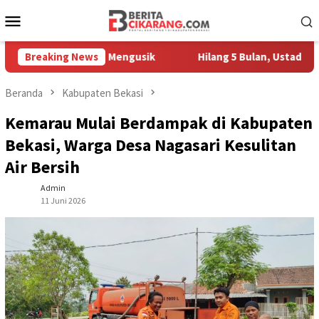
Loncat
Menu
ke
Mobile
konten
gang Masih Mengusik
Breaking News
Hilang 5 Bulan, Ustadz Ujang Akhir
Beranda
Kabupaten Bekasi
Kemarau Mulai Berdampak di Kabupaten
Bekasi, Warga Desa Nagasari Kesulitan
Air Bersih
Admin
11 Juni 2026