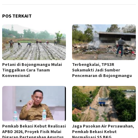
POS TERKAIT
Petani di Bojongmangu Mulai
Terbengkalai, TPS3R
Tinggalkan Cara Tanam
Sukamukti Jadi Sumber
Konvensional
Pencemaran di Bojongmangu
Pemkab Bekasi Kebut Realisasi
Jaga Pasokan Air Persawahan,
APBD 2026, Proyek Fisik Mulai
Pemkab Bekasi Kebut
Digarap Pertengahan Agustus
Normalisasi SS BKG