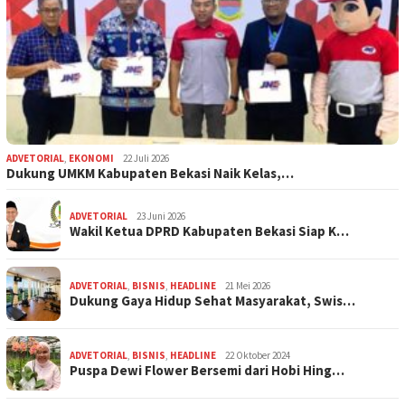
ADVETORIAL
,
EKONOMI
22 Juli 2026
Dukung UMKM Kabupaten Bekasi Naik Kelas,…
ADVETORIAL
23 Juni 2026
Wakil Ketua DPRD Kabupaten Bekasi Siap K…
ADVETORIAL
,
BISNIS
,
HEADLINE
21 Mei 2026
Dukung Gaya Hidup Sehat Masyarakat, Swis…
ADVETORIAL
,
BISNIS
,
HEADLINE
22 Oktober 2024
Puspa Dewi Flower Bersemi dari Hobi Hing…