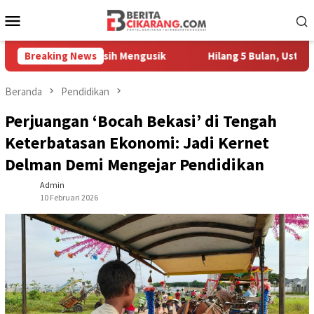
Loncat
Menu
ke
Mobile
konten
edagang Masih Mengusik
Breaking News
Hilang 5 Bulan, Ustadz Ujang Ak
Beranda
Pendidikan
Perjuangan ‘Bocah Bekasi’ di Tengah
Keterbatasan Ekonomi: Jadi Kernet
Delman Demi Mengejar Pendidikan
Admin
10 Februari 2026