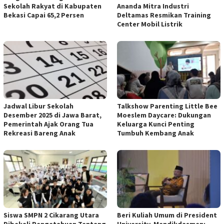
Sekolah Rakyat di Kabupaten
Ananda Mitra Industri
Bekasi Capai 65,2 Persen
Deltamas Resmikan Training
Center Mobil Listrik
Jadwal Libur Sekolah
Talkshow Parenting Little Bee
Desember 2025 di Jawa Barat,
Moeslem Daycare: Dukungan
Pemerintah Ajak Orang Tua
Keluarga Kunci Penting
Rekreasi Bareng Anak
Tumbuh Kembang Anak
Siswa SMPN 2 Cikarang Utara
Beri Kuliah Umum di President