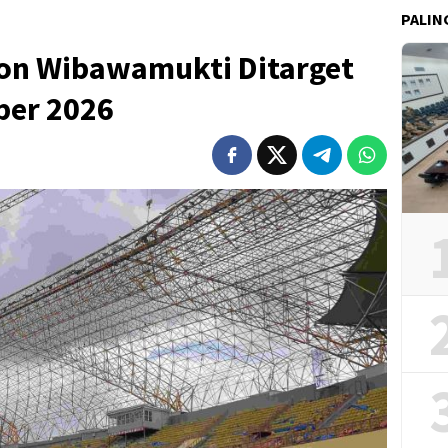
PALIN
ion Wibawamukti Ditarget
er 2026