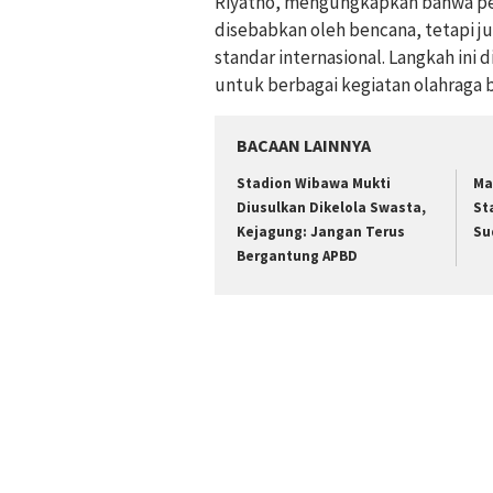
Riyatno, mengungkapkan bahwa pe
disebabkan oleh bencana, tetapi ju
standar internasional. Langkah in
untuk berbagai kegiatan olahraga 
BACAAN LAINNYA
Stadion Wibawa Mukti
Ma
Diusulkan Dikelola Swasta,
St
Kejagung: Jangan Terus
Su
Bergantung APBD