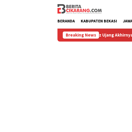
Loncat
ke
konten
BERANDA
KABUPATEN BEKASI
JAW
u
Hilang 5 Bulan, Ustadz Ujang Akhirnya Kembali Meliha
Breaking News