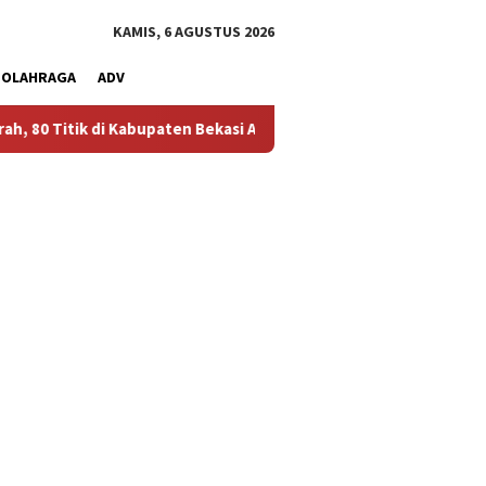
KAMIS, 6 AGUSTUS 2026
OLAHRAGA
ADV
upaten Bekasi Alami Krisis Air Bersih
Bikin Polusi Debu, 