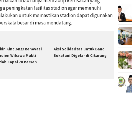
rbaikan tidak hanya mencakup kerusakan yang
ga peningkatan fasilitas stadion agar memenuhi
i dilakukan untuk memastikan stadion dapat digunakan
berskala besar di masa mendatang.
kin Kinclong! Renovasi
Aksi Solidaritas untuk Band
adion Wibawa Mukti
Sukatani Digelar di Cikarang
dah Capai 70 Persen