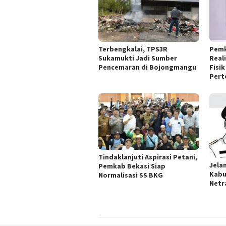
Terbengkalai, TPS3R
Pemk
Sukamukti Jadi Sumber
Real
Pencemaran di Bojongmangu
Fisi
Pert
Tindaklanjuti Aspirasi Petani,
Jela
Pemkab Bekasi Siap
Kabu
Normalisasi SS BKG
Netr