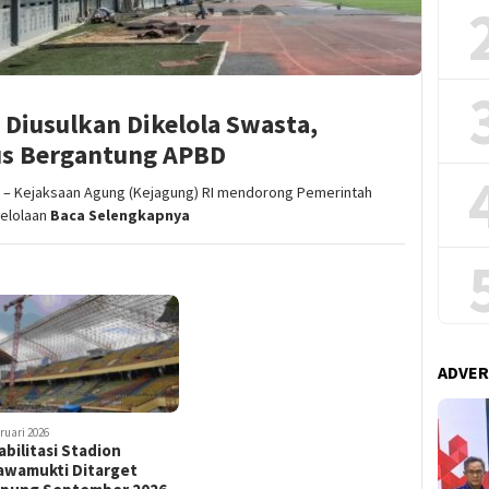
Diusulkan Dikelola Swasta,
us Bergantung APBD
– Kejaksaan Agung (Kejagung) RI mendorong Pemerintah
elolaan
Baca Selengkapnya
ADVER
ruari 2026
bilitasi Stadion
awamukti Ditarget