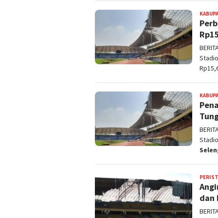
KABUPA
Perb
Rp15
BERIT
Stadio
Rp15,6
KABUPA
Pena
Tung
BERIT
Stadi
Sele
PERIS
Angi
dan 
BERIT