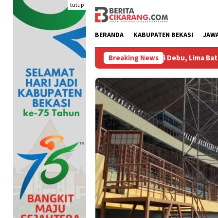
Loncat
tutup
ke
konten
BERANDA
KABUPATEN BEKASI
JAW
 Air Bersih
Bikin Polusi Debu, Lima Batching Plant Berta
Breaking News