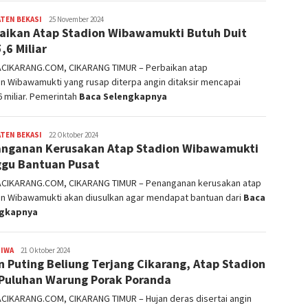
TEN BEKASI
admin
25 November 2024
aikan Atap Stadion Wibawamukti Butuh Duit
,6 Miliar
ACIKARANG.COM, CIKARANG TIMUR – Perbaikan atap
n Wibawamukti yang rusap diterpa angin ditaksir mencapai
 miliar. Pemerintah
Baca Selengkapnya
TEN BEKASI
admin
22 Oktober 2024
nganan Kerusakan Atap Stadion Wibawamukti
gu Bantuan Pusat
ACIKARANG.COM, CIKARANG TIMUR – Penanganan kerusakan atap
on Wibawamukti akan diusulkan agar mendapat bantuan dari
Baca
ngkapnya
TIWA
admin
21 Oktober 2024
n Puting Beliung Terjang Cikarang, Atap Stadion
Puluhan Warung Porak Poranda
ACIKARANG.COM, CIKARANG TIMUR – Hujan deras disertai angin