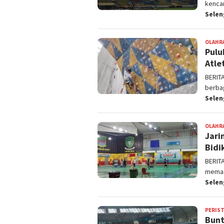
kencan
Sele
OLAHR
Pulu
Atle
BERIT
berbag
Sele
OLAHR
Jari
Bidi
BERIT
memas
Sele
PERIS
Bunt