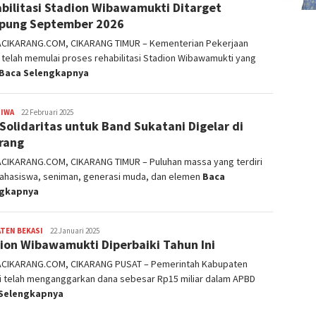
bilitasi Stadion Wibawamukti Ditarget
pung September 2026
ACIKARANG.COM, CIKARANG TIMUR – Kementerian Pekerjaan
telah memulai proses rehabilitasi Stadion Wibawamukti yang
Baca Selengkapnya
TIWA
admin
22 Februari 2025
 Solidaritas untuk Band Sukatani Digelar di
rang
ACIKARANG.COM, CIKARANG TIMUR – Puluhan massa yang terdiri
mahasiswa, seniman, generasi muda, dan elemen
Baca
ngkapnya
TEN BEKASI
admin
22 Januari 2025
ion Wibawamukti Diperbaiki Tahun Ini
ACIKARANG.COM, CIKARANG PUSAT – Pemerintah Kabupaten
i telah menganggarkan dana sebesar Rp15 miliar dalam APBD
Selengkapnya