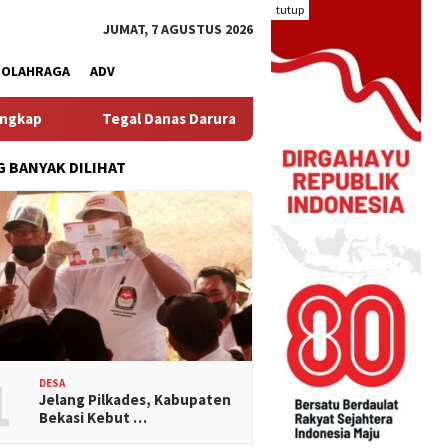
tutup
JUMAT, 7 AGUSTUS 2026
OLAHRAGA
ADV
l Danas Darurat Debu: Warga Hegarmukti Protes Ceceran Materia
G BANYAK DILIHAT
1
DESA
Jelang Pilkades, Kabupaten
Bekasi Kebut …