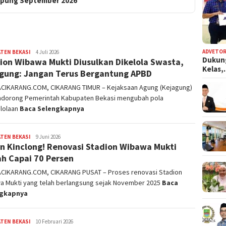
pung September 2026
ADVETOR
TEN BEKASI
admin
4 Juli 2026
Dukun
ion Wibawa Mukti Diusulkan Dikelola Swasta,
Kelas
gung: Jangan Terus Bergantung APBD
ACIKARANG.COM, CIKARANG TIMUR – Kejaksaan Agung (Kejagung)
ndorong Pemerintah Kabupaten Bekasi mengubah pola
lolaan
Baca Selengkapnya
TEN BEKASI
admin
9 Juni 2026
n Kinclong! Renovasi Stadion Wibawa Mukti
h Capai 70 Persen
ACIKARANG.COM, CIKARANG PUSAT – Proses renovasi Stadion
a Mukti yang telah berlangsung sejak November 2025
Baca
ngkapnya
TEN BEKASI
admin
10 Februari 2026