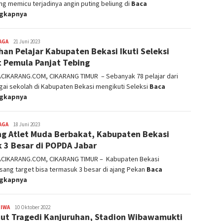
g memicu terjadinya angin puting beliung di
Baca
ngkapnya
AGA
admin
21 Juni 2023
han Pelajar Kabupaten Bekasi Ikuti Seleksi
t Pemula Panjat Tebing
ACIKARANG.COM, CIKARANG TIMUR – Sebanyak 78 pelajar dari
ai sekolah di Kabupaten Bekasi mengikuti Seleksi
Baca
ngkapnya
AGA
admin
18 Juni 2023
ng Atlet Muda Berbakat, Kabupaten Bekasi
k 3 Besar di POPDA Jabar
ACIKARANG.COM, CIKARANG TIMUR – Kabupaten Bekasi
ang target bisa termasuk 3 besar di ajang Pekan
Baca
ngkapnya
TIWA
admin
10 Oktober 2022
ut Tragedi Kanjuruhan, Stadion Wibawamukti