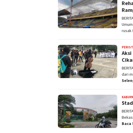
Reha
Ram
BERIT
Umum 
rusak
PERIS
Aksi
Cika
BERIT
dari 
Sele
KABUPA
Stad
BERIT
Bekas
Baca 