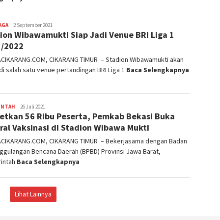
AGA
admin
2 September 2021
ion Wibawamukti Siap Jadi Venue BRI Liga 1
1/2022
ACIKARANG.COM, CIKARANG TIMUR – Stadion Wibawamukti akan
i salah satu venue pertandingan BRI Liga 1
Baca Selengkapnya
INTAH
admin
26 Juli 2021
etkan 56 Ribu Peserta, Pemkab Bekasi Buka
ral Vaksinasi di Stadion Wibawa Mukti
ACIKARANG.COM, CIKARANG TIMUR – Bekerjasama dengan Badan
ggulangan Bencana Daerah (BPBD) Provinsi Jawa Barat,
intah
Baca Selengkapnya
Lihat Lainnya