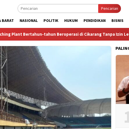
Pencarian
A BARAT
NASIONAL
POLITIK
HUKUM
PENDIDIKAN
BISNIS
hun-tahun Beroperasi di Cikarang Tanpa Izin Lengkap
Tega
PALIN