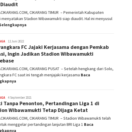
 Diaudit
ACIKARANG.COM, CIKARANG TIMUR – Pemerintah Kabupaten
 menyatakan Stadion Wibawamukti siap diaudit. Hal ini menyusul
Selengkapnya
AGA
admin
12 Juni 2022
angkara FC Jajaki Kerjasama dengan Pemkab
si, Ingin Jadikan Stadion Wibawamukti
ebase
ACIKARANG.COM, CIKARANG PUSAT – Setelah hengkang dari Solo,
gkara FC saat ini tengah menjajaki kerjasama
Baca
ngkapnya
AGA
admin
4 September 2021
i Tanpa Penonton, Pertandingan Liga 1 di
ion Wibawamukti Tetap Dijaga Ketat
ACIKARANG.COM, CIKARANG TIMUR – Stadion Wibawamukti telah
ntuk menggelar pertandingan lanjutan BRI Liga 1
Baca
ngkapnya