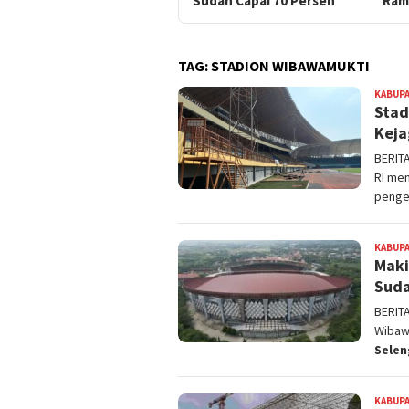
Sudah Capai 70 Persen
Ram
TAG:
STADION WIBAWAMUKTI
KABUPA
Stad
Keja
BERIT
RI me
penge
KABUPA
Maki
Suda
BERIT
Wibaw
Sele
KABUPA