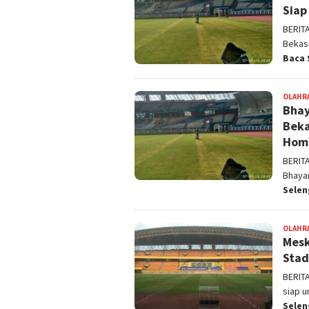
Siap
BERIT
Bekasi
Baca 
OLAHR
Bhay
Beka
Hom
BERIT
Bhayan
Sele
OLAHR
Mesk
Stad
BERIT
siap u
Sele