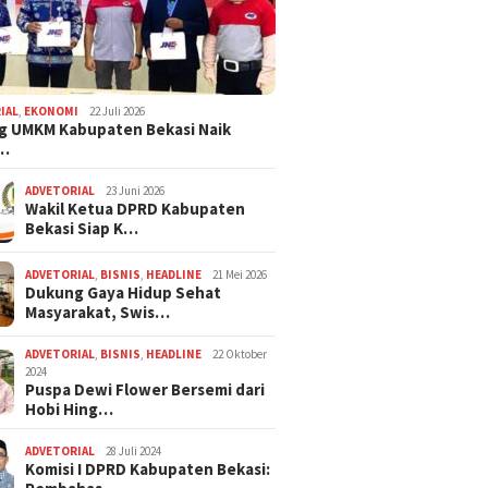
IAL
,
EKONOMI
22 Juli 2026
g UMKM Kabupaten Bekasi Naik
,…
ADVETORIAL
23 Juni 2026
Wakil Ketua DPRD Kabupaten
Bekasi Siap K…
ADVETORIAL
,
BISNIS
,
HEADLINE
21 Mei 2026
Dukung Gaya Hidup Sehat
Masyarakat, Swis…
ADVETORIAL
,
BISNIS
,
HEADLINE
22 Oktober
2024
Puspa Dewi Flower Bersemi dari
Hobi Hing…
ADVETORIAL
28 Juli 2024
Komisi I DPRD Kabupaten Bekasi: