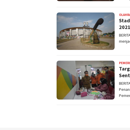
OLAHR
Stad
202
BERIT
menjad
PEMER
Targ
Sent
BERIT
Penan
Pemer