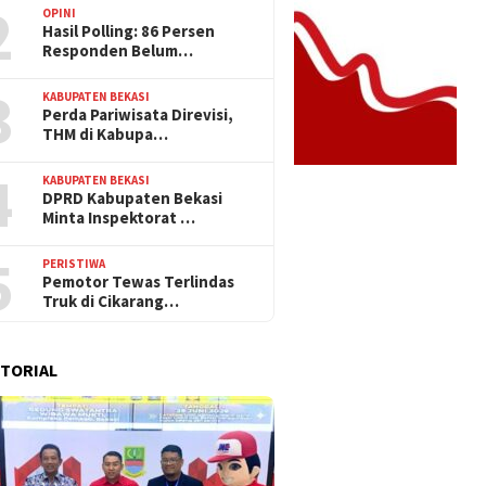
2
OPINI
Hasil Polling: 86 Persen
Responden Belum…
3
KABUPATEN BEKASI
Perda Pariwisata Direvisi,
THM di Kabupa…
4
KABUPATEN BEKASI
DPRD Kabupaten Bekasi
Minta Inspektorat …
5
PERISTIWA
Pemotor Tewas Terlindas
Truk di Cikarang…
TORIAL