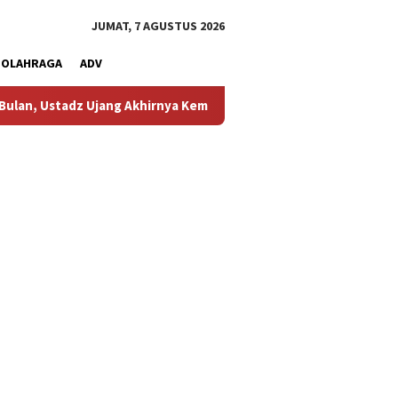
JUMAT, 7 AGUSTUS 2026
OLAHRAGA
ADV
ang Akhirnya Kembali Melihat Motor Kesayangannya
Kemar