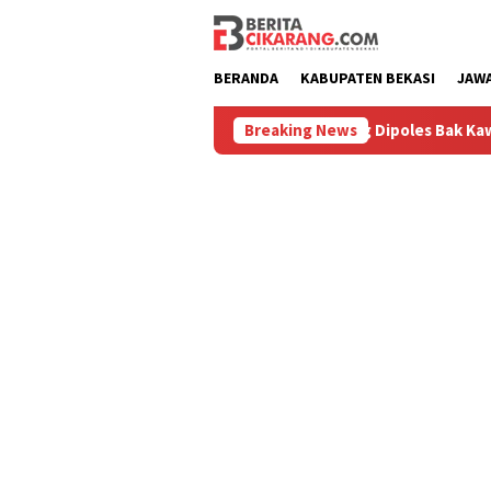
Loncat
ke
konten
BERANDA
KABUPATEN BEKASI
JAW
uru
Pasar Baru Cikarang Dipoles Bak Kawasan Braga, Sa
Breaking News