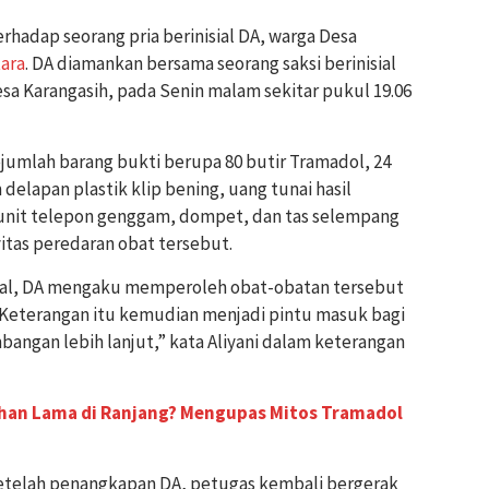
hadap seorang pria berinisial DA, warga Desa
tara
. DA diamankan bersama seorang saksi berinisial
esa Karangasih, pada Senin malam sekitar pukul 19.06
ejumlah barang bukti berupa 80 butir Tramadol, 24
elapan plastik klip bening, uang tunai hasil
 unit telepon genggam, dompet, dan tas selempang
itas peredaran obat tersebut.
wal, DA mengaku memperoleh obat-obatan tersebut
 A. Keterangan itu kemudian menjadi pintu masuk bagi
ngan lebih lanjut,” kata Aliyani dalam keterangan
ahan Lama di Ranjang? Mengupas Mitos Tramadol
setelah penangkapan DA, petugas kembali bergerak