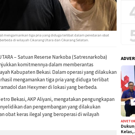
asil mengamankan tiga pria yang diduga terlibat dalam peredaran obat
 berbeda di wilayah Cikarang Utara dan Cikarang Selatan.
ARA – Satuan Reserse Narkoba (Satresnarkoba)
ADVER
unjukkan komitmennya dalam memberantas
ilayah Kabupaten Bekasi. Dalam operasi yang dilakukan
erhasil mengamankan tiga pria yang diduga terlibat
Tramadol dan Hexymer di lokasi yang berbeda.
Metro Bekasi, AKP Aliyani, mengatakan pengungkapan
enyelidikan dan pengembangan yang dilakukan
n obat keras ilegal yang beroperasi di wilayah
ADVETOR
Dukun
Kelas