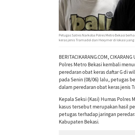
Petugas Satres Narkoba Polres Metro Bekasi berh
keras jenis Tramadol dan Hexymer di lokasi yang
BERITACIKARANG.COM, CIKARANG UT
Polres Metro Bekasi kembali men
peredaran obat keras daftar G di w
pada Senin (08/06) lalu, petugas b
dalam peredaran obat keras jenis 
Kepala Seksi (Kasi) Humas Polres 
kasus tersebut merupakan hasil p
petugas terhadap jaringan peredara
Kabupaten Bekasi.