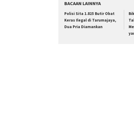
BACAAN LAINNYA
Polisi Sita 1.825 Butir Obat
Bi
Keras Ilegal di Tarumajaya,
Ta
Dua Pria Diamankan
Me
ya