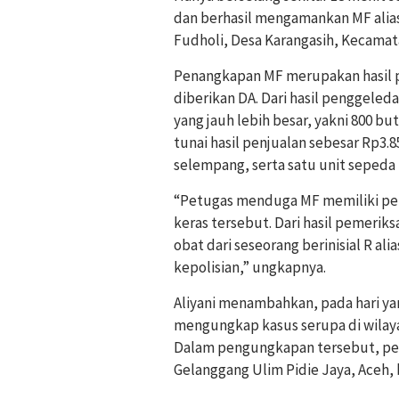
dan berhasil mengamankan MF alias
Fudholi, Desa Karangasih, Kecama
Penangkapan MF merupakan hasil 
diberikan DA. Dari hasil penggel
yang jauh lebih besar, yakni 800 b
tunai hasil penjualan sebesar Rp3.
selempang, serta satu unit sepeda
“Petugas menduga MF memiliki peran
keras tersebut. Dari hasil pemer
obat dari seseorang berinisial R al
kepolisian,” ungkapnya.
Aliyani menambahkan, pada hari ya
mengungkap kasus serupa di wilay
Dalam pengungkapan tersebut, pet
Gelanggang Ulim Pidie Jaya, Aceh, b