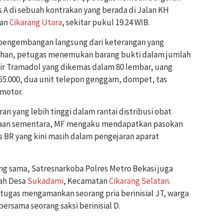
 A di sebuah kontrakan yang berada di Jalan KH
tan
Cikarang Utara
, sekitar pukul 19.24 WIB.
pengembangan langsung dari keterangan yang
edahan, petugas menemukan barang bukti dalam jumlah
utir Tramadol yang dikemas dalam 80 lembar, uang
855.000, dua unit telepon genggam, dompet, tas
 motor.
 yang lebih tinggi dalam rantai distribusi obat
iksaan sementara, MF mengaku mendapatkan pasokan
ias BR yang kini masih dalam pengejaran aparat
ng sama, Satresnarkoba Polres Metro Bekasi juga
ah Desa
Sukadami
, Kecamatan
Cikarang Selatan
.
ugas mengamankan seorang pria berinisial JT, warga
ersama seorang saksi berinisial D.