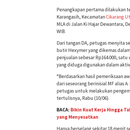
Penangkapan pertama dilakukan ter
Karangasih, Kecamatan
Cikarang U
MLA di Jalan Ki Hajar Dewantara, D
WIB.
Dari tangan DA, petugas menyita s
butir Hexymer yang dikemas dalam d
penjualan sebesar Rp164.000, satu
yang diduga digunakan dalam aktiv
“Berdasarkan hasil pemeriksaan a
dari seseorang berinisial MF alias
petugas untuk melakukan pengemba
tertulisnya, Rabu (10/06).
BACA:
Bikin Kuat Kerja Hingga T
yang Menyesatkan
Hanya berselang sekitar 18 menit 