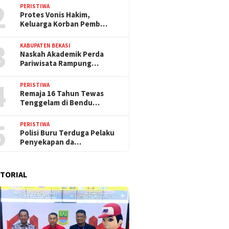
2
PERISTIWA
Protes Vonis Hakim,
Keluarga Korban Pemb…
3
KABUPATEN BEKASI
Naskah Akademik Perda
Pariwisata Rampung…
4
PERISTIWA
Remaja 16 Tahun Tewas
Tenggelam di Bendu…
5
PERISTIWA
Polisi Buru Terduga Pelaku
Penyekapan da…
TORIAL
8 Juni 2026
30 Mei 2026
at Kerja Hingga
Pengedar Tramadol di
Dua Pengedar 
ma di Ranjang?
Cikarang Utara Ditangkap,
Desa Karang 