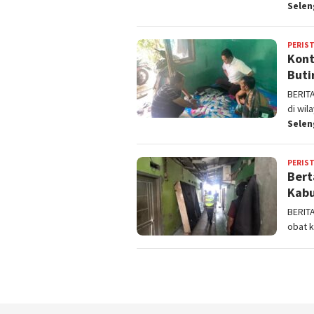
Sele
PERIS
Kont
Buti
BERIT
di wi
Sele
PERIS
Bert
Kabu
BERIT
obat k