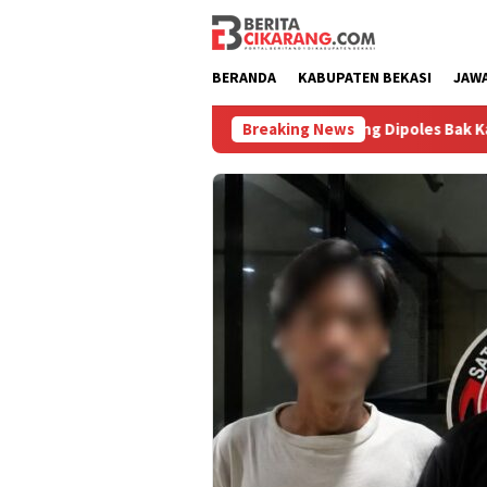
Loncat
ke
konten
BERANDA
KABUPATEN BEKASI
JAW
Diburu
Pasar Baru Cikarang Dipoles Bak Kawasan Braga,
Breaking News