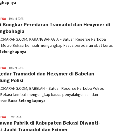
ngkapnya
TIWA
admin
19 Mei 2026
si Bongkar Peredaran Tramadol dan Hexymer di
ngbahagia
ACIKARANG.COM, KARANGBAHAGIA – Satuan Reserse Narkoba
s Metro Bekasi kembali mengungkap kasus peredaran obat keras
Selengkapnya
TIWA
admin
10 Mei 2026
edar Tramadol dan Hexymer di Babelan
lung Polisi
ACIKARANG.COM, BABELAN – Satuan Reserse Narkoba Polres
 Bekasi kembali mengungkap kasus penyalahgunaan dan
aran
Baca Selengkapnya
TIWA
admin
6 Mei 2026
awan Pabrik di Kabupaten Bekasi Diwanti-
i Jauhi Tramadol dan Eximer