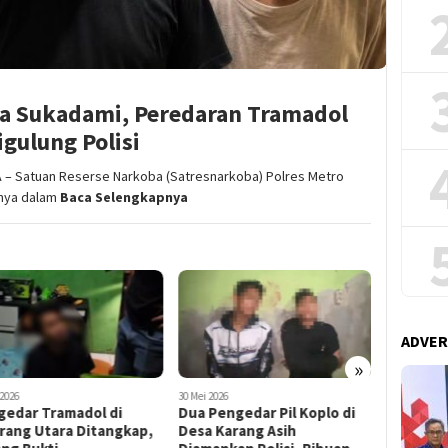
ga Sukadami, Peredaran Tramadol
gulung Polisi
– Satuan Reserse Narkoba (Satresnarkoba) Polres Metro
nya dalam
Baca Selengkapnya
ADVER
»
 2026
27 Mei 2026
8 Juni 2026
Pengedar Pil Koplo di
Pengedar Obat Keras Ilegal
Bikin Ku
a Karang Asih
di Tambun Selatan dan
Tahan La