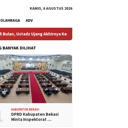
KAMIS, 6 AGUSTUS 2026
OLAHRAGA
ADV
 Ujang Akhirnya Kembali Melihat Motor Kesayangannya
Ke
G BANYAK DILIHAT
1
KABUPATEN BEKASI
DPRD Kabupaten Bekasi
Minta Inspektorat …