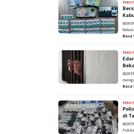
PERIS
Bers
Kabu
BERIT
Bekas
Baca 
PERIS
Edar
Beka
BERIT
mengu
Baca 
PERIS
Poli
di T
BERIT
Polre