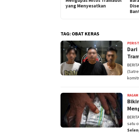
Mengupas Mitos Tramadol
Barang Bukti
Diam
yang Menyesatkan
Disembunyikan di Dalam
Buti
Bantal
TAG:
OBAT KERAS
PERIS
Dari
Tram
BERIT
(Satr
komit
RAGAM
Biki
Meng
BERIT
satu 
Sele