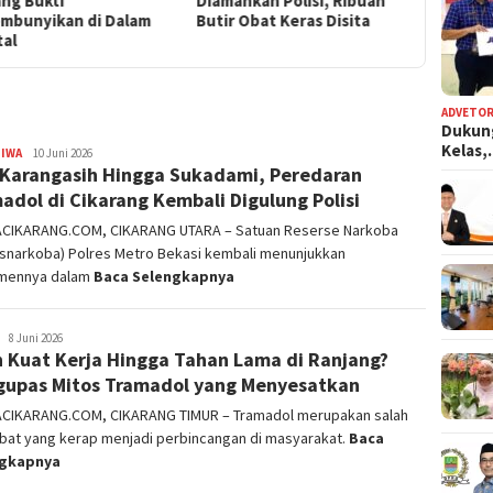
ankan Polisi, Ribuan
Babelan Dibekuk Polisi
Mengupa
r Obat Keras Disita
yang Me
ADVETOR
Dukun
Kelas
TIWA
admin
10 Juni 2026
 Karangasih Hingga Sukadami, Peredaran
adol di Cikarang Kembali Digulung Polisi
ACIKARANG.COM, CIKARANG UTARA – Satuan Reserse Narkoba
esnarkoba) Polres Metro Bekasi kembali menunjukkan
mennya dalam
Baca Selengkapnya
admin
8 Juni 2026
n Kuat Kerja Hingga Tahan Lama di Ranjang?
upas Mitos Tramadol yang Menyesatkan
ACIKARANG.COM, CIKARANG TIMUR – Tramadol merupakan salah
obat yang kerap menjadi perbincangan di masyarakat.
Baca
ngkapnya