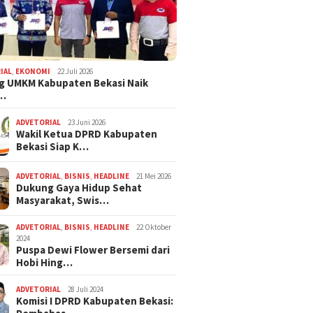
s Mitos Tramadol
Barang Bukti
Diamankan Pol
nyesatkan
Disembunyikan di Dalam
Butir Obat Ke
Bantal
IAL
,
EKONOMI
22 Juli 2026
g UMKM Kabupaten Bekasi Naik
,…
ADVETORIAL
23 Juni 2026
Wakil Ketua DPRD Kabupaten
Bekasi Siap K…
ADVETORIAL
,
BISNIS
,
HEADLINE
21 Mei 2026
Dukung Gaya Hidup Sehat
Masyarakat, Swis…
ADVETORIAL
,
BISNIS
,
HEADLINE
22 Oktober
2024
Puspa Dewi Flower Bersemi dari
Hobi Hing…
ADVETORIAL
28 Juli 2024
Komisi I DPRD Kabupaten Bekasi: