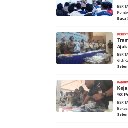
BERIT
Kombe
Baca 
PERIS
Tram
Ajak
BERIT
G di 
Sele
KABUPA
Keja
98 P
‎BERI
Bekas
Sele