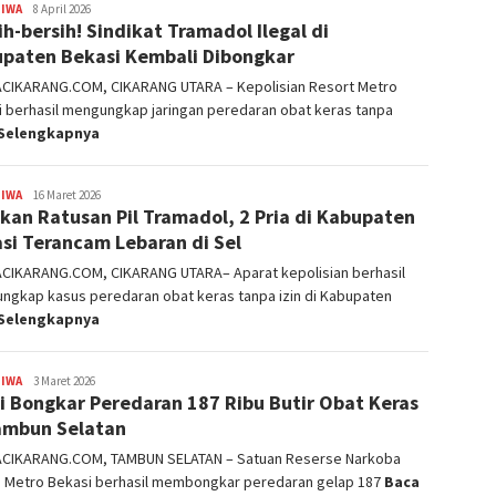
TIWA
admin
8 April 2026
ih-bersih! Sindikat Tramadol Ilegal di
paten Bekasi Kembali Dibongkar
ACIKARANG.COM, CIKARANG UTARA – Kepolisian Resort Metro
i berhasil mengungkap jaringan peredaran obat keras tanpa
Selengkapnya
TIWA
admin
16 Maret 2026
kan Ratusan Pil Tramadol, 2 Pria di Kabupaten
si Terancam Lebaran di Sel
ACIKARANG.COM, CIKARANG UTARA– Aparat kepolisian berhasil
ngkap kasus peredaran obat keras tanpa izin di Kabupaten
Selengkapnya
TIWA
admin
3 Maret 2026
si Bongkar Peredaran 187 Ribu Butir Obat Keras
ambun Selatan
ACIKARANG.COM, TAMBUN SELATAN – Satuan Reserse Narkoba
s Metro Bekasi berhasil membongkar peredaran gelap 187
Baca