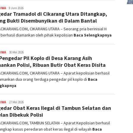
TIWA
admin
8 Juni 2026
edar Tramadol di Cikarang Utara Ditangkap,
ng Bukti Disembunyikan di Dalam Bantal
ACIKARANG.COM, CIKARANG UTARA – Seorang pria berinisial H
E berhasil diamankan oleh pihak kepolisian
Baca Selengkapnya
TIWA
admin
30 Mei 2026
Pengedar Pil Koplo di Desa Karang Asih
ankan Polisi, Ribuan Butir Obat Keras Disita
ACIKARANG.COM, CIKARANG UTARA – Aparat kepolisian berhasil
mankan dua orang terduga pengedar pil koplo di
Baca
ngkapnya
TIWA
admin
27 Mei 2026
edar Obat Keras Ilegal di Tambun Selatan dan
lan Dibekuk Polisi
ACIKARANG.COM, TAMBUN SELATAN – Aparat Kepolisian berhasil
ngkap kasus peredaran obat keras ilegal di wilayah
Baca