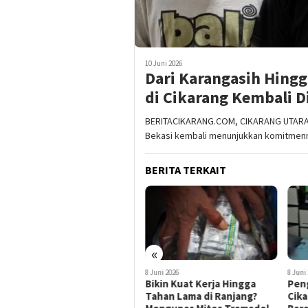
10 Juni 2026
Dari Karangasih Hing
di Cikarang Kembali Di
BERITACIKARANG.COM, CIKARANG UTARA 
Bekasi kembali menunjukkan komitmen
BERITA TERKAIT
«
8 Juni 2026
8 Juni 2026
30 Mei
Bikin Kuat Kerja Hingga
Pengedar Tramadol di
Dua 
Tahan Lama di Ranjang?
Cikarang Utara Ditangkap,
Des