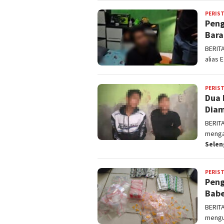
PERIS
Peng
Bara
BERIT
alias 
PERIS
Dua 
Diam
BERIT
menga
Sele
PERIS
Peng
Babe
BERIT
mengu