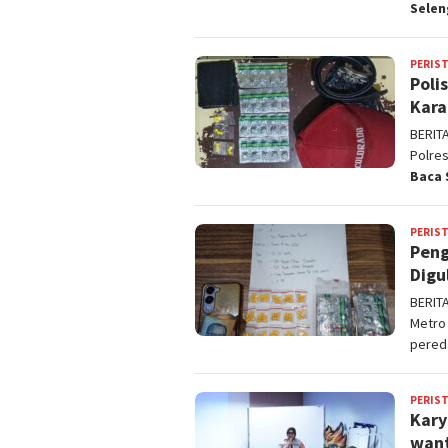
Sele
PERIS
Poli
Kara
BERIT
Polre
Baca 
PERIS
Peng
Digu
BERIT
Metro
pered
PERIS
Kary
want