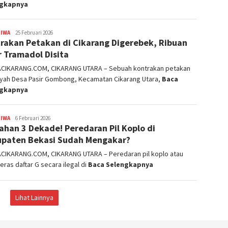
ngkapnya
TIWA
admin
25 Februari 2026
rakan Petakan di Cikarang Digerebek, Ribuan
r Tramadol Disita
ACIKARANG.COM, CIKARANG UTARA – Sebuah kontrakan petakan
layah Desa Pasir Gombong, Kecamatan Cikarang Utara,
Baca
ngkapnya
TIWA
admin
6 Februari 2026
ahan 3 Dekade! Peredaran Pil Koplo di
paten Bekasi Sudah Mengakar?
ACIKARANG.COM, CIKARANG UTARA – Peredaran pil koplo atau
eras daftar G secara ilegal di
Baca Selengkapnya
Lihat Lainnya