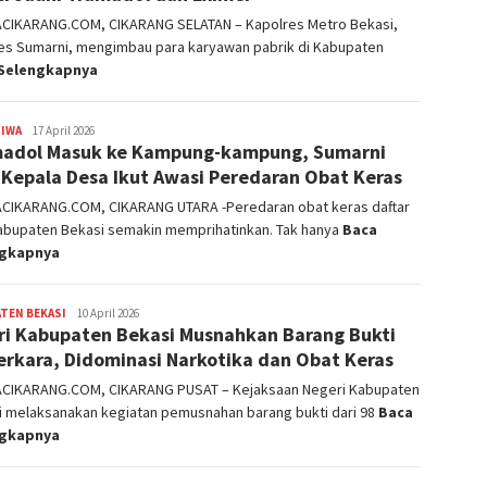
ACIKARANG.COM, CIKARANG SELATAN – Kapolres Metro Bekasi,
s Sumarni, mengimbau para karyawan pabrik di Kabupaten
Selengkapnya
TIWA
admin
17 April 2026
adol Masuk ke Kampung-kampung, Sumarni
 Kepala Desa Ikut Awasi Peredaran Obat Keras
ACIKARANG.COM, CIKARANG UTARA -Peredaran obat keras daftar
Kabupaten Bekasi semakin memprihatinkan. Tak hanya
Baca
ngkapnya
TEN BEKASI
admin
10 April 2026
ri Kabupaten Bekasi Musnahkan Barang Bukti
erkara, Didominasi Narkotika dan Obat Keras
TACIKARANG.COM, CIKARANG PUSAT – Kejaksaan Negeri Kabupaten
i melaksanakan kegiatan pemusnahan barang bukti dari 98
Baca
ngkapnya