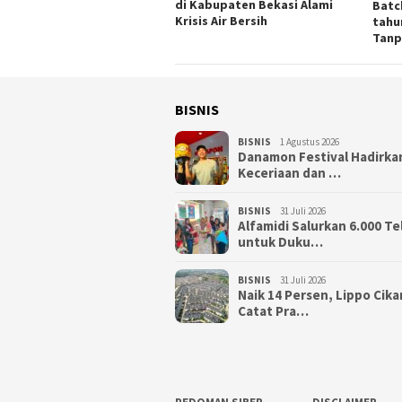
di Kabupaten Bekasi Alami
Batc
Krisis Air Bersih
tahu
Tanp
BISNIS
BISNIS
1 Agustus 2026
Danamon Festival Hadirka
Keceriaan dan …
BISNIS
31 Juli 2026
Alfamidi Salurkan 6.000 Te
untuk Duku…
BISNIS
31 Juli 2026
Naik 14 Persen, Lippo Cik
Catat Pra…