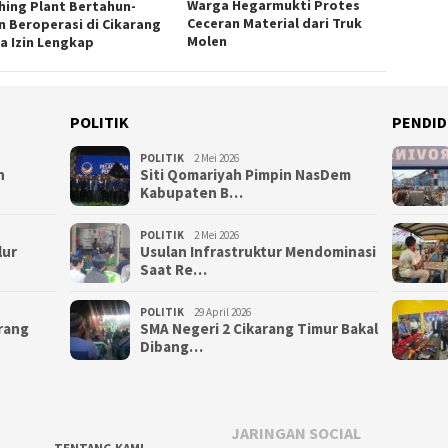
Warga Hegarmukti Protes
hing Plant Bertahun-
Ceceran Material dari Truk
n Beroperasi di Cikarang
Molen
a Izin Lengkap
POLITIK
PENDID
POLITIK
2 Mei 2026
n
Siti Qomariyah Pimpin NasDem
Kabupaten B…
POLITIK
2 Mei 2026
lur
Usulan Infrastruktur Mendominasi
Saat Re…
POLITIK
29 April 2026
arang
SMA Negeri 2 Cikarang Timur Bakal
Dibang…
JARINGAN SOCIAL