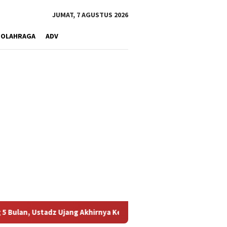
JUMAT, 7 AGUSTUS 2026
OLAHRAGA
ADV
dz Ujang Akhirnya Kembali Melihat Motor Kesayangannya
K