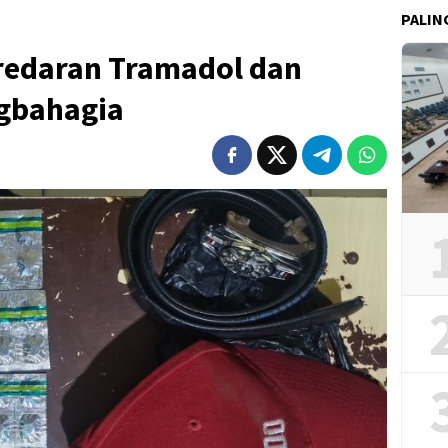
PALIN
eredaran Tramadol dan
gbahagia