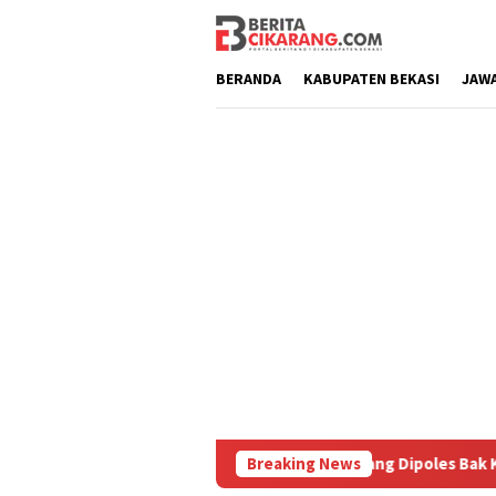
Loncat
ke
konten
BERANDA
KABUPATEN BEKASI
JAW
h Diburu
Pasar Baru Cikarang Dipoles Bak Kawasan Braga
Breaking News