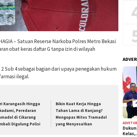
IA – Satuan Reserse Narkoba Polres Metro Bekasi
 obat keras daftar G tanpa izin di wilayah
ADVER
 2 Sub 4 sebagai bagian dari upaya penegakan hukum
rmasi ilegal.
ri Karangasih Hingga
Bikin Kuat Kerja Hingga
kadami, Peredaran
Tahan Lama di Ranjang?
amadol di Cikarang
Mengupas Mitos Tramadol
ADVETOR
mbali Digulung Polisi
yang Menyesatkan
Dukun
Kelas