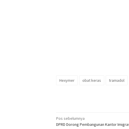
Hexymer
obat keras
tramadol
Navigasi
Pos sebelumnya
DPRD Dorong Pembangunan Kantor Imigras
pos