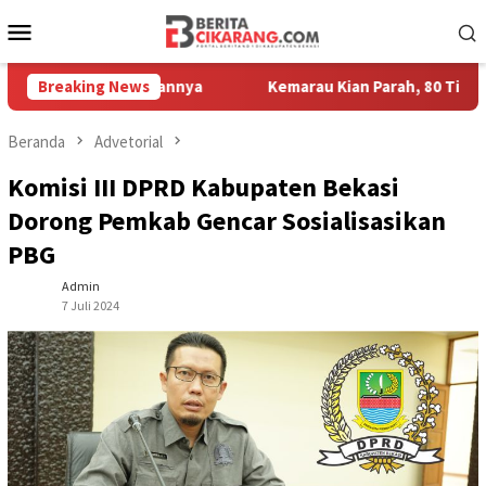
Loncat
Menu
ke
Mobile
konten
or Kesayangannya
Breaking News
Kemarau Kian Parah, 80 Titik di Kabupate
Beranda
Advetorial
Komisi III DPRD Kabupaten Bekasi
Dorong Pemkab Gencar Sosialisasikan
PBG
Admin
7 Juli 2024