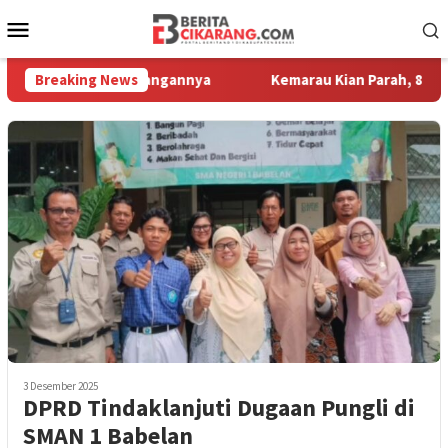
Loncat
Menu
ke
Mobile
konten
t Motor Kesayangannya
Breaking News
Kemarau Kian Parah, 80 Titik di Kab
3 Desember 2025
DPRD Tindaklanjuti Dugaan Pungli di
SMAN 1 Babelan