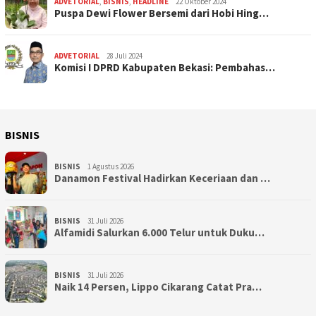
ADVETORIAL
,
BISNIS
,
HEADLINE
22 Oktober 2024
Puspa Dewi Flower Bersemi dari Hobi Hing…
ADVETORIAL
28 Juli 2024
Komisi I DPRD Kabupaten Bekasi: Pembahas…
BISNIS
BISNIS
1 Agustus 2026
Danamon Festival Hadirkan Keceriaan dan …
BISNIS
31 Juli 2026
Alfamidi Salurkan 6.000 Telur untuk Duku…
BISNIS
31 Juli 2026
Naik 14 Persen, Lippo Cikarang Catat Pra…