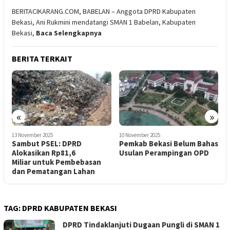
BERITACIKARANG.COM, BABELAN – Anggota DPRD Kabupaten
Bekasi, Ani Rukmini mendatangi SMAN 1 Babelan, Kabupaten
Bekasi,
Baca Selengkapnya
BERITA TERKAIT
«
»
10 November 2025
5
7 November 2025
Pemkab Bekasi Belum Bahas
F
DPRD Kabupaten Bekasi
Usulan Perampingan OPD
K
Usul Perampingan OPD
P
Demi Efesiensi Anggaran
TAG:
DPRD KABUPATEN BEKASI
DPRD Tindaklanjuti Dugaan Pungli di SMAN 1