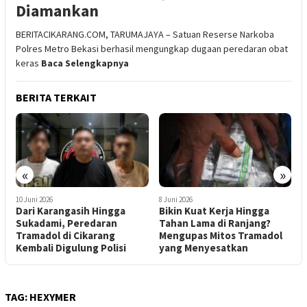
Diamankan
BERITACIKARANG.COM, TARUMAJAYA – Satuan Reserse Narkoba
Polres Metro Bekasi berhasil mengungkap dugaan peredaran obat
keras
Baca Selengkapnya
BERITA TERKAIT
«
»
8 Juni 2026
5 Juni 2026
3
Bikin Kuat Kerja Hingga
Tiga Pengedar Pil Koplo di
D
Tahan Lama di Ranjang?
Serang Baru dan Babelan
D
Mengupas Mitos Tramadol
Diringkus Polisi
D
yang Menyesatkan
B
TAG:
HEXYMER