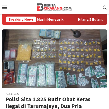
Loncat
Menu
ke
Mobile
konten
mpah Pedagang Masih Mengusik
Breaking News
Hilang 5 Bulan, Ustadz Uj
22 Juni 2026
Polisi Sita 1.825 Butir Obat Keras
Ilegal di Tarumajaya, Dua Pria