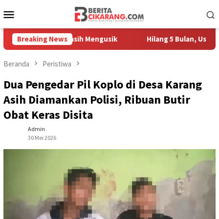
Loncat
Menu
ke
Mobile
konten
Pedagang Masih Mengusik
Breaking News
Hilang 5 Bulan, Ustadz Ujang A
Beranda
Peristiwa
Dua Pengedar Pil Koplo di Desa Karang
Asih Diamankan Polisi, Ribuan Butir
Obat Keras Disita
Admin
30 Mei 2026