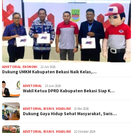
ADVETORIAL
,
EKONOMI
22 Juli 2026
Dukung UMKM Kabupaten Bekasi Naik Kelas,…
ADVETORIAL
23 Juni 2026
Wakil Ketua DPRD Kabupaten Bekasi Siap K…
ADVETORIAL
,
BISNIS
,
HEADLINE
21 Mei 2026
Dukung Gaya Hidup Sehat Masyarakat, Swis…
ADVETORIAL
,
BISNIS
,
HEADLINE
22 Oktober 2024