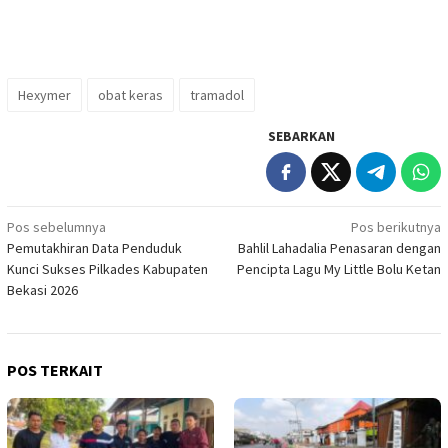
Hexymer
obat keras
tramadol
SEBARKAN
Navigasi
Pos sebelumnya
Pos berikutnya
Pemutakhiran Data Penduduk
Bahlil Lahadalia Penasaran dengan
pos
Kunci Sukses Pilkades Kabupaten
Pencipta Lagu My Little Bolu Ketan
Bekasi 2026
POS TERKAIT