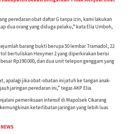
ang peredaran obat daftar G tanpa izin, kami lakukan
ap dua orang yang diduga pelaku,” kata Elia Umboh,
 sejumlah barang bukti berupa 50 lembar Tramadol, 22
otol bertuliskan Hexymer 2 yang diperkirakan berisi
 sebesar Rp190.000, dan dua unit telepon genggam yang
, apalagi jika obat-obatan ini jatuh ke tangan anak-
auh jaringan peredaran ini,” tegas AKP Elia.
njalani pemeriksaan intensif di Mapolsek Cikarang
i kemungkinan keterlibatan jaringan yang lebih luas
 NEWS