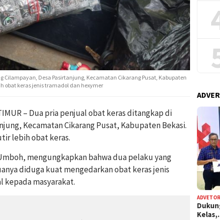
ung Cilampayan, Desa Pasirtanjung, Kecamatan Cikarang Pusat, Kabupaten
ebih obat keras jenis tramadol dan hexymer
ADVER
UR – Dua pria penjual obat keras ditangkap di
njung, Kecamatan Cikarang Pusat, Kabupaten Bekasi.
tir lebih obat keras.
ia Umboh, mengungkapkan bahwa dua pelaku yang
duanya diduga kuat mengedarkan obat keras jenis
l kepada masyarakat.
ADVETOR
Dukun
Kelas