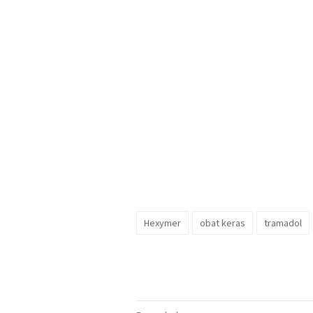
Hexymer
obat keras
tramadol