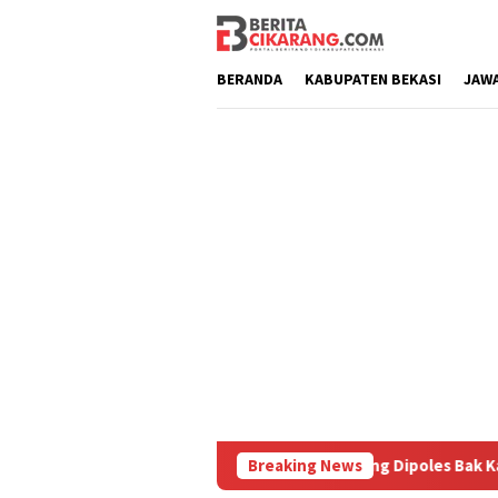
Loncat
ke
konten
BERANDA
KABUPATEN BEKASI
JAW
Diburu
Pasar Baru Cikarang Dipoles Bak Kawasan Braga,
Breaking News