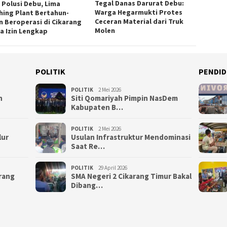
Tegal Danas Darurat Debu:
n Polusi Debu, Lima
Warga Hegarmukti Protes
hing Plant Bertahun-
Ceceran Material dari Truk
n Beroperasi di Cikarang
Molen
a Izin Lengkap
POLITIK
PENDID
POLITIK
2 Mei 2026
n
Siti Qomariyah Pimpin NasDem
Kabupaten B…
POLITIK
2 Mei 2026
lur
Usulan Infrastruktur Mendominasi
Saat Re…
POLITIK
29 April 2026
arang
SMA Negeri 2 Cikarang Timur Bakal
Dibang…