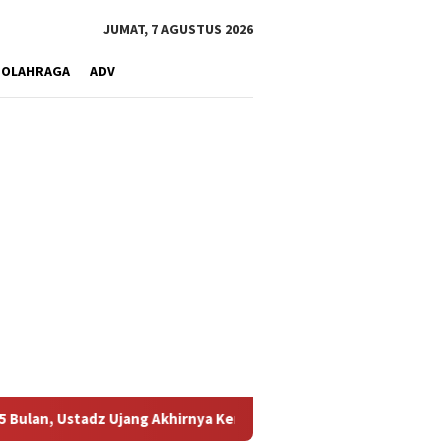
JUMAT, 7 AGUSTUS 2026
OLAHRAGA
ADV
 Ujang Akhirnya Kembali Melihat Motor Kesayangannya
Ke