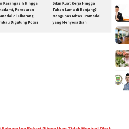
ri Karangasih Hingga
Bikin Kuat Kerja Hingga
kadami, Peredaran
Tahan Lama di Ranjang?
amadol di Cikarang
Mengupas Mitos Tramadol
mbali Digulung Polisi
yang Menyesatkan
 Kabupaten Bekasi Diingatkan Tidak Menjual Obat