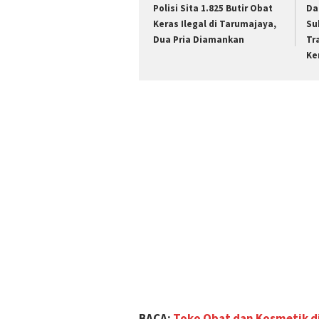
Polisi Sita 1.825 Butir Obat
Da
Keras Ilegal di Tarumajaya,
Su
Dua Pria Diamankan
Tr
Ke
BACA:
Toko Obat dan Kosmetik di