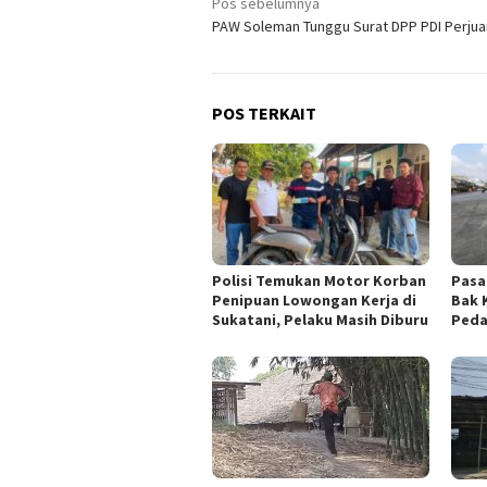
Navigasi
Pos sebelumnya
PAW Soleman Tunggu Surat DPP PDI Perju
pos
POS TERKAIT
Polisi Temukan Motor Korban
Pasa
Penipuan Lowongan Kerja di
Bak 
Sukatani, Pelaku Masih Diburu
Peda