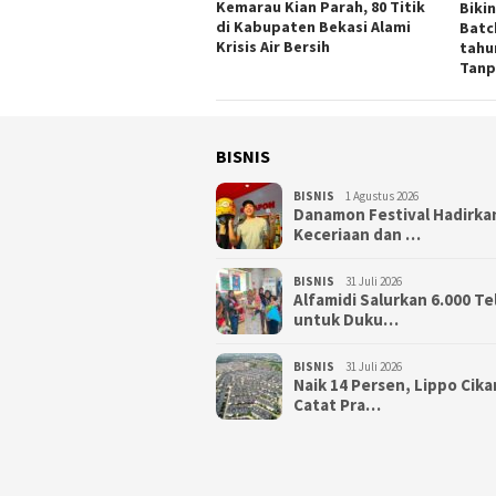
Kemarau Kian Parah, 80 Titik
Biki
di Kabupaten Bekasi Alami
Batc
Krisis Air Bersih
tahu
Tanp
BISNIS
BISNIS
1 Agustus 2026
Danamon Festival Hadirka
Keceriaan dan …
BISNIS
31 Juli 2026
Alfamidi Salurkan 6.000 Te
untuk Duku…
BISNIS
31 Juli 2026
Naik 14 Persen, Lippo Cik
Catat Pra…