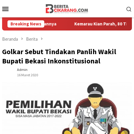
Loncat
Menu
ke
Mobile
konten
or Kesayangannya
Breaking News
Kemarau Kian Parah, 80 Titik di Kabupate
Beranda
Berita
Golkar Sebut Tindakan Panlih Wakil
Bupati Bekasi Inkonstitusional
Admin
16 Maret 2020