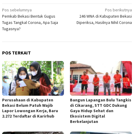
Navigasi
Pos sebelumnya
Pos berikutnya
Pemkab Bekasi Bentuk Gugus
246 WNA di Kabupaten Bekasi
pos
Tugas Tangkal Corona, Apa Saja
Diperiksa, Hasilnya Nihil Corona
Tugasnya?
POS TERKAIT
Perusahaan di Kabupaten
Bangun Lapangan Bulu Tangkis
Bekasi Belum Patuh Wajib
di Cikarang, STT GDC Dukung
Lapor Lowongan Kerja, Baru
Gaya Hidup Sehat dan
2.272 Terdaftar di Karirhub
Ekosistem Digital
Berkelanjutan