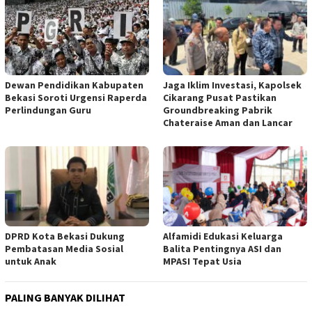
Jaga Iklim Investasi, Kapolsek
Dewan Pendidikan Kabupaten
Cikarang Pusat Pastikan
Bekasi Soroti Urgensi Raperda
Groundbreaking Pabrik
Perlindungan Guru
Chateraise Aman dan Lancar
DPRD Kota Bekasi Dukung
Alfamidi Edukasi Keluarga
Pembatasan Media Sosial
Balita Pentingnya ASI dan
untuk Anak
MPASI Tepat Usia
PALING BANYAK DILIHAT