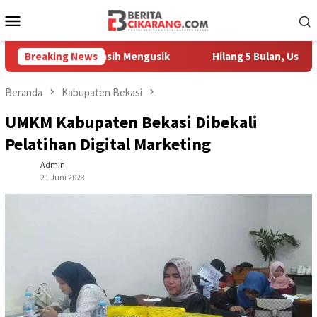
Loncat
Menu
ke
Mobile
konten
h Pedagang Masih Mengusik
Breaking News
Hilang 5 Bulan, Ustadz Ujang
Beranda
Kabupaten Bekasi
UMKM Kabupaten Bekasi Dibekali
Pelatihan Digital Marketing
Admin
21 Juni 2023