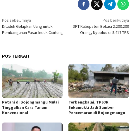
Navigasi
Pos sebelumnya
Pos berikutnya
Dituduh Gelapkan Uang untuk
DPT Kabupaten Bekasi 2.200.209
pos
Pembangunan Pasar Induk Cibitung
Orang, Nyoblos di 8.417 TPS
POS TERKAIT
Petani di Bojongmangu Mulai
Terbengkalai, TPS3R
Tinggalkan Cara Tanam
Sukamukti Jadi Sumber
Konvensional
Pencemaran di Bojongmangu