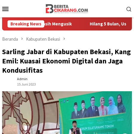
Loncat
Menu
ke
Mobile
konten
Pedagang Masih Mengusik
Breaking News
Hilang 5 Bulan, Ustadz Ujang A
Beranda
Kabupaten Bekasi
Sarling Jabar di Kabupaten Bekasi, Kang
Emil: Kuasai Ekonomi Digital dan Jaga
Kondusifitas
Admin
15 Juni 2023