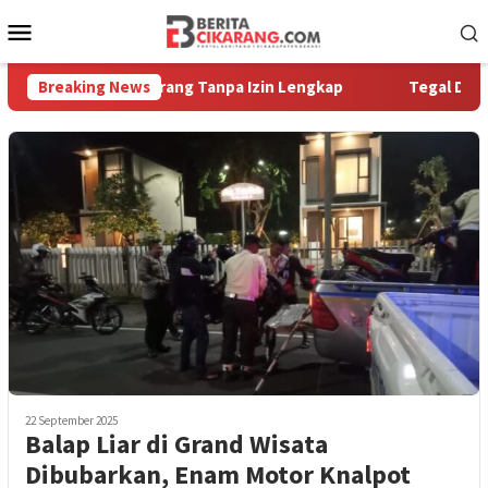
Loncat
Menu
ke
Mobile
konten
operasi di Cikarang Tanpa Izin Lengkap
Breaking News
Tegal Danas Darur
22 September 2025
Balap Liar di Grand Wisata
Dibubarkan, Enam Motor Knalpot