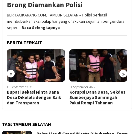
Brong Diamankan Polisi
BERITACIKARANG.COM, TAMBUN SELATAN – Polisi berhasil
membubarkan aksi balap liar yang dilakukan sejumlah pengendara
sepeda
Baca Selengkapnya
BERITA TERKAIT
«
»
11 September 2025
11 September 2025
1
Korupsi Dana Desa, Sekdes
Kejaksaan Bongkar Dugaan
B
Sumberjaya Sumringah
Korupsi Dana Desa di
D
Pakai Rompi Tahanan
Sumberjaya
d
TAG:
TAMBUN SELATAN
Balap Liar di Grand Wisata Dibubarkan, Enam