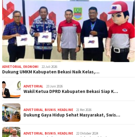
ADVETORIAL
,
EKONOMI
22 Juli 2026
Dukung UMKM Kabupaten Bekasi Naik Kelas,…
ADVETORIAL
23 Juni 2026
Wakil Ketua DPRD Kabupaten Bekasi Siap K…
ADVETORIAL
,
BISNIS
,
HEADLINE
21 Mei 2026
Dukung Gaya Hidup Sehat Masyarakat, Swis…
ADVETORIAL
,
BISNIS
,
HEADLINE
22 Oktober 2024