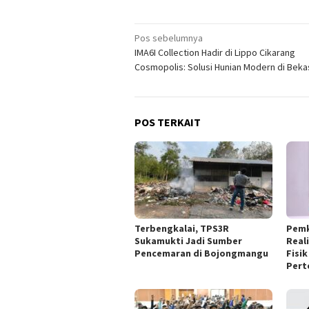
Navigasi
Pos sebelumnya
IMA6I Collection Hadir di Lippo Cikarang
pos
Cosmopolis: Solusi Hunian Modern di Beka
POS TERKAIT
Terbengkalai, TPS3R
Pemk
Sukamukti Jadi Sumber
Real
Pencemaran di Bojongmangu
Fisi
Pert