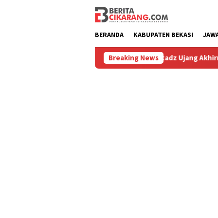
Loncat
ke
konten
BERANDA
KABUPATEN BEKASI
JAW
Diburu
Hilang 5 Bulan, Ustadz Ujang Akhirnya Kembali Me
Breaking News