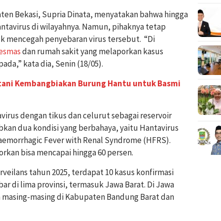
ten Bekasi, Supria Dinata, menyatakan bahwa hingga
antavirus di wilayahnya. Namun, pihaknya tetap
mencegah penyebaran virus tersebut. “Di
esmas
dan rumah sakit yang melaporkan kasus
da,” kata dia, Senin (18/05).
tani Kembangbiakan Burung Hantu untuk Basmi
avirus dengan tikus dan celurut sebagai reservoir
bkan dua kondisi yang berbahaya, yaitu Hantavirus
emorrhagic Fever with Renal Syndrome (HFRS).
orkan bisa mencapai hingga 60 persen.
veilans tahun 2025, terdapat 10 kasus konfirmasi
bar di lima provinsi, termasuk Jawa Barat. Di Jawa
an masing-masing di Kabupaten Bandung Barat dan