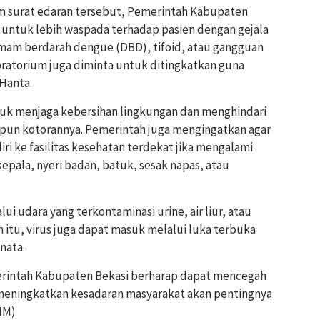
 surat edaran tersebut, Pemerintah Kabupaten
n untuk lebih waspada terhadap pasien dengan gejala
emam berdarah dengue (DBD), tifoid, atau gangguan
ratorium juga diminta untuk ditingkatkan guna
 Hanta.
tuk menjaga kebersihan lingkungan dan menghindari
pun kotorannya. Pemerintah juga mengingatkan agar
i ke fasilitas kesehatan terdekat jika mengalami
kepala, nyeri badan, batuk, sesak napas, atau
lui udara yang terkontaminasi urine, air liur, atau
in itu, virus juga dapat masuk melalui luka terbuka
nata.
merintah Kabupaten Bekasi berharap dapat mencegah
 meningkatkan kesadaran masyarakat akan pentingnya
IM)