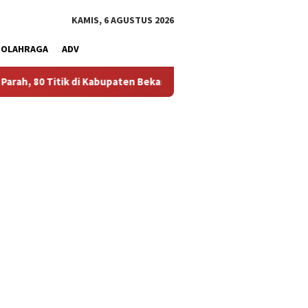
KAMIS, 6 AGUSTUS 2026
OLAHRAGA
ADV
i Kabupaten Bekasi Alami Krisis Air Bersih
Bikin Polusi D