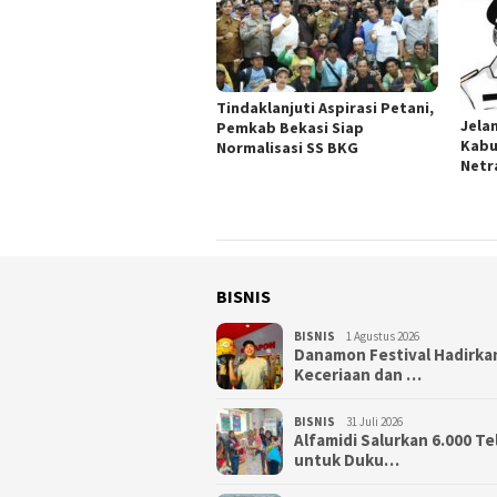
Tindaklanjuti Aspirasi Petani,
Jela
Pemkab Bekasi Siap
Kabu
Normalisasi SS BKG
Netr
BISNIS
BISNIS
1 Agustus 2026
Danamon Festival Hadirka
Keceriaan dan …
BISNIS
31 Juli 2026
Alfamidi Salurkan 6.000 Te
untuk Duku…