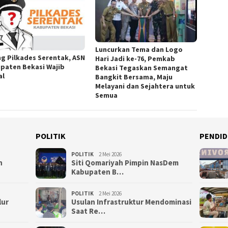
Luncurkan Tema dan Logo
ng Pilkades Serentak, ASN
Hari Jadi ke-76, Pemkab
paten Bekasi Wajib
Bekasi Tegaskan Semangat
al
Bangkit Bersama, Maju
Melayani dan Sejahtera untuk
Semua
POLITIK
PENDID
POLITIK
2 Mei 2026
n
Siti Qomariyah Pimpin NasDem
Kabupaten B…
POLITIK
2 Mei 2026
lur
Usulan Infrastruktur Mendominasi
Saat Re…