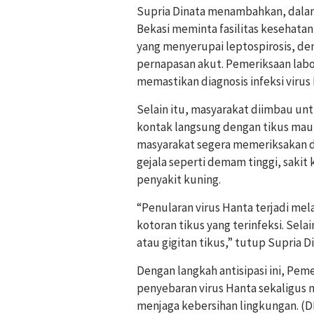
Supria Dinata menambahkan, dalam
Bekasi meminta fasilitas kesehata
yang menyerupai leptospirosis, d
pernapasan akut. Pemeriksaan labo
memastikan diagnosis infeksi virus
Selain itu, masyarakat diimbau un
kontak langsung dengan tikus mau
masyarakat segera memeriksakan dir
gejala seperti demam tinggi, sakit 
penyakit kuning.
“Penularan virus Hanta terjadi mela
kotoran tikus yang terinfeksi. Sela
atau gigitan tikus,” tutup Supria Di
Dengan langkah antisipasi ini, Pe
penyebaran virus Hanta sekaligus
menjaga kebersihan lingkungan. (D