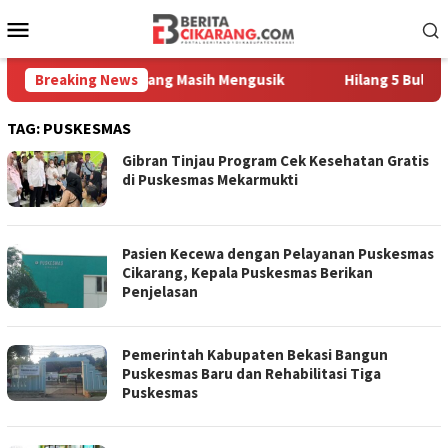
Loncat
Menu
ke
Mobile
konten
a, Sampah Pedagang Masih Mengusik
Breaking News
Hilang 5 Bulan, Usta
TAG:
PUSKESMAS
Gibran Tinjau Program Cek Kesehatan Gratis
di Puskesmas Mekarmukti
Pasien Kecewa dengan Pelayanan Puskesmas
Cikarang, Kepala Puskesmas Berikan
Penjelasan
Pemerintah Kabupaten Bekasi Bangun
Puskesmas Baru dan Rehabilitasi Tiga
Puskesmas