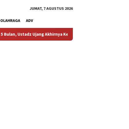
JUMAT, 7 AGUSTUS 2026
OLAHRAGA
ADV
z Ujang Akhirnya Kembali Melihat Motor Kesayangannya
Ke