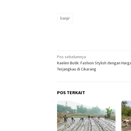
banjir
Navigasi
Pos sebelumnya
Kaelen Butik: Fashion Stylish dengan Harg
pos
Terjangkau di Cikarang
POS TERKAIT