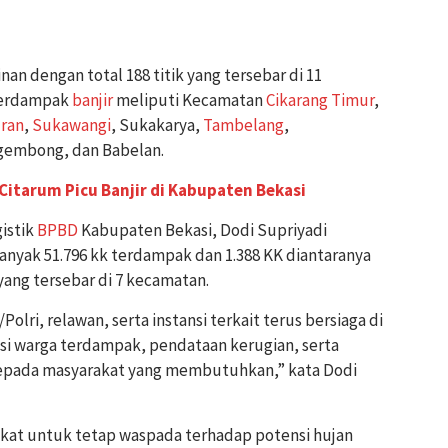
an dengan total 188 titik yang tersebar di 11
 terdampak
banjir
meliputi Kecamatan
Cikarang Timur
,
ran
,
Sukawangi
, Sukakarya,
Tambelang
,
gembong, dan Babelan.
Citarum Picu Banjir di Kabupaten Bekasi
istik
BPBD
Kabupaten Bekasi, Dodi Supriyadi
anyak 51.796 kk terdampak dan 1.388 KK diantaranya
yang tersebar di 7 kecamatan.
/Polri, relawan, serta instansi terkait terus bersiaga di
i warga terdampak, pendataan kerugian, serta
 kepada masyarakat yang membutuhkan,” kata Dodi
akat untuk tetap waspada terhadap potensi hujan