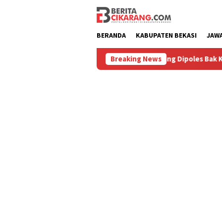
Loncat
ke
konten
BERANDA
KABUPATEN BEKASI
JAW
Diburu
Pasar Baru Cikarang Dipoles Bak Kawasan Braga,
Breaking News