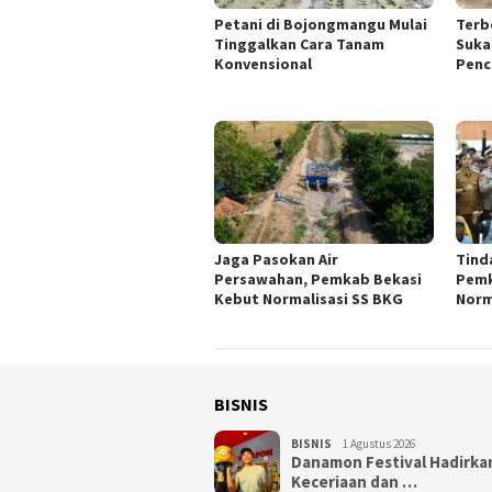
Petani di Bojongmangu Mulai
Terb
Tinggalkan Cara Tanam
Suka
Konvensional
Penc
Jaga Pasokan Air
Tinda
Persawahan, Pemkab Bekasi
Pemk
Kebut Normalisasi SS BKG
Norm
BISNIS
BISNIS
1 Agustus 2026
Danamon Festival Hadirka
Keceriaan dan …