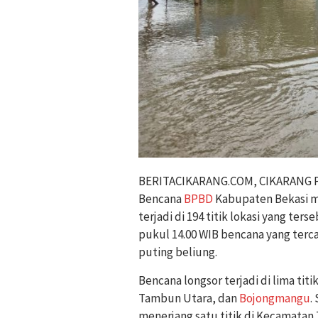
BERITACIKARANG.COM, CIKARANG P
Bencana
BPBD
Kabupaten Bekasi m
terjadi di 194 titik lokasi yang ter
pukul 14.00 WIB bencana yang terc
puting beliung.
Bencana longsor terjadi di lima tit
Tambun Utara, dan
Bojongmangu
.
menerjang satu titik di Kecamatan