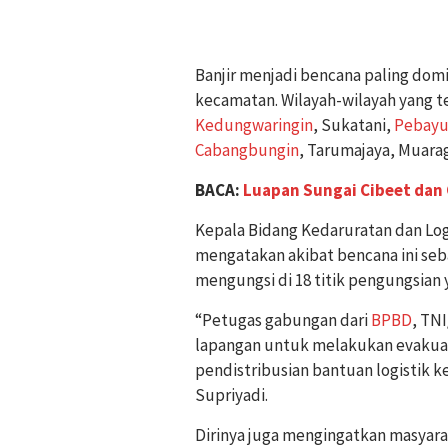
Banjir menjadi bencana paling domin
kecamatan. Wilayah-wilayah yang
Kedungwaringin
, Sukatani,
Pebayu
Cabangbungin
, Tarumajaya, Muara
BACA:
Luapan Sungai Cibeet dan 
Kepala Bidang Kedaruratan dan Log
mengatakan akibat bencana ini seb
mengungsi di 18 titik pengungsian 
“Petugas gabungan dari
BPBD
, TNI
lapangan untuk melakukan evakuas
pendistribusian bantuan logistik
Supriyadi.
Dirinya juga mengingatkan masyar