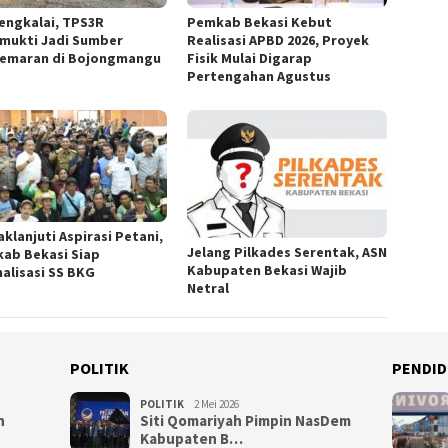
engkalai, TPS3R
Pemkab Bekasi Kebut
mukti Jadi Sumber
Realisasi APBD 2026, Proyek
emaran di Bojongmangu
Fisik Mulai Digarap
Pertengahan Agustus
klanjuti Aspirasi Petani,
Jelang Pilkades Serentak, ASN
ab Bekasi Siap
Kabupaten Bekasi Wajib
alisasi SS BKG
Netral
POLITIK
PENDID
POLITIK
2 Mei 2026
n
Siti Qomariyah Pimpin NasDem
Kabupaten B…