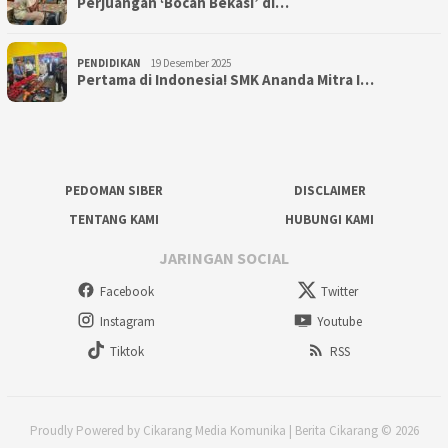
Perjuangan ‘Bocah Bekasi’ di…
PENDIDIKAN
19 Desember 2025
Pertama di Indonesia! SMK Ananda Mitra I…
PEDOMAN SIBER
DISCLAIMER
TENTANG KAMI
HUBUNGI KAMI
JARINGAN SOCIAL
Facebook
Twitter
Instagram
Youtube
Tiktok
RSS
Proudly Powered by Cikarang Media Komunika | Berita Cikarang © 2026