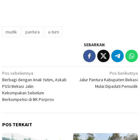
mudik
pantura
u-turn
SEBARKAN
Navigasi
Pos sebelumnya
Pos berikutnya
Berbagi dengan Anak Yatim, Askab
Jalur Pantura Kabupaten Bekasi
pos
PSSI Bekasi Jalin
Mulai Dipadati Pemudik
Kekompakan Sebelum
Berkompetisi di BK Porprov
POS TERKAIT