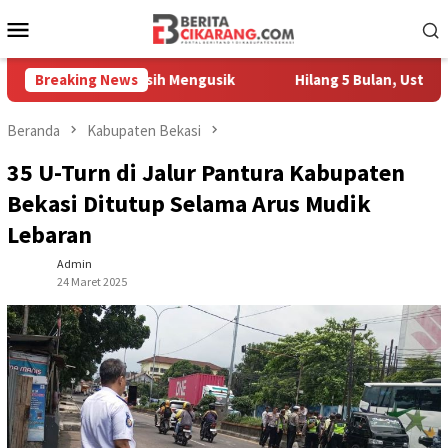
Loncat
Menu
ke
Mobile
konten
edagang Masih Mengusik
Breaking News
Hilang 5 Bulan, Ustadz Ujang A
Beranda
Kabupaten Bekasi
35 U-Turn di Jalur Pantura Kabupaten
Bekasi Ditutup Selama Arus Mudik
Lebaran
Admin
24 Maret 2025