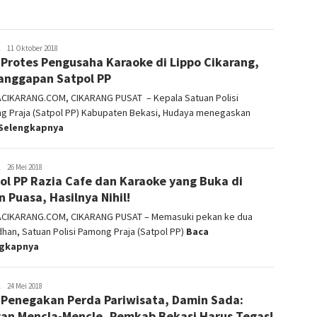
admin
11 Oktober 2018
 Protes Pengusaha Karaoke di Lippo Cikarang,
Tanggapan Satpol PP
ACIKARANG.COM, CIKARANG PUSAT – Kepala Satuan Polisi
g Praja (Satpol PP) Kabupaten Bekasi, Hudaya menegaskan
Selengkapnya
admin
26 Mei 2018
ol PP Razia Cafe dan Karaoke yang Buka di
n Puasa, Hasilnya Nihil!
ACIKARANG.COM, CIKARANG PUSAT – Memasuki pekan ke dua
an, Satuan Polisi Pamong Praja (Satpol PP)
Baca
ngkapnya
admin
24 Mei 2018
 Penegakan Perda Pariwisata, Damin Sada:
an Mencla-Mencle, Pemkab Bekasi Harus Tegas!