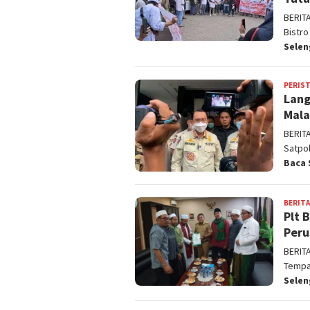
BERIT
Bistr
Sele
PERIS
Lang
Mala
BERIT
Satpo
Baca 
BERITA
Plt 
Peru
BERIT
Tempat
Sele