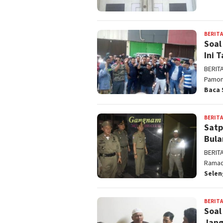
BERITA
Soal
Ini 
BERIT
Pamon
Baca 
BERITA
Satp
Bula
BERIT
Ramadh
Sele
BERITA
Soal
Jang