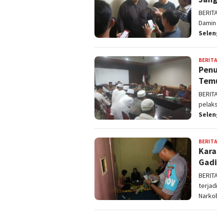
BERIT
Damin
Sele
BERITA
Penu
Temu
BERIT
pelak
Sele
BERITA
Kara
Gadi
BERIT
terjad
Narko