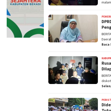
malam
PEMER
DPRD
Peng
BERIT
Daera
Baca 
KABUPA
Rusa
Dila
BERIT
diskot
Sele
PERIS
Dide
Tut