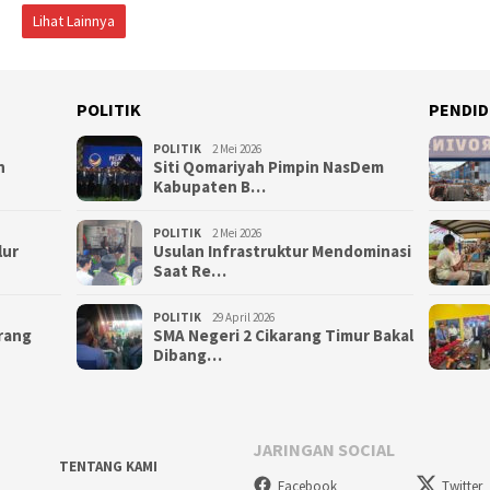
Lihat Lainnya
POLITIK
PENDID
POLITIK
2 Mei 2026
n
Siti Qomariyah Pimpin NasDem
Kabupaten B…
POLITIK
2 Mei 2026
lur
Usulan Infrastruktur Mendominasi
Saat Re…
POLITIK
29 April 2026
arang
SMA Negeri 2 Cikarang Timur Bakal
Dibang…
JARINGAN SOCIAL
TENTANG KAMI
Facebook
Twitter