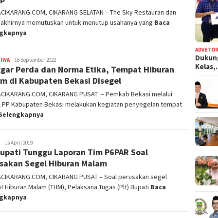
ACIKARANG.COM, CIKARANG SELATAN – The Sky Restauran dan
o akhirnya memutuskan untuk menutup usahanya yang
Baca
ngkapnya
ADVETOR
Dukun
TIWA
admin
16 September 2022
Kelas
gar Perda dan Norma Etika, Tempat Hiburan
m di Kabupaten Bekasi Disegel
ACIKARANG.COM, CIKARANG PUSAT – Pemkab Bekasi melalui
l PP Kabupaten Bekasi melakukan kegiatan penyegelan tempat
Selengkapnya
admin
15 April 2019
Bupati Tunggu Laporan Tim P6PAR Soal
sakan Segel Hiburan Malam
ACIKARANG.COM, CIKARANG PUSAT – Soal perusakan segel
 Hiburan Malam (THM), Pelaksana Tugas (Plt) Bupati
Baca
ngkapnya