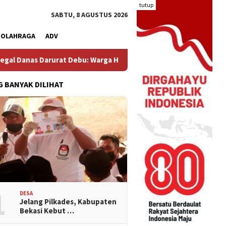
tutup
SABTU, 8 AGUSTUS 2026
OLAHRAGA
ADV
rurat Debu: Warga Hegarmukti Protes Ceceran Material dari Truk
G BANYAK DILIHAT
1
DESA
Jelang Pilkades, Kabupaten
Bekasi Kebut …