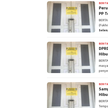
BERITA
Peru
PP T
BERTA
(Fukhi
Sele
BERITA
DPRD
Hibu
BERIT
masyar
penye
BERITA
Samp
Hibu
BERIT
Tempa