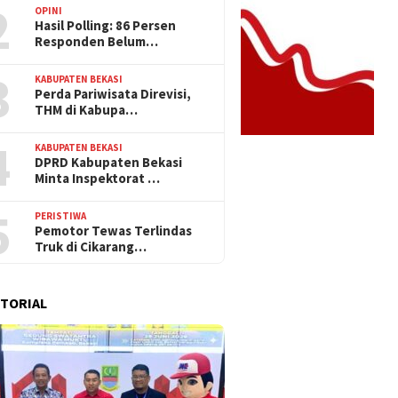
2
OPINI
Hasil Polling: 86 Persen
Responden Belum…
3
KABUPATEN BEKASI
Perda Pariwisata Direvisi,
THM di Kabupa…
4
KABUPATEN BEKASI
DPRD Kabupaten Bekasi
Minta Inspektorat …
5
PERISTIWA
Pemotor Tewas Terlindas
Truk di Cikarang…
TORIAL