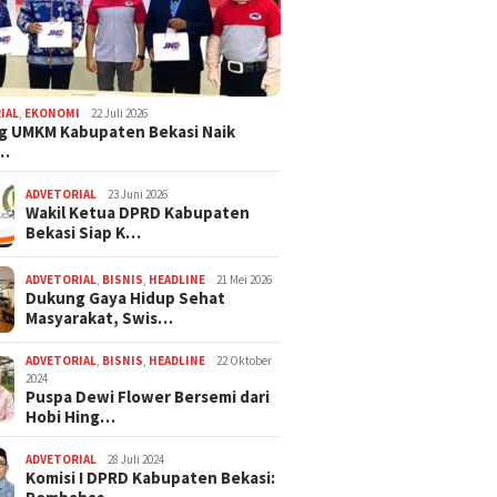
IAL
,
EKONOMI
22 Juli 2026
g UMKM Kabupaten Bekasi Naik
,…
ADVETORIAL
23 Juni 2026
Wakil Ketua DPRD Kabupaten
Bekasi Siap K…
ADVETORIAL
,
BISNIS
,
HEADLINE
21 Mei 2026
Dukung Gaya Hidup Sehat
Masyarakat, Swis…
ADVETORIAL
,
BISNIS
,
HEADLINE
22 Oktober
2024
Puspa Dewi Flower Bersemi dari
Hobi Hing…
ADVETORIAL
28 Juli 2024
Komisi I DPRD Kabupaten Bekasi: