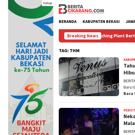
Loncat
tutup
ke
konten
BERANDA
KABUPATEN BEKASI
JAW
Bikin Polusi Debu, Lima Batching Plant Bertahun-tahun B
Breaking News
TAG:
THM
KABUPA
Tahu
Hibu
BERIT
Baru I
Baca 
PERIS
Neka
Mala
BERIT