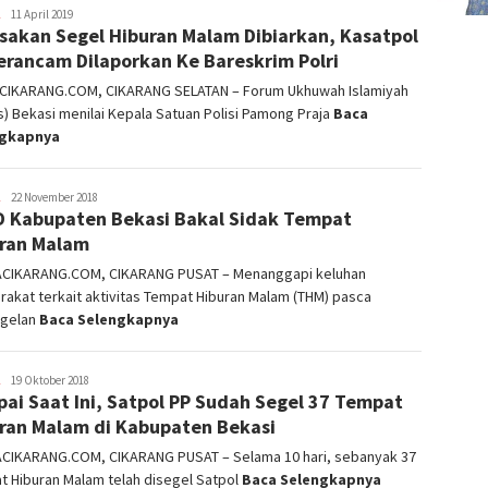
admin
11 April 2019
sakan Segel Hiburan Malam Dibiarkan, Kasatpol
erancam Dilaporkan Ke Bareskrim Polri
CIKARANG.COM, CIKARANG SELATAN – Forum Ukhuwah Islamiyah
s) Bekasi menilai Kepala Satuan Polisi Pamong Praja
Baca
ngkapnya
admin
22 November 2018
 Kabupaten Bekasi Bakal Sidak Tempat
ran Malam
ACIKARANG.COM, CIKARANG PUSAT – Menanggapi keluhan
akat terkait aktivitas Tempat Hiburan Malam (THM) pasca
gelan
Baca Selengkapnya
admin
19 Oktober 2018
ai Saat Ini, Satpol PP Sudah Segel 37 Tempat
ran Malam di Kabupaten Bekasi
ACIKARANG.COM, CIKARANG PUSAT – Selama 10 hari, sebanyak 37
t Hiburan Malam telah disegel Satpol
Baca Selengkapnya