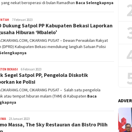
 yang nekat beroperasi di bulan Ramadhan
Baca Selengkapnya
INTAH
admin
7 Februari 2023
 Dukung Satpol PP Kabupaten Bekasi Laporkan
usaha Hiburan ‘Mbalelo’
ACIKARANG.COM, CIKARANG PUSAT – Dewan Perwakilan Rakyat
h (DPRD) Kabupaten Bekasi mendukung langkah Satuan Polisi
Selengkapnya
TEN BEKASI
admin
6 Februari 2023
k Segel Satpol PP, Pengelola Diskotik
porkan ke Polisi
ACIKARANG.COM, CIKARANG PUSAT – Salah satu pengelola
ik atau tempat hiburan malam (THM) di Kabupaten
Baca
ADVER
ngkapnya
TIWA
admin
23 Januari 2023
mo Massa, The Sky Restauran dan Bistro Pilih
up