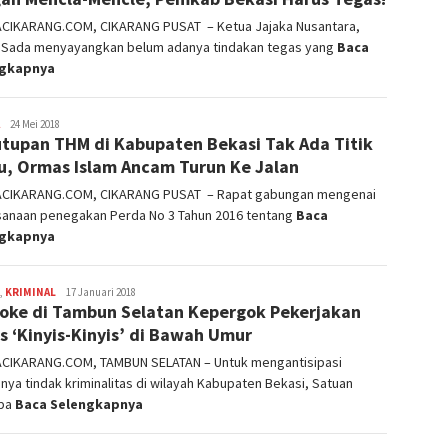
ACIKARANG.COM, CIKARANG PUSAT – Ketua Jajaka Nusantara,
 Sada menyayangkan belum adanya tindakan tegas yang
Baca
ngkapnya
admin
24 Mei 2018
tupan THM di Kabupaten Bekasi Tak Ada Titik
, Ormas Islam Ancam Turun Ke Jalan
ACIKARANG.COM, CIKARANG PUSAT – Rapat gabungan mengenai
sanaan penegakan Perda No 3 Tahun 2016 tentang
Baca
ngkapnya
,
KRIMINAL
admin
17 Januari 2018
oke di Tambun Selatan Kepergok Pekerjakan
s ‘Kinyis-Kinyis’ di Bawah Umur
ACIKARANG.COM, TAMBUN SELATAN – Untuk mengantisipasi
inya tindak kriminalitas di wilayah Kabupaten Bekasi, Satuan
ba
Baca Selengkapnya