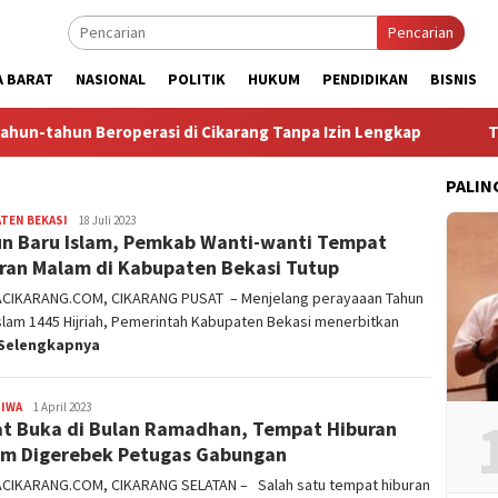
Pencarian
A BARAT
NASIONAL
POLITIK
HUKUM
PENDIDIKAN
BISNIS
eroperasi di Cikarang Tanpa Izin Lengkap
Tegal Danas Da
PALIN
TEN BEKASI
admin
18 Juli 2023
n Baru Islam, Pemkab Wanti-wanti Tempat
ran Malam di Kabupaten Bekasi Tutup
ACIKARANG.COM, CIKARANG PUSAT – Menjelang perayaaan Tahun
slam 1445 Hijriah, Pemerintah Kabupaten Bekasi menerbitkan
Selengkapnya
TIWA
admin
1 April 2023
t Buka di Bulan Ramadhan, Tempat Hiburan
m Digerebek Petugas Gabungan
ACIKARANG.COM, CIKARANG SELATAN – Salah satu tempat hiburan