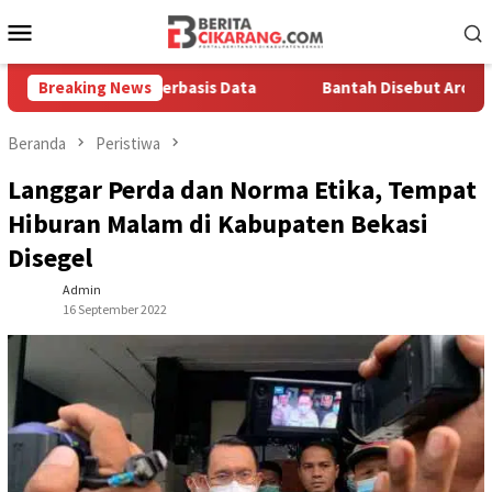
Loncat
Menu
ke
Mobile
konten
 Solusi Berbasis Data
Breaking News
Bantah Disebut Arogan, Kuasa Huk
Beranda
Peristiwa
Langgar Perda dan Norma Etika, Tempat
Hiburan Malam di Kabupaten Bekasi
Disegel
Admin
16 September 2022