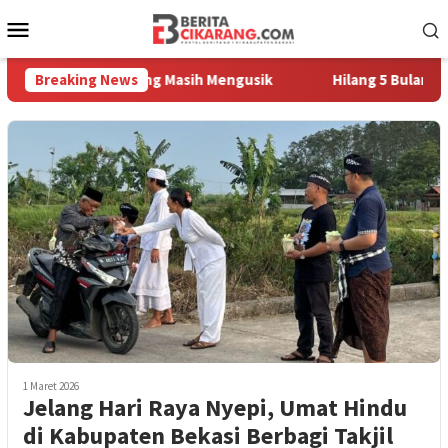
Loncat
Menu
ke
Mobile
konten
Sampah Pedagang Masih Mengusik
Breaking News
Hilang 5 Bulan, Ustadz 
1 Maret 2026
Jelang Hari Raya Nyepi, Umat Hindu
di Kabupaten Bekasi Berbagi Takjil