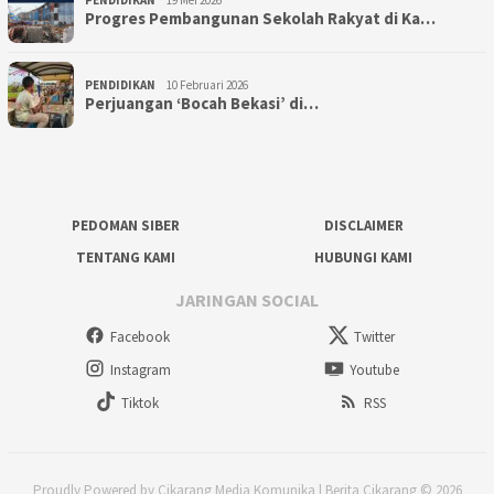
Progres Pembangunan Sekolah Rakyat di Ka…
PENDIDIKAN
10 Februari 2026
Perjuangan ‘Bocah Bekasi’ di…
PEDOMAN SIBER
DISCLAIMER
TENTANG KAMI
HUBUNGI KAMI
JARINGAN SOCIAL
Facebook
Twitter
Instagram
Youtube
Tiktok
RSS
Proudly Powered by Cikarang Media Komunika | Berita Cikarang © 2026