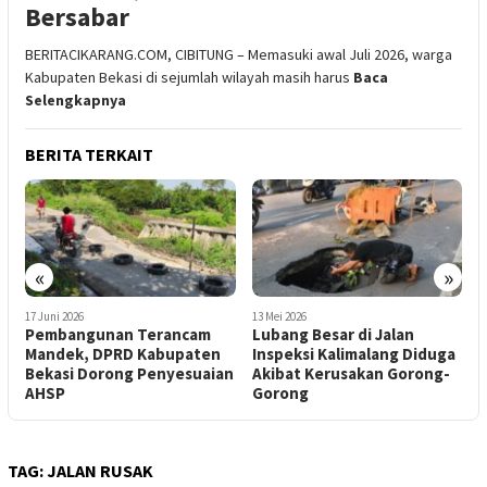
Bersabar
BERITACIKARANG.COM, CIBITUNG – Memasuki awal Juli 2026, warga
Kabupaten Bekasi di sejumlah wilayah masih harus
Baca
Selengkapnya
BERITA TERKAIT
«
»
13 Mei 2026
12 Mei 2026
7
Lubang Besar di Jalan
Lubang Besar di Jalan
Inspeksi Kalimalang Diduga
Inspeksi Kalimalang
d
n
Akibat Kerusakan Gorong-
Bahayakan Pengendara
K
Gorong
M
TAG:
JALAN RUSAK