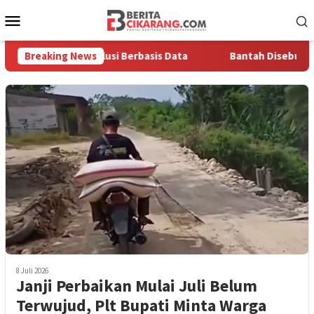
Loncat
Menu
ke
Mobile
konten
tingnya Solusi Berbasis Data
Breaking News
Bantah Disebut Arogan, Ku
8 Juli 2026
Janji Perbaikan Mulai Juli Belum
Terwujud, Plt Bupati Minta Warga