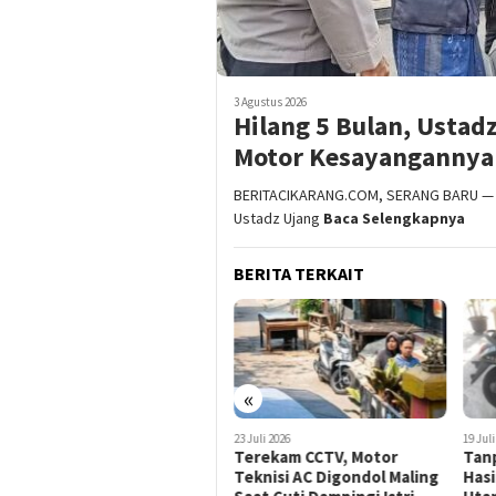
3 Agustus 2026
Hilang 5 Bulan, Ustad
Motor Kesayangannya
BERITACIKARANG.COM, SERANG BARU — S
Ustadz Ujang
Baca Selengkapnya
BERITA TERKAIT
«
23 Juli 2026
19 Juli 2026
19 Jul
Terekam CCTV, Motor
Tanpa Pelat Nomor, Motor
Moto
Teknisi AC Digondol Maling
Hasil Curian dari Jakarta
Jadi