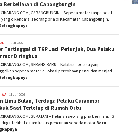
a Berkeliaran di Cabangbungin
ACIKARANG.COM, CABANGBUNGIN – Sepeda motor tanpa pelat
 yang dikendarai seorang pria di Kecamatan Cabangbungin,
Selengkapnya
NAL
admin
19 Juli 2026
r Tertinggal di TKP Jadi Petunjuk, Dua Pelaku
nmor Diringkus
ACIKARANG.COM, SERANG BARU – Kelalaian pelaku yang
ggalkan sepeda motor di lokasi percobaan pencurian menjadi
Selengkapnya
TIWA
admin
11 Juli 2026
n Lima Bulan, Terduga Pelaku Curanmor
kuk Saat Terlelap di Rumah Ortu
CIKARANG.COM, SUKATANI – Pelarian seorang pria berinisial FS
diduga terlibat dalam kasus pencurian sepeda motor
Baca
ngkapnya