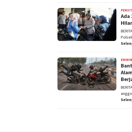
PERIS
Ada 
Hila
BERIT
Polse
Sele
KRIMI
Bant
Alam
Berj
BERIT
anggo
Sele