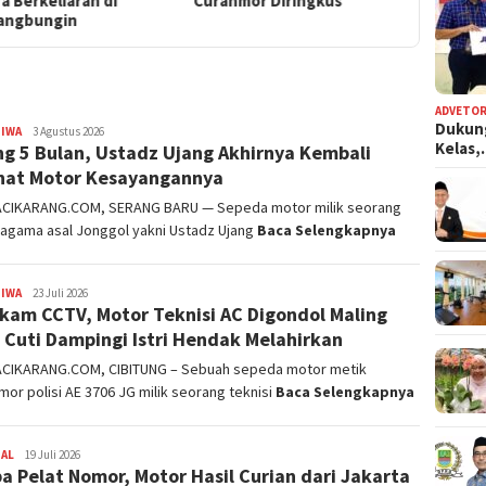
anmor Diringkus
Saat Terlelap di Rumah
Saat Cuti
Ortu
Hendak 
ADVETOR
Dukun
TIWA
admin
3 Agustus 2026
Kelas
ng 5 Bulan, Ustadz Ujang Akhirnya Kembali
hat Motor Kesayangannya
ACIKARANG.COM, SERANG BARU — Sepeda motor milik seorang
 agama asal Jonggol yakni Ustadz Ujang
Baca Selengkapnya
TIWA
admin
23 Juli 2026
kam CCTV, Motor Teknisi AC Digondol Maling
 Cuti Dampingi Istri Hendak Melahirkan
ACIKARANG.COM, CIBITUNG – Sebuah sepeda motor metik
or polisi AE 3706 JG milik seorang teknisi
Baca Selengkapnya
NAL
admin
19 Juli 2026
a Pelat Nomor, Motor Hasil Curian dari Jakarta