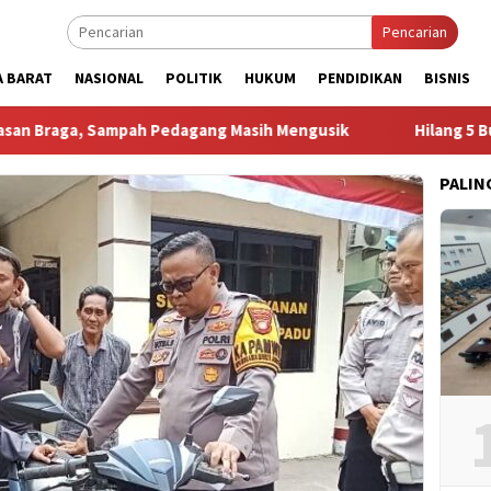
Pencarian
A BARAT
NASIONAL
POLITIK
HUKUM
PENDIDIKAN
BISNIS
ah Pedagang Masih Mengusik
Hilang 5 Bulan, Ustadz Uja
PALIN