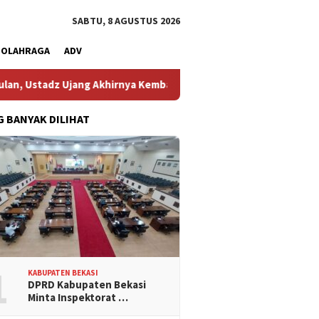
SABTU, 8 AGUSTUS 2026
OLAHRAGA
ADV
ng Akhirnya Kembali Melihat Motor Kesayangannya
Kemarau
G BANYAK DILIHAT
1
KABUPATEN BEKASI
DPRD Kabupaten Bekasi
Minta Inspektorat …