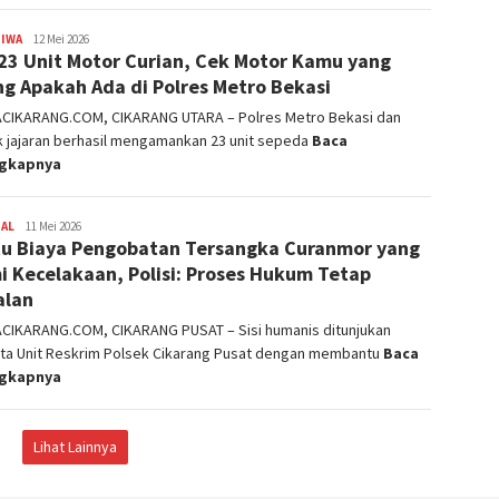
TIWA
admin
12 Mei 2026
23 Unit Motor Curian, Cek Motor Kamu yang
ng Apakah Ada di Polres Metro Bekasi
ACIKARANG.COM, CIKARANG UTARA – Polres Metro Bekasi dan
k jajaran berhasil mengamankan 23 unit sepeda
Baca
ngkapnya
NAL
admin
11 Mei 2026
u Biaya Pengobatan Tersangka Curanmor yang
i Kecelakaan, Polisi: Proses Hukum Tetap
alan
ACIKARANG.COM, CIKARANG PUSAT – Sisi humanis ditunjukan
ta Unit Reskrim Polsek Cikarang Pusat dengan membantu
Baca
ngkapnya
Lihat Lainnya