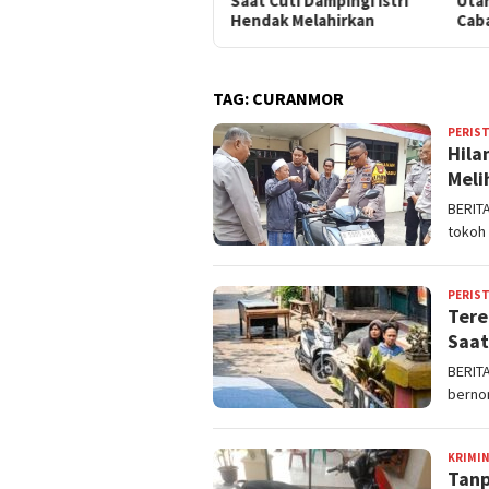
Saat Cuti Dampingi Istri
Utara Berkeliaran di
Cur
Hendak Melahirkan
Cabangbungin
TAG:
CURANMOR
PERIS
Hila
Meli
BERIT
tokoh
PERIS
Tere
Saat
BERIT
bernom
KRIMI
Tanp