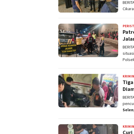
BERIT
Cikara
PERIS
Patr
Jala
BERIT
situas
Polse
KRIMI
Tiga
Diam
BERIT
pencu
Sele
KRIMI
Curi