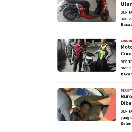
Utar
BERIT
nomor
Baca 
KRIMI
Moto
Cura
BERIT
menin
Baca 
PERIS
Buro
Dibe
BERITA
yang 
Sele