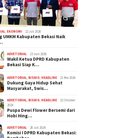
 Dampingi Istri
Utara Berkeliaran di
Curanmor Dir
Melahirkan
Cabangbungin
IAL
,
EKONOMI
22 Juli 2026
g UMKM Kabupaten Bekasi Naik
,…
ADVETORIAL
23 Juni 2026
Wakil Ketua DPRD Kabupaten
Bekasi Siap K…
ADVETORIAL
,
BISNIS
,
HEADLINE
21 Mei 2026
Dukung Gaya Hidup Sehat
Masyarakat, Swis…
ADVETORIAL
,
BISNIS
,
HEADLINE
22 Oktober
2024
Puspa Dewi Flower Bersemi dari
Hobi Hing…
ADVETORIAL
28 Juli 2024
Komisi I DPRD Kabupaten Bekasi: