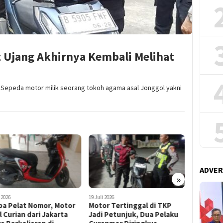
z Ujang Akhirnya Kembali Melihat
epeda motor milik seorang tokoh agama asal Jonggol yakni
ADVER
»
i 2026
11 Juli 2026
23 Juli 2026
r Tertinggal di TKP
Buron Lima Bulan, Terduga
Terekam
 Petunjuk, Dua Pelaku
Pelaku Curanmor Dibekuk
Teknisi 