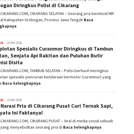
ogan Diringkus Polisi di Cikarang
ACIKARANG.COM, CIKARANG SELATAN – Seorang pria berinisial MR
asal Kabupaten Grobogan, Provinsi Jawa Tengah
Baca
ngkapnya
NAL
admin
22 Mei 2026
lotan Spesialis Curanmor Diringkus di Tambun
tan, Senjata Api Rakitan dan Puluhan Butir
isi Disita
ACIKARANG.COM, TAMBUN SELATAN – Polisi berhasil meringkus
otan spesialis pencurian kendaraan bermotor (curanmor) yang
ma
Baca Selengkapnya
NAL
admin
22 Mei 2026
l Narasi Pria di Cikarang Pusat Curi Ternak Sapi,
yata Ini Faktanya!
ACIKARANG.COM, CIKARANG PUSAT – Viral di media sosial sebuah
i yang menyebutkan seorang pria di
Baca Selengkapnya