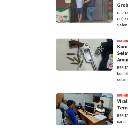
Grob
BERIT
(31) 
Sele
KRIMI
Komp
Sela
Amun
BERIT
kompl
sela
KRIMI
Vira
Tern
BERIT
naras