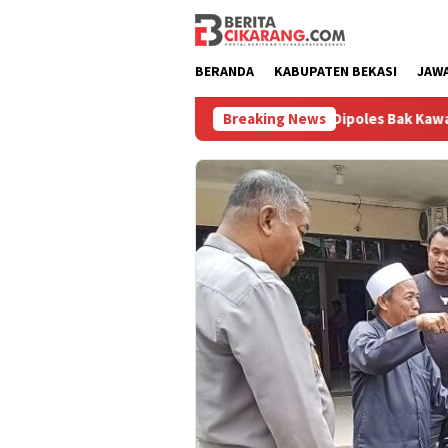
Loncat
ke
konten
BERANDA
KABUPATEN BEKASI
JAW
ru
Pasar Baru Cikarang Dipoles Bak Kawasan Braga, Samp
Breaking News