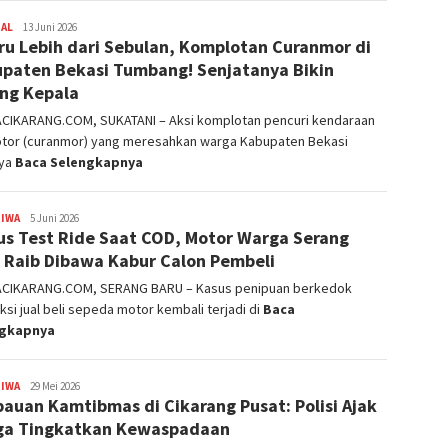
NAL
admin
13 Juni 2026
ru Lebih dari Sebulan, Komplotan Curanmor di
paten Bekasi Tumbang! Senjatanya Bikin
ng Kepala
ACIKARANG.COM, SUKATANI – Aksi komplotan pencuri kendaraan
tor (curanmor) yang meresahkan warga Kabupaten Bekasi
nya
Baca Selengkapnya
TIWA
admin
5 Juni 2026
s Test Ride Saat COD, Motor Warga Serang
 Raib Dibawa Kabur Calon Pembeli
ACIKARANG.COM, SERANG BARU – Kasus penipuan berkedok
ksi jual beli sepeda motor kembali terjadi di
Baca
ngkapnya
TIWA
admin
29 Mei 2026
auan Kamtibmas di Cikarang Pusat: Polisi Ajak
ga Tingkatkan Kewaspadaan