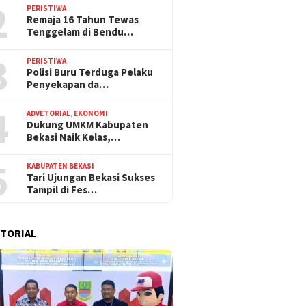
2
PERISTIWA
Remaja 16 Tahun Tewas
Tenggelam di Bendu…
3
PERISTIWA
Polisi Buru Terduga Pelaku
Penyekapan da…
4
ADVETORIAL
,
EKONOMI
Dukung UMKM Kabupaten
Bekasi Naik Kelas,…
5
KABUPATEN BEKASI
Tari Ujungan Bekasi Sukses
Tampil di Fes…
TORIAL
19 Juli 2026
19 Juli 2026
 CCTV, Motor
Tanpa Pelat Nomor, Motor
Motor Terting
AC Digondol Maling
Hasil Curian dari Jakarta
Jadi Petunjuk