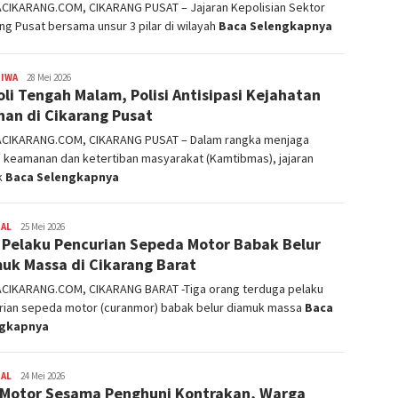
ACIKARANG.COM, CIKARANG PUSAT – Jajaran Kepolisian Sektor
ng Pusat bersama unsur 3 pilar di wilayah
Baca Selengkapnya
TIWA
admin
28 Mei 2026
oli Tengah Malam, Polisi Antisipasi Kejahatan
nan di Cikarang Pusat
ACIKARANG.COM, CIKARANG PUSAT – Dalam rangka menjaga
i keamanan dan ketertiban masyarakat (Kamtibmas), jajaran
k
Baca Selengkapnya
NAL
admin
25 Mei 2026
 Pelaku Pencurian Sepeda Motor Babak Belur
uk Massa di Cikarang Barat
ACIKARANG.COM, CIKARANG BARAT -Tiga orang terduga pelaku
rian sepeda motor (curanmor) babak belur diamuk massa
Baca
ngkapnya
NAL
admin
24 Mei 2026
 Motor Sesama Penghuni Kontrakan, Warga