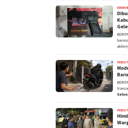
KRIMI
Dibu
Kabu
Gele
BERIT
bermo
akhir
PERIS
Modu
Baru
BERIT
transa
Sele
PERIS
Himb
War