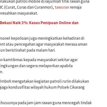
akukan patroli mobile di sejumlah titik rawan guna
 3C (Curat, Curas dan Curanmor),
tawuran
remaja
meresahkan masyarakat.
 Bekasi Naik 3%: Kasus Penipuan Online dan
sonel kepolisian juga meningkatkan kehadiran di
rent atau pencegahan agar masyarakat merasa aman
un beristirahat pada malam hari.
n kamtibmas kepada masyarakat sekitar agar
ingkungan dan segera melaporkan apabila
n.
 Umboh mengatakan kegiatan patroli rutin dilakukan
jaga kondusifitas wilayah hukum Polsek Cikarang
 khususnya pada jam-jam rawan guna mencegah tindak