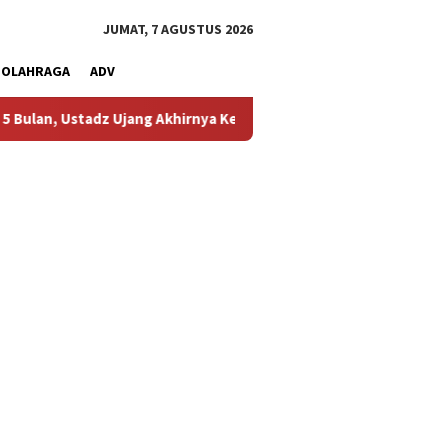
JUMAT, 7 AGUSTUS 2026
OLAHRAGA
ADV
 Ujang Akhirnya Kembali Melihat Motor Kesayangannya
Kem