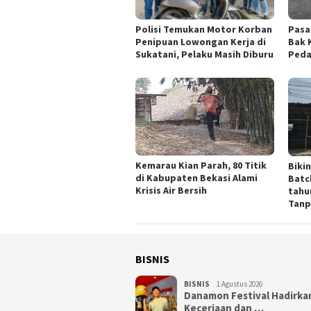
Polisi Temukan Motor Korban
Pasa
Penipuan Lowongan Kerja di
Bak 
Sukatani, Pelaku Masih Diburu
Peda
Kemarau Kian Parah, 80 Titik
Biki
di Kabupaten Bekasi Alami
Batc
Krisis Air Bersih
tahu
Tanp
BISNIS
BISNIS
1 Agustus 2026
Danamon Festival Hadirka
Keceriaan dan …