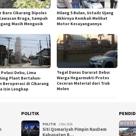
r Baru Cikarang Dipoles
Hilang 5 Bulan, Ustadz Ujang
Kawasan Braga, Sampah
Akhirnya Kembali Melihat
gang Masih Mengusik
Motor Kesayangannya
Tegal Danas Darurat Debu:
n Polusi Debu, Lima
Warga Hegarmukti Protes
hing Plant Bertahun-
Ceceran Material dari Truk
n Beroperasi di Cikarang
Molen
a Izin Lengkap
POLITIK
PENDID
POLITIK
2 Mei 2026
n
Siti Qomariyah Pimpin NasDem
Kabupaten B…