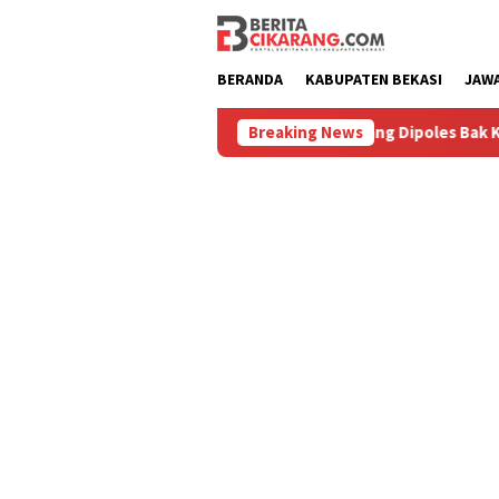
Loncat
ke
konten
BERANDA
KABUPATEN BEKASI
JAW
Diburu
Pasar Baru Cikarang Dipoles Bak Kawasan Braga, 
Breaking News