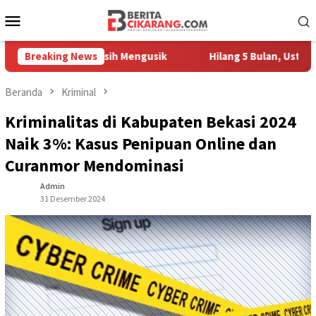
Loncat
Menu
ke
Mobile
konten
edagang Masih Mengusik
Breaking News
Hilang 5 Bulan, Ustadz Ujang A
Beranda
Kriminal
Kriminalitas di Kabupaten Bekasi 2024
Naik 3%: Kasus Penipuan Online dan
Curanmor Mendominasi
Admin
31 Desember 2024