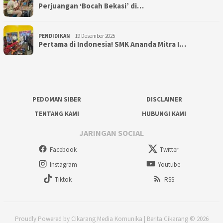
Perjuangan ‘Bocah Bekasi’ di…
PENDIDIKAN
19 Desember 2025
Pertama di Indonesia! SMK Ananda Mitra I…
PEDOMAN SIBER
DISCLAIMER
TENTANG KAMI
HUBUNGI KAMI
JARINGAN SOCIAL
Facebook
Twitter
Instagram
Youtube
Tiktok
RSS
Proudly Powered by Cikarang Media Komunika | Berita Cikarang © 2026