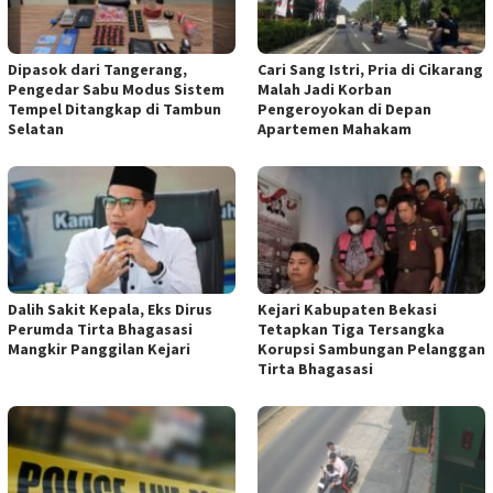
Dipasok dari Tangerang,
Cari Sang Istri, Pria di Cikarang
Pengedar Sabu Modus Sistem
Malah Jadi Korban
Tempel Ditangkap di Tambun
Pengeroyokan di Depan
Selatan
Apartemen Mahakam
Dalih Sakit Kepala, Eks Dirus
Kejari Kabupaten Bekasi
Perumda Tirta Bhagasasi
Tetapkan Tiga Tersangka
Mangkir Panggilan Kejari
Korupsi Sambungan Pelanggan
Tirta Bhagasasi