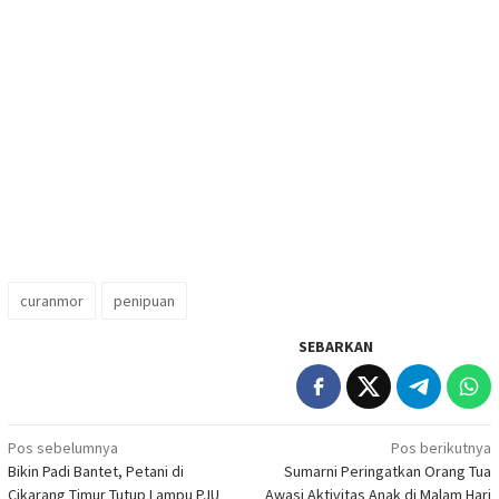
curanmor
penipuan
SEBARKAN
Navigasi
Pos sebelumnya
Pos berikutnya
Bikin Padi Bantet, Petani di
Sumarni Peringatkan Orang Tua
pos
Cikarang Timur Tutup Lampu PJU
Awasi Aktivitas Anak di Malam Hari