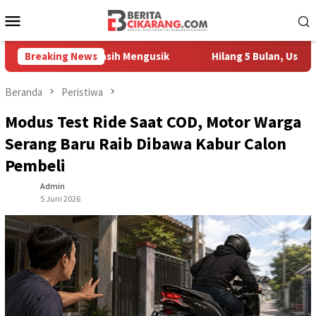
Loncat
Menu
ke
Mobile
konten
edagang Masih Mengusik
Breaking News
Hilang 5 Bulan, Ustadz Ujang A
Beranda
Peristiwa
Modus Test Ride Saat COD, Motor Warga
Serang Baru Raib Dibawa Kabur Calon
Pembeli
Admin
5 Juni 2026