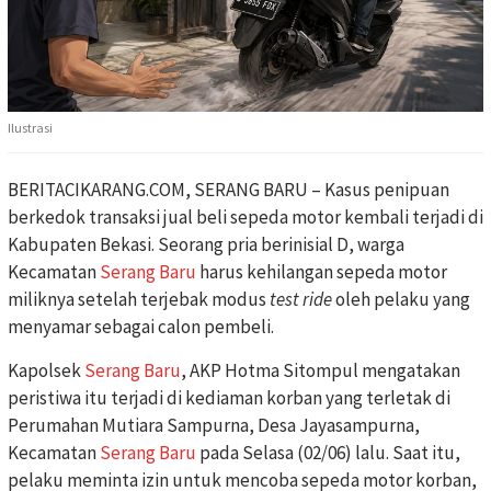
Ilustrasi
BERITACIKARANG.COM, SERANG BARU – Kasus penipuan
berkedok transaksi jual beli sepeda motor kembali terjadi di
Kabupaten Bekasi. Seorang pria berinisial D, warga
Kecamatan
Serang Baru
harus kehilangan sepeda motor
miliknya setelah terjebak modus
test ride
oleh pelaku yang
menyamar sebagai calon pembeli.
Kapolsek
Serang Baru
, AKP Hotma Sitompul mengatakan
peristiwa itu terjadi di kediaman korban yang terletak di
Perumahan Mutiara Sampurna, Desa Jayasampurna,
Kecamatan
Serang Baru
pada Selasa (02/06) lalu. Saat itu,
pelaku meminta izin untuk mencoba sepeda motor korban,