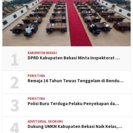
1
KABUPATEN BEKASI
DPRD Kabupaten Bekasi Minta Inspektorat …
2
PERISTIWA
Remaja 16 Tahun Tewas Tenggelam di Bendu…
3
PERISTIWA
Polisi Buru Terduga Pelaku Penyekapan da…
4
ADVETORIAL
,
EKONOMI
Dukung UMKM Kabupaten Bekasi Naik Kelas,…