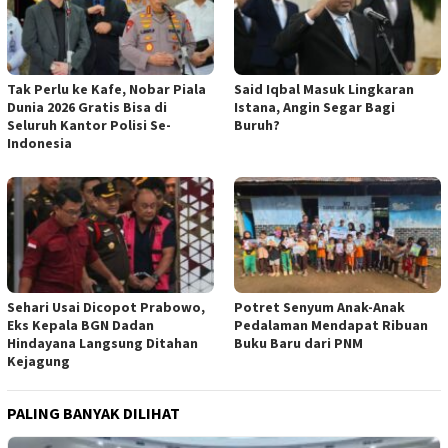
Tak Perlu ke Kafe, Nobar Piala
Said Iqbal Masuk Lingkaran
Dunia 2026 Gratis Bisa di
Istana, Angin Segar Bagi
Seluruh Kantor Polisi Se-
Buruh?
Indonesia
Sehari Usai Dicopot Prabowo,
Potret Senyum Anak-Anak
Eks Kepala BGN Dadan
Pedalaman Mendapat Ribuan
Hindayana Langsung Ditahan
Buku Baru dari PNM
Kejagung
PALING BANYAK DILIHAT