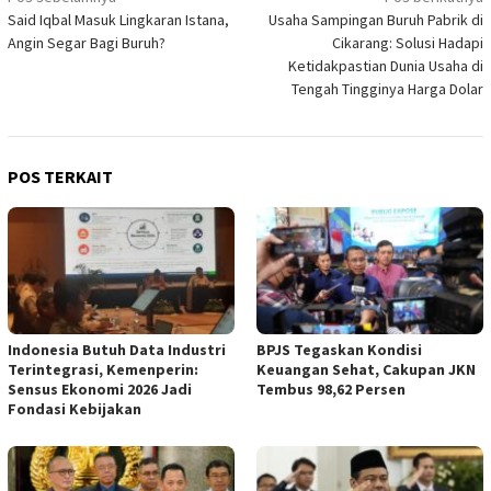
Navigasi
Said Iqbal Masuk Lingkaran Istana,
Usaha Sampingan Buruh Pabrik di
pos
Angin Segar Bagi Buruh?
Cikarang: Solusi Hadapi
Ketidakpastian Dunia Usaha di
Tengah Tingginya Harga Dolar
POS TERKAIT
Indonesia Butuh Data Industri
BPJS Tegaskan Kondisi
Terintegrasi, Kemenperin:
Keuangan Sehat, Cakupan JKN
Sensus Ekonomi 2026 Jadi
Tembus 98,62 Persen
Fondasi Kebijakan