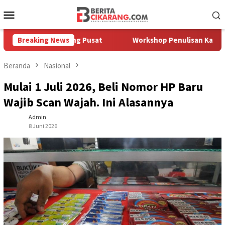
Loncat
Menu
ke
Mobile
konten
i Cikarang Pusat
Breaking News
Workshop Penulisan Karya Ilmiah, Pemu
Beranda
Nasional
Mulai 1 Juli 2026, Beli Nomor HP Baru
Wajib Scan Wajah. Ini Alasannya
Admin
8 Juni 2026