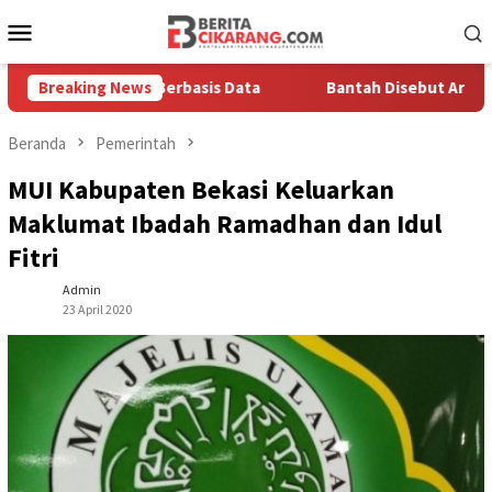
Loncat
Menu
ke
Mobile
konten
 Solusi Berbasis Data
Breaking News
Bantah Disebut Arogan, Kuasa Hu
Beranda
Pemerintah
MUI Kabupaten Bekasi Keluarkan
Maklumat Ibadah Ramadhan dan Idul
Fitri
Admin
23 April 2020