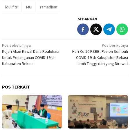
idul fitri
MUI
ramadhan
SEBARKAN
Navigasi
Pos sebelumnya
Pos berikutnya
Kejari Akan Kawal Dana Realokasi
Hari Ke 10 PSBB, Pasien Sembuh
pos
Untuk Penanganan COVID-19 di
COVID-19 di Kabupaten Bekasi
Kabupaten Bekasi
Lebih Tinggi dari yang Dirawat
POS TERKAIT