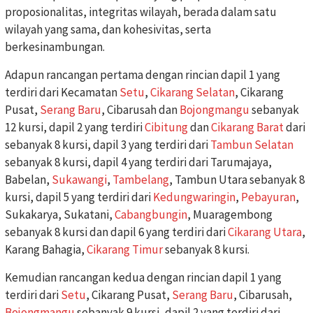
proposionalitas, integritas wilayah, berada dalam satu
wilayah yang sama, dan kohesivitas, serta
berkesinambungan.
Adapun rancangan pertama dengan rincian dapil 1 yang
terdiri dari Kecamatan
Setu
,
Cikarang Selatan
, Cikarang
Pusat,
Serang Baru
, Cibarusah dan
Bojongmangu
sebanyak
12 kursi, dapil 2 yang terdiri
Cibitung
dan
Cikarang Barat
dari
sebanyak 8 kursi, dapil 3 yang terdiri dari
Tambun Selatan
sebanyak 8 kursi, dapil 4 yang terdiri dari Tarumajaya,
Babelan,
Sukawangi
,
Tambelang
, Tambun Utara sebanyak 8
kursi, dapil 5 yang terdiri dari
Kedungwaringin
,
Pebayuran
,
Sukakarya, Sukatani,
Cabangbungin
, Muaragembong
sebanyak 8 kursi dan dapil 6 yang terdiri dari
Cikarang Utara
,
Karang Bahagia,
Cikarang Timur
sebanyak 8 kursi.
Kemudian rancangan kedua dengan rincian dapil 1 yang
terdiri dari
Setu
, Cikarang Pusat,
Serang Baru
, Cibarusah,
Bojongmangu
sebanyak 9 kursi, dapil 2 yang terdiri dari