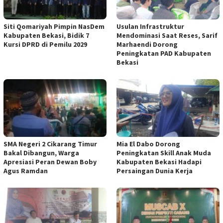
Siti Qomariyah Pimpin NasDem
Usulan Infrastruktur
Kabupaten Bekasi, Bidik 7
Mendominasi Saat Reses, Sarif
Kursi DPRD di Pemilu 2029
Marhaendi Dorong
Peningkatan PAD Kabupaten
Bekasi
SMA Negeri 2 Cikarang Timur
Mia El Dabo Dorong
Bakal Dibangun, Warga
Peningkatan Skill Anak Muda
Apresiasi Peran Dewan Boby
Kabupaten Bekasi Hadapi
Agus Ramdan
Persaingan Dunia Kerja