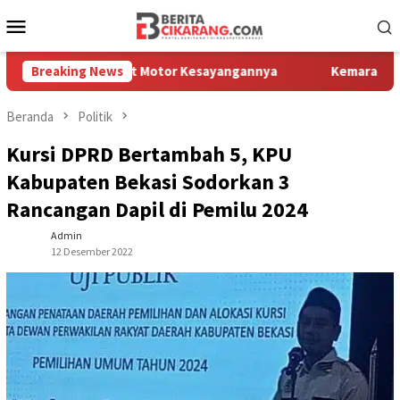
Loncat
Menu
ke
Mobile
konten
bali Melihat Motor Kesayangannya
Breaking News
Kemarau Kian Parah, 80 
Beranda
Politik
Kursi DPRD Bertambah 5, KPU
Kabupaten Bekasi Sodorkan 3
Rancangan Dapil di Pemilu 2024
Admin
12 Desember 2022