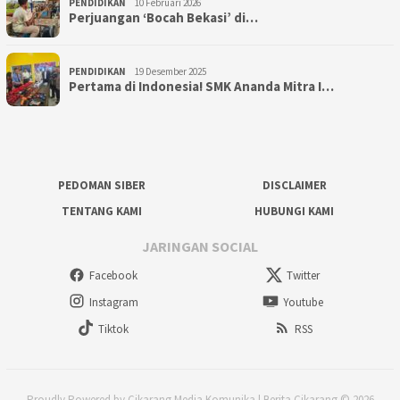
PENDIDIKAN
10 Februari 2026
Perjuangan ‘Bocah Bekasi’ di…
PENDIDIKAN
19 Desember 2025
Pertama di Indonesia! SMK Ananda Mitra I…
PEDOMAN SIBER
DISCLAIMER
TENTANG KAMI
HUBUNGI KAMI
JARINGAN SOCIAL
Facebook
Twitter
Instagram
Youtube
Tiktok
RSS
Proudly Powered by Cikarang Media Komunika | Berita Cikarang © 2026