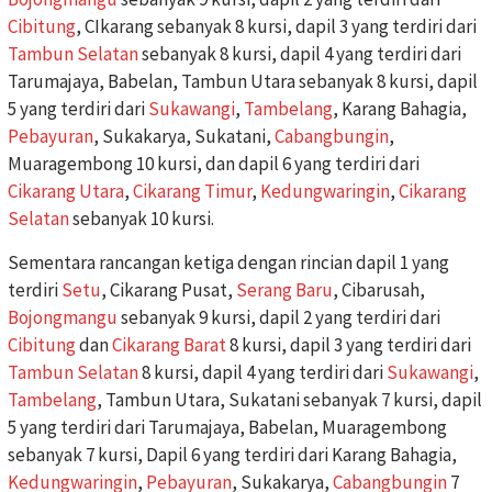
Cibitung
, CIkarang sebanyak 8 kursi, dapil 3 yang terdiri dari
Tambun Selatan
sebanyak 8 kursi, dapil 4 yang terdiri dari
Tarumajaya, Babelan, Tambun Utara sebanyak 8 kursi, dapil
5 yang terdiri dari
Sukawangi
,
Tambelang
, Karang Bahagia,
Pebayuran
, Sukakarya, Sukatani,
Cabangbungin
,
Muaragembong 10 kursi, dan dapil 6 yang terdiri dari
Cikarang Utara
,
Cikarang Timur
,
Kedungwaringin
,
Cikarang
Selatan
sebanyak 10 kursi.
Sementara rancangan ketiga dengan rincian dapil 1 yang
terdiri
Setu
, Cikarang Pusat,
Serang Baru
, Cibarusah,
Bojongmangu
sebanyak 9 kursi, dapil 2 yang terdiri dari
Cibitung
dan
Cikarang Barat
8 kursi, dapil 3 yang terdiri dari
Tambun Selatan
8 kursi, dapil 4 yang terdiri dari
Sukawangi
,
Tambelang
, Tambun Utara, Sukatani sebanyak 7 kursi, dapil
5 yang terdiri dari Tarumajaya, Babelan, Muaragembong
sebanyak 7 kursi, Dapil 6 yang terdiri dari Karang Bahagia,
Kedungwaringin
,
Pebayuran
, Sukakarya,
Cabangbungin
7