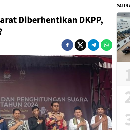
PALIN
rat ​​Diberhentikan DKPP,
?