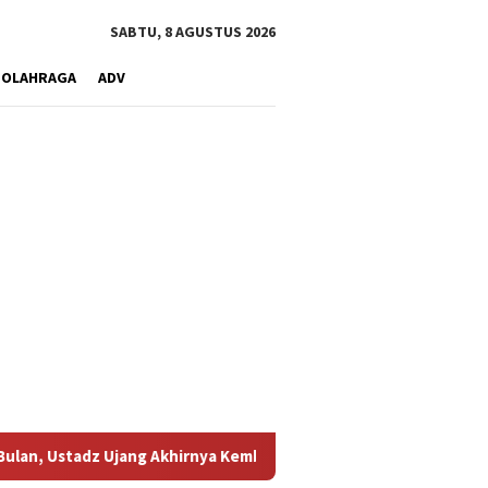
SABTU, 8 AGUSTUS 2026
OLAHRAGA
ADV
jang Akhirnya Kembali Melihat Motor Kesayangannya
Kemar