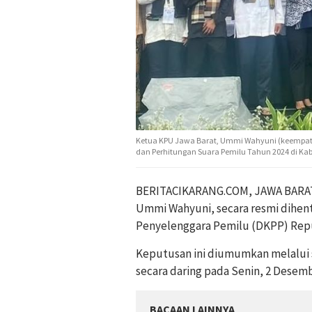
Ketua KPU Jawa Barat, Ummi Wahyuni (keempat 
dan Perhitungan Suara Pemilu Tahun 2024 di Kabu
BERITACIKARANG.COM, JAWA BARAT 
Ummi Wahyuni, secara resmi dihen
Penyelenggara Pemilu (DKPP) Repu
Keputusan ini diumumkan melalui s
secara daring pada Senin, 2 Desemb
BACAAN LAINNYA