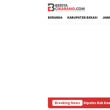
Loncat
ke
konten
BERANDA
KABUPATEN BEKASI
JAW
uru
Pasar Baru Cikarang Dipoles Bak Kawasan Braga, Sa
Breaking News