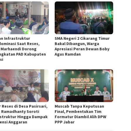
an Infrastruktur
SMA Negeri 2 Cikarang Timur
ominasi Saat Reses,
Bakal Dibangun, Warga
f Marhaendi Dorong
Apresiasi Peran Dewan Boby
ngkatan PAD Kabupaten
Agus Ramdan
si
 Reses di Desa Pasirsari,
Muscab Tanpa Keputusan
i Ramadhanty Soroti
Final, Pembentukan Tim
astruktur Hingga Dampak
Formatur Diambil Alih DPW
iensi Anggaran
PPP Jabar