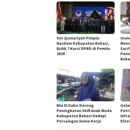
Siti Qomariyah Pimpin
Usul
NasDem Kabupaten Bekasi,
Mend
Bidik 7 Kursi DPRD di Pemilu
Sari
2029
Peni
Beka
Mia El Dabo Dorong
Gelar
Peningkatan Skill Anak Muda
Putr
Kabupaten Bekasi Hadapi
Infr
Persaingan Dunia Kerja
Efes