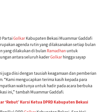
 Partai
Golkar
Kabupaten Bekasi Muammar Gaddafi
rupakan agenda rutin yang dilaksanakan setiap bulan
tin yang dilakukan di bulan
Ramadhan
untuk
ngan antara seluruh kader
Golkar
hingga sayap
ni juga diisi dengan tausiah keagamaan dan pemberian
im. “Kami mengucapkan terima kasih kepada para
patkan waktunya untuk hadir pada acara berbuka
asi ini,” tambah Muammar Gaddafi.
kar ‘Rebut’ Kursi Ketua DPRD Kabupaten Bekasi
Bapillu) DPD
Golkar
Kabupaten Bekasi, Son Haji,