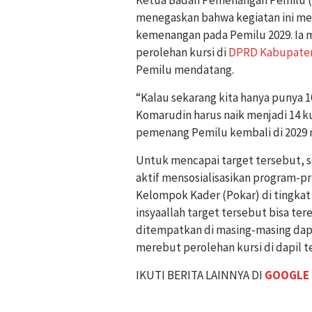
menegaskan bahwa kegiatan ini me
kemenangan pada Pemilu 2029. Ia 
perolehan kursi di
DPRD Kabupaten
Pemilu mendatang.
“Kalau sekarang kita hanya punya 10
Komarudin harus naik menjadi 14 kur
pemenang Pemilu kembali di 2029 na
Untuk mencapai target tersebut, s
aktif mensosialisasikan program-p
Kelompok Kader (Pokar) di tingka
insyaallah target tersebut bisa ter
ditempatkan di masing-masing dapi
merebut perolehan kursi di dapil t
IKUTI BERITA LAINNYA DI
GOOGLE