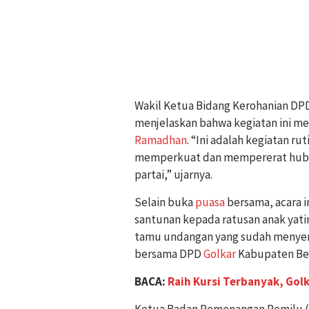
Wakil Ketua Bidang Kerohanian DPD
menjelaskan bahwa kegiatan ini me
Ramadhan
. “Ini adalah kegiatan ru
memperkuat dan mempererat hubu
partai,” ujarnya.
Selain buka
puasa
bersama, acara i
santunan kepada ratusan anak yat
tamu undangan yang sudah menyem
bersama DPD
Golkar
Kabupaten Bek
BACA:
Raih Kursi Terbanyak, Gol
Ketua Badan Pemenangan Pemilu (