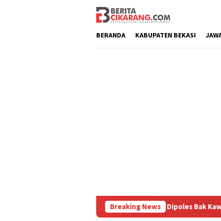
Loncat
ke
konten
BERANDA
KABUPATEN BEKASI
JAW
ru
Pasar Baru Cikarang Dipoles Bak Kawasan Braga, Sam
Breaking News