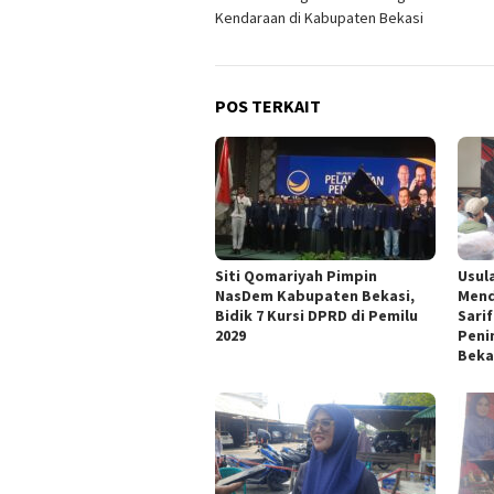
pos
Kendaraan di Kabupaten Bekasi
POS TERKAIT
Siti Qomariyah Pimpin
Usul
NasDem Kabupaten Bekasi,
Mend
Bidik 7 Kursi DPRD di Pemilu
Sari
2029
Peni
Beka