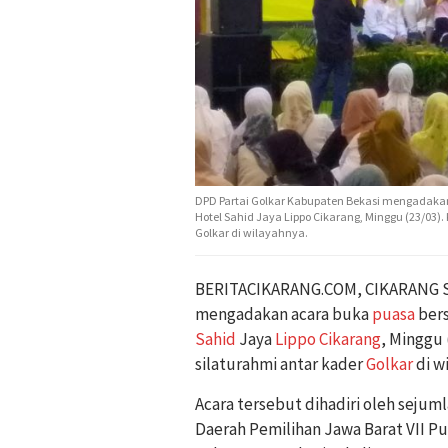
DPD Partai Golkar Kabupaten Bekasi mengadakan 
Hotel Sahid Jaya Lippo Cikarang, Minggu (23/03).
Golkar di wilayahnya.
BERITACIKARANG.COM, CIKARANG S
mengadakan acara buka
puasa
bers
Sahid
Jaya
Lippo Cikarang
, Minggu 
silaturahmi antar kader
Golkar
di w
Acara tersebut dihadiri oleh sejum
Daerah Pemilihan Jawa Barat VII P