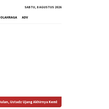
SABTU, 8 AGUSTUS 2026
OLAHRAGA
ADV
ng Akhirnya Kembali Melihat Motor Kesayangannya
Kemarau