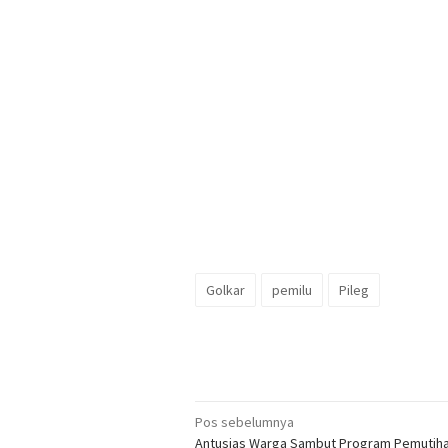
Golkar
pemilu
Pileg
Navigasi
Pos sebelumnya
Antusias Warga Sambut Program Pemutiha