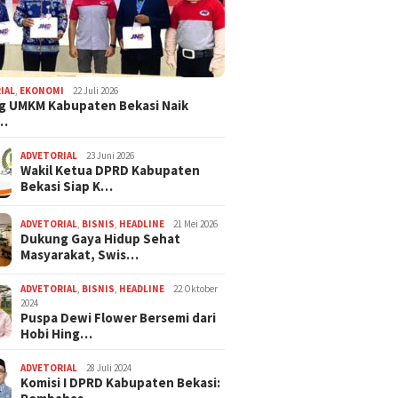
IAL
,
EKONOMI
22 Juli 2026
g UMKM Kabupaten Bekasi Naik
,…
ADVETORIAL
23 Juni 2026
Wakil Ketua DPRD Kabupaten
Bekasi Siap K…
ADVETORIAL
,
BISNIS
,
HEADLINE
21 Mei 2026
Dukung Gaya Hidup Sehat
Masyarakat, Swis…
ADVETORIAL
,
BISNIS
,
HEADLINE
22 Oktober
2024
Puspa Dewi Flower Bersemi dari
Hobi Hing…
ADVETORIAL
28 Juli 2024
Komisi I DPRD Kabupaten Bekasi: