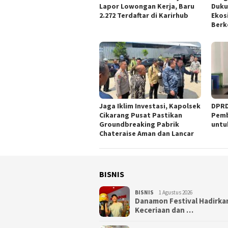
Lapor Lowongan Kerja, Baru
Duku
2.272 Terdaftar di Karirhub
Ekos
Berk
Jaga Iklim Investasi, Kapolsek
DPRD
Cikarang Pusat Pastikan
Pemb
Groundbreaking Pabrik
untu
Chateraise Aman dan Lancar
BISNIS
BISNIS
1 Agustus 2026
Danamon Festival Hadirka
Keceriaan dan …