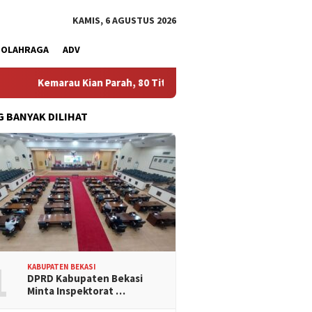
KAMIS, 6 AGUSTUS 2026
OLAHRAGA
ADV
rau Kian Parah, 80 Titik di Kabupaten Bekasi Alami Krisis Air Bers
G BANYAK DILIHAT
1
KABUPATEN BEKASI
DPRD Kabupaten Bekasi
Minta Inspektorat …