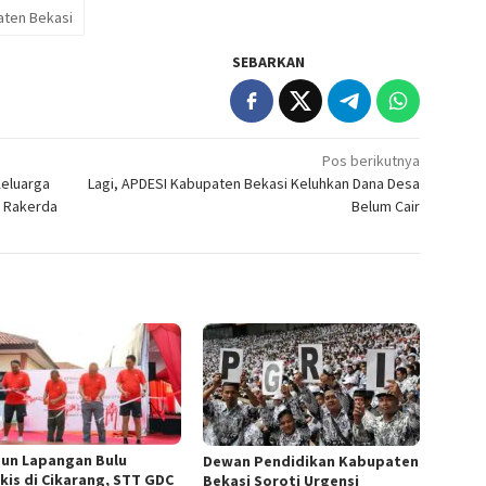
aten Bekasi
SEBARKAN
Pos berikutnya
eluarga
Lagi, APDESI Kabupaten Bekasi Keluhkan Dana Desa
r Rakerda
Belum Cair
un Lapangan Bulu
Dewan Pendidikan Kabupaten
kis di Cikarang, STT GDC
Bekasi Soroti Urgensi