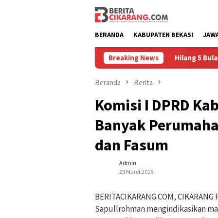
Loncat
ke
konten
BERANDA
KABUPATEN BEKASI
JAW
 Sukatani, Pelaku Masih Diburu
Breaking News
Hilang 5 Bulan, Ustadz U
Beranda
Berita
Komisi I DPRD Kab
Banyak Perumaha
dan Fasum
Admin
29 Maret 2016
BERITACIKARANG.COM, CIKARANG P
Sapullrohman mengindikasikan m