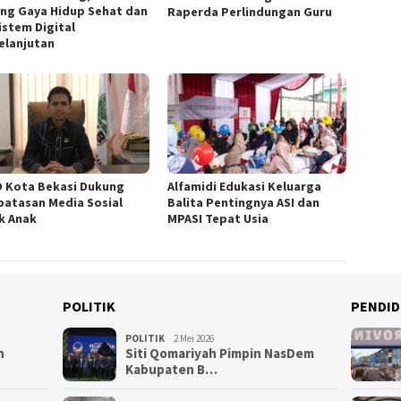
ng Gaya Hidup Sehat dan
Raperda Perlindungan Guru
istem Digital
elanjutan
 Kota Bekasi Dukung
Alfamidi Edukasi Keluarga
atasan Media Sosial
Balita Pentingnya ASI dan
k Anak
MPASI Tepat Usia
POLITIK
PENDID
POLITIK
2 Mei 2026
n
Siti Qomariyah Pimpin NasDem
Kabupaten B…