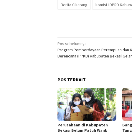
Berita Cikarang
komisi I DPRD Kabup
Navigasi
Pos sebelumnya
Program Pemberdayaan Perempuan dan K
pos
Berencana (PPKB) Kabupaten Bekasi Gela
POS TERKAIT
Perusahaan di Kabupaten
Bang
Bekasi Belum Patuh Wajib
Tang