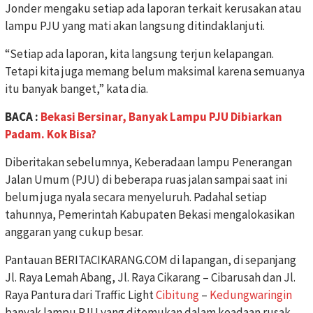
Jonder mengaku setiap ada laporan terkait kerusakan atau
lampu PJU yang mati akan langsung ditindaklanjuti.
“Setiap ada laporan, kita langsung terjun kelapangan.
Tetapi kita juga memang belum maksimal karena semuanya
itu banyak banget,” kata dia.
BACA :
Bekasi Bersinar, Banyak Lampu PJU Dibiarkan
Padam. Kok Bisa?
Diberitakan sebelumnya, Keberadaan lampu Penerangan
Jalan Umum (PJU) di beberapa ruas jalan sampai saat ini
belum juga nyala secara menyeluruh. Padahal setiap
tahunnya, Pemerintah Kabupaten Bekasi mengalokasikan
anggaran yang cukup besar.
Pantauan BERITACIKARANG.COM di lapangan, di sepanjang
Jl. Raya Lemah Abang, Jl. Raya Cikarang – Cibarusah dan Jl.
Raya Pantura dari Traffic Light
Cibitung
–
Kedungwaringin
banyak lampu PJU yang ditemukan dalam keadaan rusak