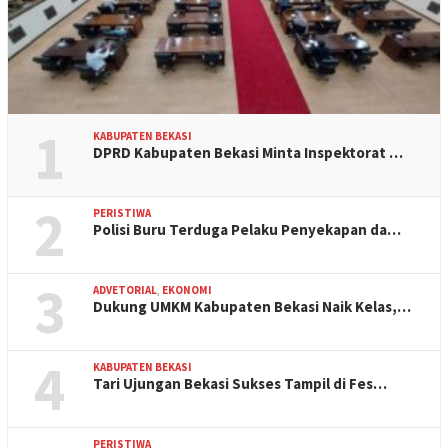
1
KABUPATEN BEKASI
DPRD Kabupaten Bekasi Minta Inspektorat …
2
PERISTIWA
Polisi Buru Terduga Pelaku Penyekapan da…
3
ADVETORIAL
,
EKONOMI
Dukung UMKM Kabupaten Bekasi Naik Kelas,…
4
KABUPATEN BEKASI
Tari Ujungan Bekasi Sukses Tampil di Fes…
PERISTIWA