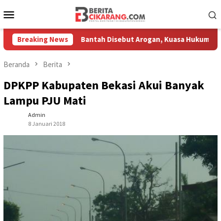
Loncat
Menu
ke
Mobile
konten
ta
Breaking News
Bantah Disebut Arogan, Kuasa Hukum Nyumarno Duga Ad
Beranda
Berita
DPKPP Kabupaten Bekasi Akui Banyak
Lampu PJU Mati
Admin
8 Januari 2018