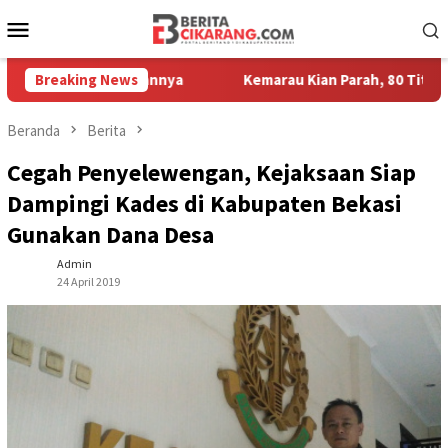
Loncat
Menu
ke
Mobile
konten
r Kesayangannya
Breaking News
Kemarau Kian Parah, 80 Titik di Kabupaten
Beranda
Berita
Cegah Penyelewengan, Kejaksaan Siap
Dampingi Kades di Kabupaten Bekasi
Gunakan Dana Desa
Admin
24 April 2019