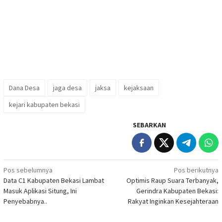
Dana Desa
jaga desa
jaksa
kejaksaan
kejari kabupaten bekasi
SEBARKAN
Navigasi
Pos sebelumnya
Pos berikutnya
Data C1 Kabupaten Bekasi Lambat
Optimis Raup Suara Terbanyak,
pos
Masuk Aplikasi Situng, Ini
Gerindra Kabupaten Bekasi:
Penyebabnya..
Rakyat Inginkan Kesejahteraan