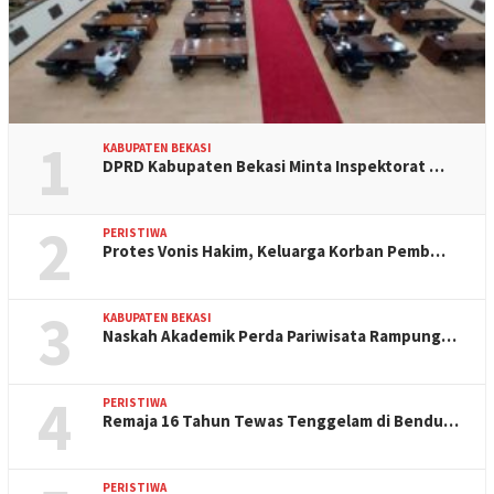
1
KABUPATEN BEKASI
DPRD Kabupaten Bekasi Minta Inspektorat …
2
PERISTIWA
Protes Vonis Hakim, Keluarga Korban Pemb…
3
KABUPATEN BEKASI
Naskah Akademik Perda Pariwisata Rampung…
4
PERISTIWA
Remaja 16 Tahun Tewas Tenggelam di Bendu…
PERISTIWA