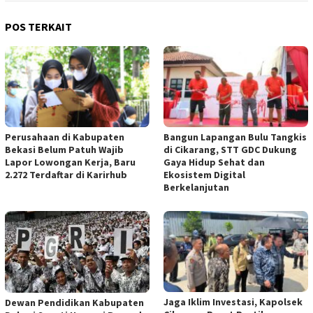
POS TERKAIT
Perusahaan di Kabupaten
Bangun Lapangan Bulu Tangkis
Bekasi Belum Patuh Wajib
di Cikarang, STT GDC Dukung
Lapor Lowongan Kerja, Baru
Gaya Hidup Sehat dan
2.272 Terdaftar di Karirhub
Ekosistem Digital
Berkelanjutan
Jaga Iklim Investasi, Kapolsek
Dewan Pendidikan Kabupaten