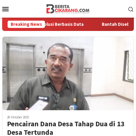
Loncat
Menu
ke
Mobile
konten
entingnya Solusi Berbasis Data
Breaking News
Bantah Disebut Arogan, 
28 Oktober 2025
Pencairan Dana Desa Tahap Dua di 13
Desa Tertunda