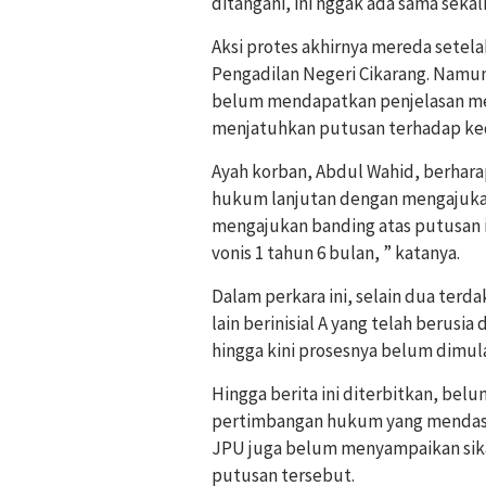
ditangani, ini nggak ada sama sekali
Aksi protes akhirnya mereda setela
Pengadilan Negeri Cikarang. Nam
belum mendapatkan penjelasan me
menjatuhkan putusan terhadap ke
Ayah korban, Abdul Wahid, berha
hukum lanjutan dengan mengajuk
mengajukan banding atas putusan i
vonis 1 tahun 6 bulan, ” katanya.
Dalam perkara ini, selain dua terd
lain berinisial A yang telah berusi
hingga kini prosesnya belum dimula
Hingga berita ini diterbitkan, bel
pertimbangan hukum yang mendasar
JPU juga belum menyampaikan sik
putusan tersebut.