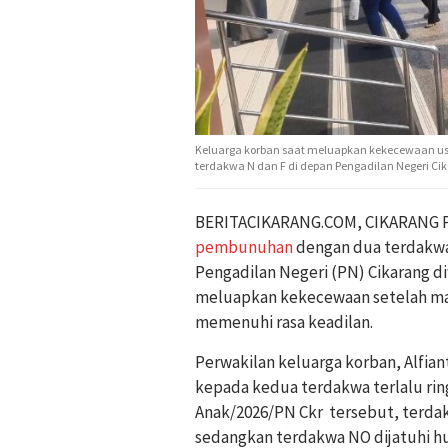
Keluarga korban saat meluapkan kekecewaan usa
terdakwa N dan F di depan Pengadilan Negeri Cika
BERITACIKARANG.COM, CIKARANG P
pembunuhan
dengan dua terdakwa
Pengadilan Negeri (PN) Cikarang di
meluapkan kekecewaan setelah maj
memenuhi rasa keadilan.
Perwakilan keluarga korban, Alfia
kepada kedua terdakwa terlalu rin
Anak/2026/PN Ckr tersebut, terdakw
sedangkan terdakwa NO dijatuhi hu