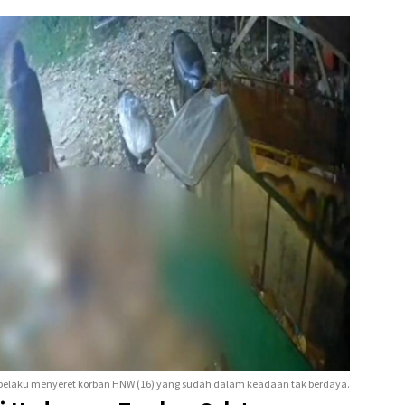
 pelaku menyeret korban HNW (16) yang sudah dalam keadaan tak berdaya.