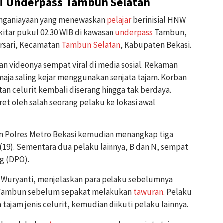
di Underpass Tambun Selatan
penganiayaan yang menewaskan
pelajar
berinisial HNW
ekitar pukul 02.30 WIB di kawasan
underpass
Tambun,
arsari, Kecamatan
Tambun Selatan
, Kabupaten Bekasi.
n videonya sempat viral di media sosial. Rekaman
ja saling kejar menggunakan senjata tajam. Korban
tan celurit kembali diserang hingga tak berdaya.
ret oleh salah seorang pelaku ke lokasi awal
m Polres Metro Bekasi kemudian menangkap tiga
A (19). Sementara dua pelaku lainnya, B dan N, sempat
g (DPO).
 Wuryanti, menjelaskan para pelaku sebelumnya
ambun sebelum sepakat melakukan
tawuran
. Pelaku
tajam jenis celurit, kemudian diikuti pelaku lainnya.