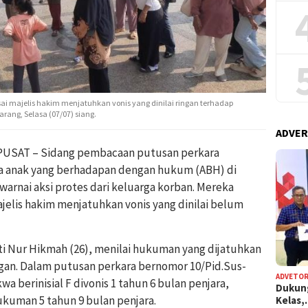
i majelis hakim menjatuhkan vonis yang dinilai ringan terhadap
rang, Selasa (07/07) siang.
ADVER
USAT – Sidang pembacaan putusan perkara
 anak yang berhadapan dengan hukum (ABH) di
warnai aksi protes dari keluarga korban. Mereka
elis hakim menjatuhkan vonis yang dinilai belum
nti Nur Hikmah (26), menilai hukuman yang dijatuhkan
gan. Dalam putusan perkara bernomor 10/Pid.Sus-
ADVETOR
a berinisial F divonis 1 tahun 6 bulan penjara,
Dukun
kuman 5 tahun 9 bulan penjara.
Kelas