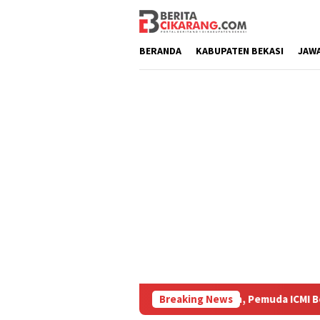
Loncat
ke
konten
BERANDA
KABUPATEN BEKASI
JAW
hop Penulisan Karya Ilmiah, Pemuda ICMI Bekasi Tekankan Penti
Breaking News