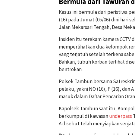
Bermula dari Tawuran 
Kasus ini bermula dari peristiwa 
(16) pada Jumat (05/06) dini hari s
Jalan Mekarsari Tengah, Desa Mek
Insiden itu terekam kamera CCTV da
memperlihatkan dua kelompok rema
yang terjatuh setelah terkena sabe
Bahkan, tubuh korban terlihat dise
bentrokan.
Polsek Tambun bersama Satreskri
pelaku, yakni NO (16), F (16), dan 
masuk dalam Daftar Pencarian Oran
Kapolsek Tambun saat itu, Kompol
berkumpul di kawasan
underpass
T
A disebut telah menyiapkan senjata 