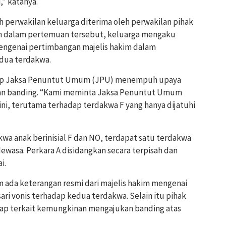
,” katanya.
h perwakilan keluarga diterima oleh perwakilan pihak
un dalam pertemuan tersebut, keluarga mengaku
ngenai pertimbangan majelis hakim dalam
dua terdakwa.
rap Jaksa Penuntut Umum (JPU) menempuh upaya
an banding. “Kami meminta Jaksa Penuntut Umum
ni, terutama terhadap terdakwa F yang hanya dijatuhi
akwa anak berinisial F dan NO, terdapat satu terdakwa
a dewasa. Perkara A disidangkan secara terpisah dan
i.
um ada keterangan resmi dari majelis hakim mengenai
i vonis terhadap kedua terdakwa. Selain itu pihak
ap terkait kemungkinan mengajukan banding atas