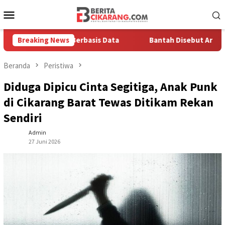
Loncat
Menu
ke
Mobile
konten
a Solusi Berbasis Data
Breaking News
Bantah Disebut Arogan, Kuasa H
Beranda
Peristiwa
Diduga Dipicu Cinta Segitiga, Anak Punk
di Cikarang Barat Tewas Ditikam Rekan
Sendiri
Admin
27 Juni 2026