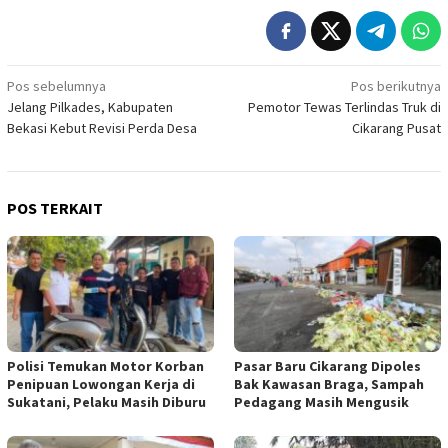
Navigasi
Pos sebelumnya
Pos berikutnya
Jelang Pilkades, Kabupaten
Pemotor Tewas Terlindas Truk di
pos
Bekasi Kebut Revisi Perda Desa
Cikarang Pusat
POS TERKAIT
Polisi Temukan Motor Korban
Pasar Baru Cikarang Dipoles
Penipuan Lowongan Kerja di
Bak Kawasan Braga, Sampah
Sukatani, Pelaku Masih Diburu
Pedagang Masih Mengusik