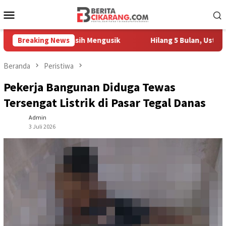
Loncat
Menu
ke
Mobile
konten
Pedagang Masih Mengusik
Breaking News
Hilang 5 Bulan, Ustadz Ujang A
Beranda
Peristiwa
Pekerja Bangunan Diduga Tewas
Tersengat Listrik di Pasar Tegal Danas
Admin
3 Juli 2026