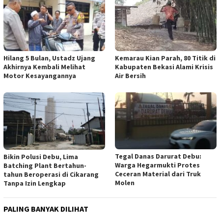
Hilang 5 Bulan, Ustadz Ujang
Kemarau Kian Parah, 80 Titik di
Akhirnya Kembali Melihat
Kabupaten Bekasi Alami Krisis
Motor Kesayangannya
Air Bersih
Tegal Danas Darurat Debu:
Bikin Polusi Debu, Lima
Warga Hegarmukti Protes
Batching Plant Bertahun-
Ceceran Material dari Truk
tahun Beroperasi di Cikarang
Molen
Tanpa Izin Lengkap
PALING BANYAK DILIHAT