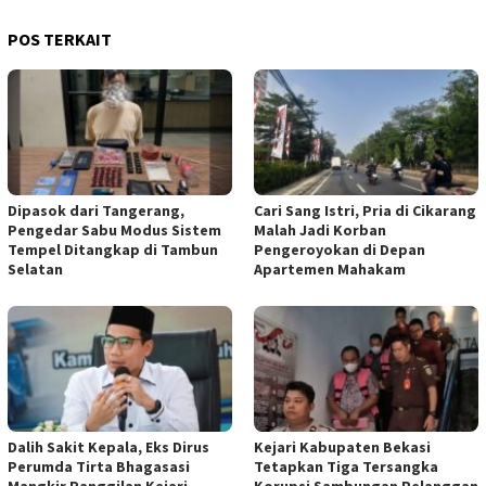
POS TERKAIT
Dipasok dari Tangerang,
Cari Sang Istri, Pria di Cikarang
Pengedar Sabu Modus Sistem
Malah Jadi Korban
Tempel Ditangkap di Tambun
Pengeroyokan di Depan
Selatan
Apartemen Mahakam
Dalih Sakit Kepala, Eks Dirus
Kejari Kabupaten Bekasi
Perumda Tirta Bhagasasi
Tetapkan Tiga Tersangka
Mangkir Panggilan Kejari
Korupsi Sambungan Pelanggan