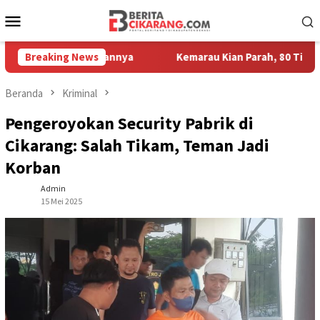
Loncat
Menu
ke
Mobile
konten
r Kesayangannya
Breaking News
Kemarau Kian Parah, 80 Titik di Kabupaten
Beranda
Kriminal
Pengeroyokan Security Pabrik di
Cikarang: Salah Tikam, Teman Jadi
Korban
Admin
15 Mei 2025