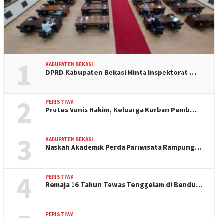
1
KABUPATEN BEKASI
DPRD Kabupaten Bekasi Minta Inspektorat …
2
PERISTIWA
Protes Vonis Hakim, Keluarga Korban Pemb…
3
KABUPATEN BEKASI
Naskah Akademik Perda Pariwisata Rampung…
4
PERISTIWA
Remaja 16 Tahun Tewas Tenggelam di Bendu…
PERISTIWA