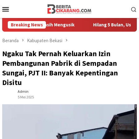
Loncat
Menu
ke
Mobile
konten
edagang Masih Mengusik
Breaking News
Hilang 5 Bulan, Ustadz Ujang Ak
Beranda
Kabupaten Bekasi
Ngaku Tak Pernah Keluarkan Izin
Pembangunan Pabrik di Sempadan
Sungai, PJT II: Banyak Kepentingan
Disitu
Admin
5 Mei 2025