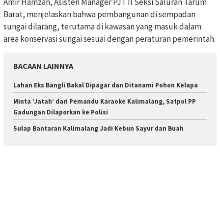
Amir Hamzah, Asisten Manager PJT II Seksi Saluran Tarum
Barat, menjelaskan bahwa pembangunan di sempadan
sungai dilarang, terutama di kawasan yang masuk dalam
area konservasi sungai sesuai dengan peraturan pemerintah.
BACAAN LAINNYA
Lahan Eks Bangli Bakal Dipagar dan Ditanami Pohon Kelapa
Minta ‘Jatah’ dari Pemandu Karaoke Kalimalang, Satpol PP
Gadungan Dilaporkan ke Polisi
Sulap Bantaran Kalimalang Jadi Kebun Sayur dan Buah