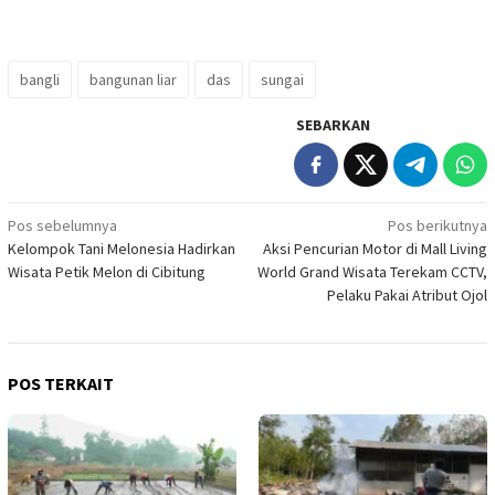
bangli
bangunan liar
das
sungai
SEBARKAN
Navigasi
Pos sebelumnya
Pos berikutnya
Kelompok Tani Melonesia Hadirkan
Aksi Pencurian Motor di Mall Living
pos
Wisata Petik Melon di Cibitung
World Grand Wisata Terekam CCTV,
Pelaku Pakai Atribut Ojol
POS TERKAIT