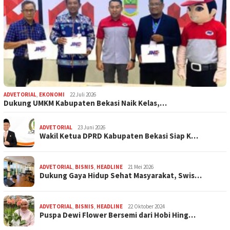
ADVETORIAL
,
EKONOMI
22 Juli 2026
Dukung UMKM Kabupaten Bekasi Naik Kelas,…
ADVETORIAL
23 Juni 2026
Wakil Ketua DPRD Kabupaten Bekasi Siap K…
ADVETORIAL
,
BISNIS
,
HEADLINE
21 Mei 2026
Dukung Gaya Hidup Sehat Masyarakat, Swis…
ADVETORIAL
,
BISNIS
,
HEADLINE
22 Oktober 2024
Puspa Dewi Flower Bersemi dari Hobi Hing…