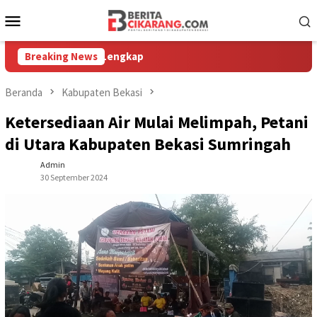
Loncat
Menu
ke
Mobile
konten
 Tanpa Izin Lengkap
Breaking News
Beranda
Kabupaten Bekasi
Ketersediaan Air Mulai Melimpah, Petani
di Utara Kabupaten Bekasi Sumringah
Admin
30 September 2024