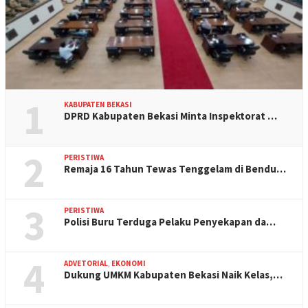
1
KABUPATEN BEKASI
DPRD Kabupaten Bekasi Minta Inspektorat …
2
PERISTIWA
Remaja 16 Tahun Tewas Tenggelam di Bendu…
3
PERISTIWA
Polisi Buru Terduga Pelaku Penyekapan da…
4
ADVETORIAL
,
EKONOMI
Dukung UMKM Kabupaten Bekasi Naik Kelas,…