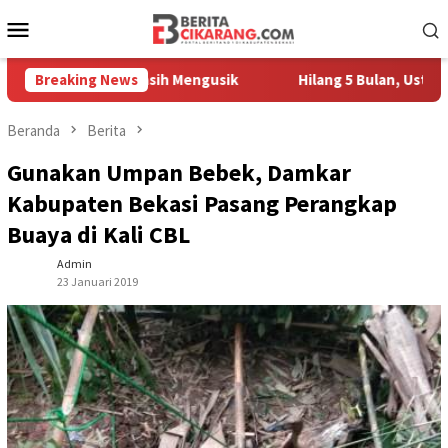
Loncat
Menu
ke
Mobile
konten
edagang Masih Mengusik
Breaking News
Hilang 5 Bulan, Ustadz Ujang Ak
Beranda
Berita
Gunakan Umpan Bebek, Damkar
Kabupaten Bekasi Pasang Perangkap
Buaya di Kali CBL
Admin
23 Januari 2019