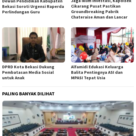
Jaga Iklim Investasi, Kapolsek
Dewan Pendidikan Kabupaten
Cikarang Pusat Pastikan
Bekasi Soroti Urgensi Raperda
Groundbreaking Pabrik
Perlindungan Guru
Chateraise Aman dan Lancar
DPRD Kota Bekasi Dukung
Alfamidi Edukasi Keluarga
Pembatasan Media Sosial
Balita Pentingnya ASI dan
untuk Anak
MPASI Tepat Usia
PALING BANYAK DILIHAT