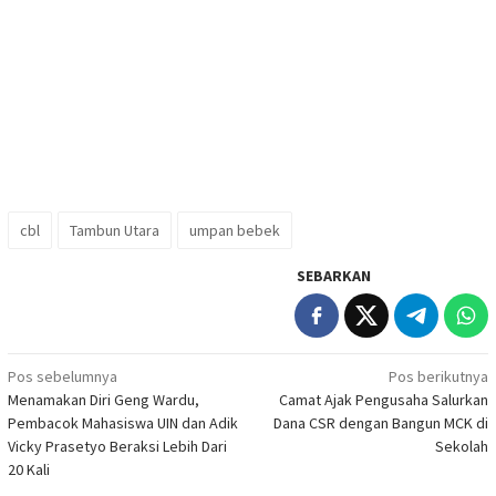
cbl
Tambun Utara
umpan bebek
SEBARKAN
Navigasi
Pos sebelumnya
Pos berikutnya
Menamakan Diri Geng Wardu,
Camat Ajak Pengusaha Salurkan
pos
Pembacok Mahasiswa UIN dan Adik
Dana CSR dengan Bangun MCK di
Vicky Prasetyo Beraksi Lebih Dari
Sekolah
20 Kali