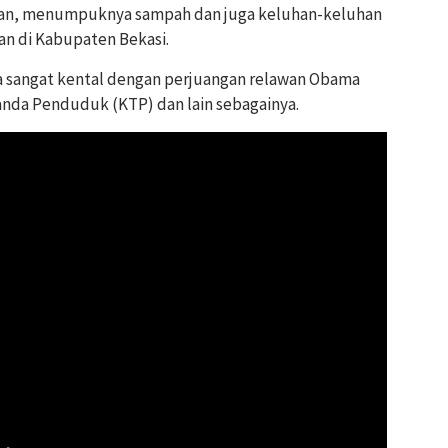
inan, menumpuknya sampah dan juga keluhan-keluhan
an di Kabupaten Bekasi.
juga sangat kental dengan perjuangan relawan Obama
nda Penduduk (KTP) dan lain sebagainya.