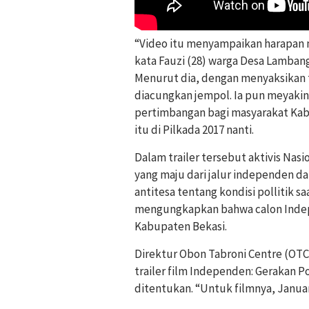
“Video itu menyampaikan harapan
kata Fauzi (28) warga Desa Lamban
Menurut dia, dengan menyaksikan tr
diacungkan jempol. Ia pun meyakin
pertimbangan bagi masyarakat Kab
itu di Pilkada 2017 nanti.
Dalam trailer tersebut aktivis Nas
yang maju dari jalur independen d
antitesa tentang kondisi pollitik s
mengungkapkan bahwa calon Indepe
Kabupaten Bekasi.
Direktur Obon Tabroni Centre (O
trailer film Independen: Gerakan P
ditentukan. “Untuk filmnya, Januar