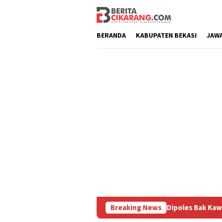
Loncat
ke
konten
BERANDA
KABUPATEN BEKASI
JAW
uru
Pasar Baru Cikarang Dipoles Bak Kawasan Braga, Sa
Breaking News