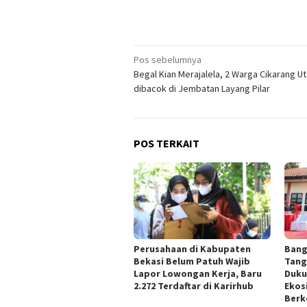
Navigasi
Pos sebelumnya
Begal Kian Merajalela, 2 Warga Cikarang Ut
pos
dibacok di Jembatan Layang Pilar
POS TERKAIT
Perusahaan di Kabupaten
Bang
Bekasi Belum Patuh Wajib
Tang
Lapor Lowongan Kerja, Baru
Duku
2.272 Terdaftar di Karirhub
Ekos
Berk