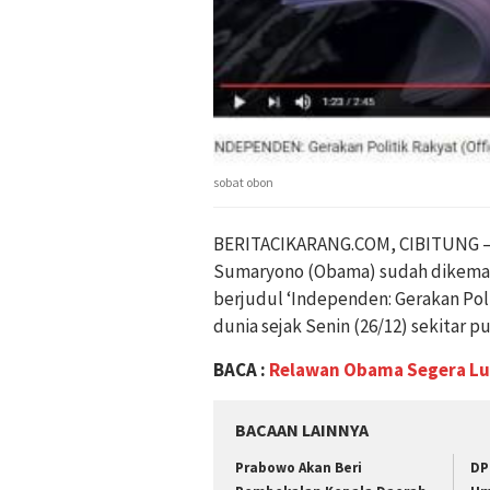
sobat obon
BERITACIKARANG.COM, CIBITUNG – 
Sumaryono (Obama) sudah dikemas d
berjudul ‘Independen: Gerakan Poli
dunia sejak Senin (26/12) sekitar pu
BACA :
Relawan Obama Segera Lu
BACAAN LAINNYA
Prabowo Akan Beri
DP