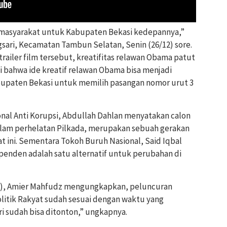
 masyarakat untuk Kabupaten Bekasi kedepannya,”
gsari, Kecamatan
Tambun Selatan
, Senin (26/12) sore.
ailer film tersebut, kreatifitas relawan Obama patut
i bahwa ide kreatif relawan Obama bisa menjadi
upaten Bekasi untuk memilih pasangan nomor urut 3
ional Anti Korupsi, Abdullah Dahlan menyatakan calon
alam perhelatan Pilkada, merupakan sebuah gerakan
aat ini. Sementara Tokoh Buruh Nasional, Said Iqbal
nden adalah satu alternatif untuk perubahan di
TC), Amier Mahfudz mengungkapkan, peluncuran
olitik Rakyat sudah sesuai dengan waktu yang
i sudah bisa ditonton,” ungkapnya.