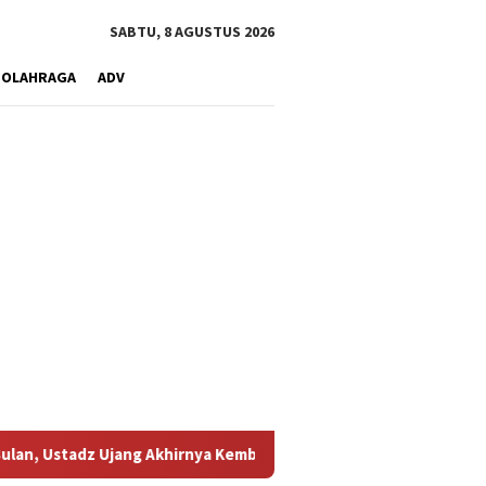
SABTU, 8 AGUSTUS 2026
OLAHRAGA
ADV
ang Akhirnya Kembali Melihat Motor Kesayangannya
Kemara