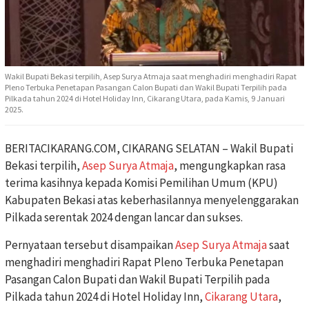
Wakil Bupati Bekasi terpilih, Asep Surya Atmaja saat menghadiri menghadiri Rapat
Pleno Terbuka Penetapan Pasangan Calon Bupati dan Wakil Bupati Terpilih pada
Pilkada tahun 2024 di Hotel Holiday Inn, Cikarang Utara, pada Kamis, 9 Januari
2025.
BERITACIKARANG.COM, CIKARANG SELATAN – Wakil Bupati
Bekasi terpilih,
Asep Surya Atmaja
, mengungkapkan rasa
terima kasihnya kepada Komisi Pemilihan Umum (KPU)
Kabupaten Bekasi atas keberhasilannya menyelenggarakan
Pilkada serentak 2024 dengan lancar dan sukses.
Pernyataan tersebut disampaikan
Asep Surya Atmaja
saat
menghadiri menghadiri Rapat Pleno Terbuka Penetapan
Pasangan Calon Bupati dan Wakil Bupati Terpilih pada
Pilkada tahun 2024 di Hotel Holiday Inn,
Cikarang Utara
,