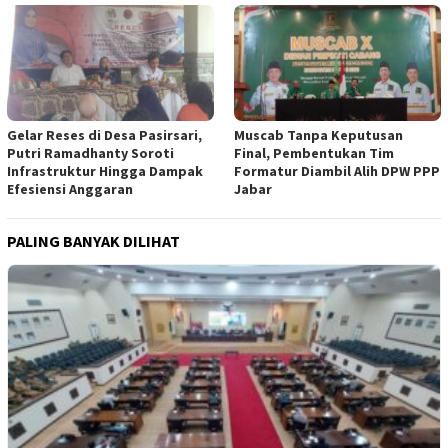
Gelar Reses di Desa Pasirsari,
Muscab Tanpa Keputusan
Putri Ramadhanty Soroti
Final, Pembentukan Tim
Infrastruktur Hingga Dampak
Formatur Diambil Alih DPW PPP
Efesiensi Anggaran
Jabar
PALING BANYAK DILIHAT