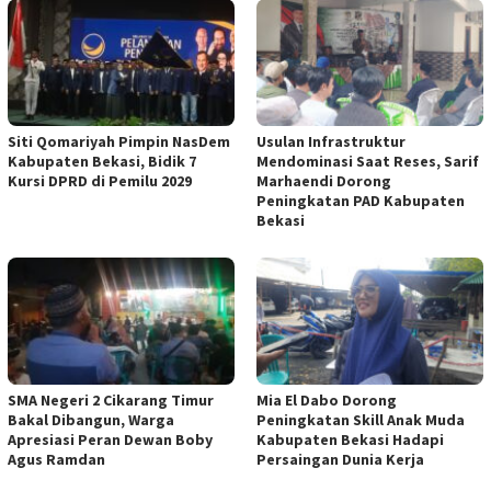
Siti Qomariyah Pimpin NasDem
Usulan Infrastruktur
Kabupaten Bekasi, Bidik 7
Mendominasi Saat Reses, Sarif
Kursi DPRD di Pemilu 2029
Marhaendi Dorong
Peningkatan PAD Kabupaten
Bekasi
SMA Negeri 2 Cikarang Timur
Mia El Dabo Dorong
Bakal Dibangun, Warga
Peningkatan Skill Anak Muda
Apresiasi Peran Dewan Boby
Kabupaten Bekasi Hadapi
Agus Ramdan
Persaingan Dunia Kerja