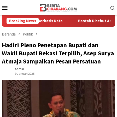
Loncat
Menu
ke
Mobile
konten
a Solusi Berbasis Data
Breaking News
Bantah Disebut Arogan, Kuasa H
Beranda
Politik
Hadiri Pleno Penetapan Bupati dan
Wakil Bupati Bekasi Terpilih, Asep Surya
Atmaja Sampaikan Pesan Persatuan
Admin
9 Januari 2025