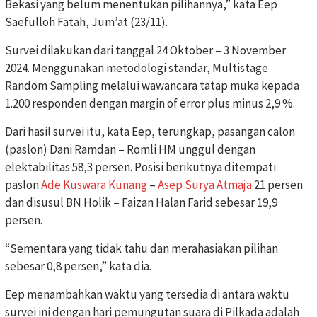
Bekasi yang belum menentukan pilihannya,” kata Eep
Saefulloh Fatah, Jum’at (23/11).
Survei dilakukan dari tanggal 24 Oktober – 3 November
2024. Menggunakan metodologi standar, Multistage
Random Sampling melalui wawancara tatap muka kepada
1.200 responden dengan margin of error plus minus 2,9 %.
Dari hasil survei itu, kata Eep, terungkap, pasangan calon
(paslon) Dani Ramdan – Romli HM unggul dengan
elektabilitas 58,3 persen. Posisi berikutnya ditempati
paslon
Ade Kuswara Kunang
–
Asep Surya Atmaja
21 persen
dan disusul BN Holik – Faizan Halan Farid sebesar 19,9
persen.
“Sementara yang tidak tahu dan merahasiakan pilihan
sebesar 0,8 persen,” kata dia.
Eep menambahkan waktu yang tersedia di antara waktu
survei ini dengan hari pemungutan suara di Pilkada adalah