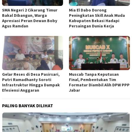
SMA Negeri 2 Cikarang Timur
Mia El Dabo Dorong
Bakal Dibangun, Warga
Peningkatan Skill Anak Muda
Apresiasi Peran Dewan Boby
Kabupaten Bekasi Hadapi
Agus Ramdan
Persaingan Dunia Kerja
Gelar Reses di Desa Pasirsari,
Muscab Tanpa Keputusan
Putri Ramadhanty Soroti
Final, Pembentukan Tim
Infrastruktur Hingga Dampak
Formatur Diambil Alih DPW PPP
Efesiensi Anggaran
Jabar
PALING BANYAK DILIHAT