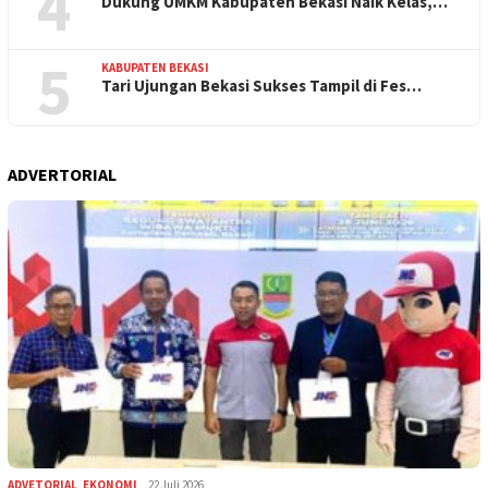
4
Dukung UMKM Kabupaten Bekasi Naik Kelas,…
5
KABUPATEN BEKASI
Tari Ujungan Bekasi Sukses Tampil di Fes…
ADVERTORIAL
ADVETORIAL
,
EKONOMI
22 Juli 2026