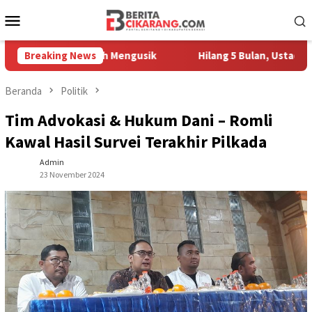
Loncat
Menu
ke
Mobile
konten
agang Masih Mengusik
Breaking News
Hilang 5 Bulan, Ustadz Ujang Akhi
Beranda
Politik
Tim Advokasi & Hukum Dani – Romli
Kawal Hasil Survei Terakhir Pilkada
Admin
23 November 2024