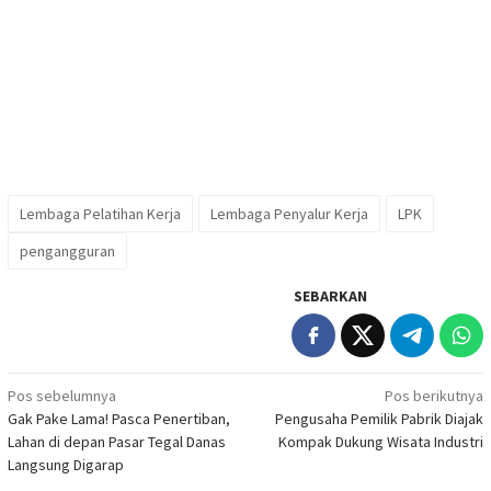
Lembaga Pelatihan Kerja
Lembaga Penyalur Kerja
LPK
pengangguran
SEBARKAN
Navigasi
Pos sebelumnya
Pos berikutnya
Gak Pake Lama! Pasca Penertiban,
Pengusaha Pemilik Pabrik Diajak
pos
Lahan di depan Pasar Tegal Danas
Kompak Dukung Wisata Industri
Langsung Digarap