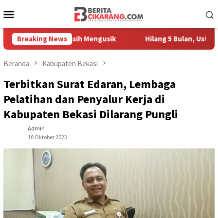
Loncat
Menu
ke
Mobile
konten
Pedagang Masih Mengusik
Breaking News
Hilang 5 Bulan, Ustadz Ujang A
Beranda
Kabupaten Bekasi
Terbitkan Surat Edaran, Lembaga
Pelatihan dan Penyalur Kerja di
Kabupaten Bekasi Dilarang Pungli
Admin
10 Oktober 2023