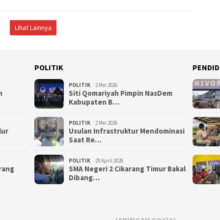
Lihat Lainnya
POLITIK
PENDID
POLITIK
2 Mei 2026
n
Siti Qomariyah Pimpin NasDem
Kabupaten B…
POLITIK
2 Mei 2026
lur
Usulan Infrastruktur Mendominasi
Saat Re…
POLITIK
29 April 2026
arang
SMA Negeri 2 Cikarang Timur Bakal
Dibang…
JARINGAN SOCIAL