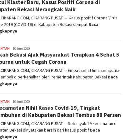
ul Klaster Baru, Kasus Positif Corona di
paten Bekasi Merangkak Naik
ACIKARANG.COM, CIKARANG PUSAT – Kasus positif Corona Virus
se 2019 (COVID-19) di Kabupaten Bekasi sempat
Baca
ngkapnya
INTAH
admin
10 Juni 2020
ab Bekasi Ajak Masyarakat Terapkan 4 Sehat 5
urna untuk Cegah Corona
ACIKARANG.COM, CIKARANG PUSAT – Empat sehat lima sempurna
kembali diperkenalkan oleh Pemerintah Kabupaten Bekasi
Baca
ngkapnya
INTAH
admin
10 Juni 2020
ecamatan Nihil Kasus Covid-19, Tingkat
mbuhan di Kabupaten Bekasi Tembus 80 Persen
ACIKARANG.COM, CIKARANG PUSAT – Sebanyak 19 kecamatan di
ten Bekasi dinyatakan bersih dari kasus positif
Baca
ngkapnya