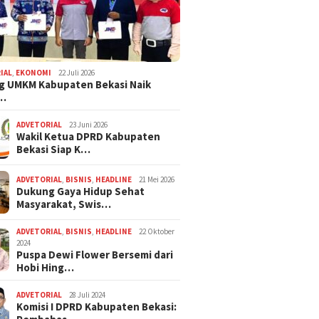
IAL
,
EKONOMI
22 Juli 2026
g UMKM Kabupaten Bekasi Naik
,…
ADVETORIAL
23 Juni 2026
Wakil Ketua DPRD Kabupaten
Bekasi Siap K…
ADVETORIAL
,
BISNIS
,
HEADLINE
21 Mei 2026
Dukung Gaya Hidup Sehat
Masyarakat, Swis…
ADVETORIAL
,
BISNIS
,
HEADLINE
22 Oktober
2024
Puspa Dewi Flower Bersemi dari
Hobi Hing…
ADVETORIAL
28 Juli 2024
Komisi I DPRD Kabupaten Bekasi: