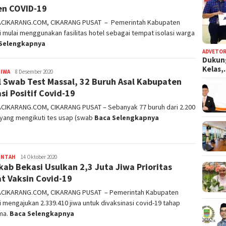
en COVID-19
ACIKARANG.COM, CIKARANG PUSAT – Pemerintah Kabupaten
 mulai menggunakan fasilitas hotel sebagai tempat isolasi warga
Selengkapnya
ADVETOR
Dukun
Kelas
TIWA
admin
8 Desember 2020
l Swab Test Massal, 32 Buruh Asal Kabupaten
si Positif Covid-19
ACIKARANG.COM, CIKARANG PUSAT – Sebanyak 77 buruh dari 2.200
 yang mengikuti tes usap (swab
Baca Selengkapnya
INTAH
admin
14 Oktober 2020
ab Bekasi Usulkan 2,3 Juta Jiwa Prioritas
t Vaksin Covid-19
ACIKARANG.COM, CIKARANG PUSAT – Pemerintah Kabupaten
 mengajukan 2.339.410 jiwa untuk divaksinasi covid-19 tahap
ma.
Baca Selengkapnya