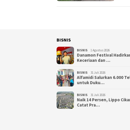
BISNIS
BISNIS
1 Agustus 2026
Danamon Festival Hadirka
Keceriaan dan …
BISNIS
31 Juli 2026
Alfamidi Salurkan 6.000 Te
untuk Duku…
BISNIS
31 Juli 2026
Naik 14 Persen, Lippo Cik
Catat Pra…