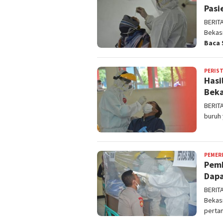
Pasi
BERIT
Bekasi
Baca 
PERIS
Hasi
Beka
BERIT
buruh
PEMER
Pemk
Dapa
BERIT
Bekasi
perta