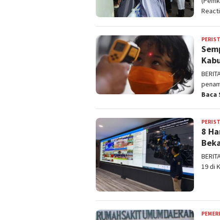
(Pemk
React
PERIS
Semp
Kabu
BERIT
penamb
Baca 
PERIS
8 Ha
Beka
BERIT
19 di 
PEMER