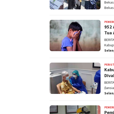
Bekas
Bekas
PEMER
952 
Tua 
BERIT
Kabupa
Sele
PERIS
Kabu
Diva
BERIT
(lansi
Sele
PEMER
Pemk