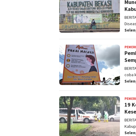
Munc
Kabu
BERIT
Disea
Sele
PEMER
Pemk
Semp
BERIT
coba 
Sele
PEMER
19 K
Kese
BERIT
Kabupa
Sele