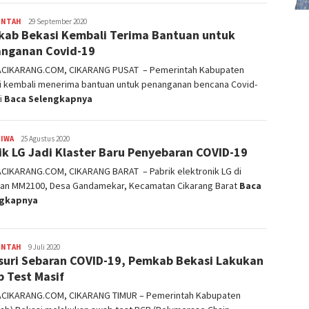
INTAH
admin
29 September 2020
ab Bekasi Kembali Terima Bantuan untuk
nganan Covid-19
ACIKARANG.COM, CIKARANG PUSAT – Pemerintah Kabupaten
i kembali menerima bantuan untuk penanganan bencana Covid-
li
Baca Selengkapnya
TIWA
admin
25 Agustus 2020
ik LG Jadi Klaster Baru Penyebaran COVID-19
ACIKARANG.COM, CIKARANG BARAT – Pabrik elektronik LG di
an MM2100, Desa Gandamekar, Kecamatan Cikarang Barat
Baca
ngkapnya
INTAH
admin
9 Juli 2020
suri Sebaran COVID-19, Pemkab Bekasi Lakukan
 Test Masif
ACIKARANG.COM, CIKARANG TIMUR – Pemerintah Kabupaten