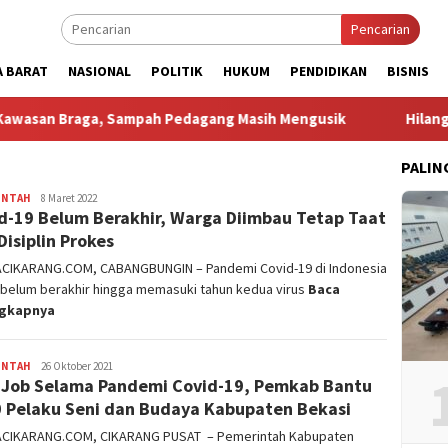
Pencarian
A BARAT
NASIONAL
POLITIK
HUKUM
PENDIDIKAN
BISNIS
raga, Sampah Pedagang Masih Mengusik
Hilang 5 Bulan, 
PALIN
INTAH
admin
8 Maret 2022
d-19 Belum Berakhir, Warga Diimbau Tetap Taat
Disiplin Prokes
ACIKARANG.COM, CABANGBUNGIN – Pandemi Covid-19 di Indonesia
 belum berakhir hingga memasuki tahun kedua virus
Baca
ngkapnya
INTAH
admin
26 Oktober 2021
 Job Selama Pandemi Covid-19, Pemkab Bantu
 Pelaku Seni dan Budaya Kabupaten Bekasi
ACIKARANG.COM, CIKARANG PUSAT – Pemerintah Kabupaten