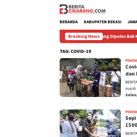
Loncat
ke
konten
BERANDA
KABUPATEN BEKASI
JAW
Masih Diburu
Pasar Baru Cikarang Dipoles Bak Kawasan B
Breaking News
TAG:
COVID-19
PEMER
Covi
dan 
BERIT
masih
Sele
PEMER
Sepi
1500
BERIT