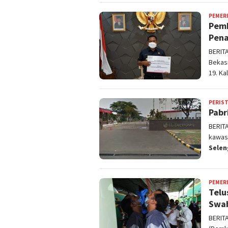
PEMER
Pemk
Pena
BERIT
Bekas
19. Ka
PERIS
Pabr
BERIT
kawas
Sele
PEMER
Telu
Swab
BERIT