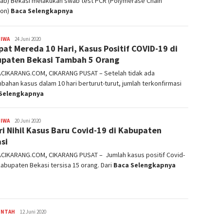
ab) Bekasi melakukan swab test PCR (Polymerase Chain
ion)
Baca Selengkapnya
TIWA
admin
24 Juni 2020
at Mereda 10 Hari, Kasus Positif COVID-19 di
paten Bekasi Tambah 5 Orang
ACIKARANG.COM, CIKARANG PUSAT – Setelah tidak ada
ahan kasus dalam 10 hari berturut-turut, jumlah terkonfirmasi
Selengkapnya
TIWA
admin
20 Juni 2020
ri Nihil Kasus Baru Covid-19 di Kabupaten
si
ACIKARANG.COM, CIKARANG PUSAT – Jumlah kasus positif Covid-
Kabupaten Bekasi tersisa 15 orang. Dari
Baca Selengkapnya
INTAH
admin
12 Juni 2020