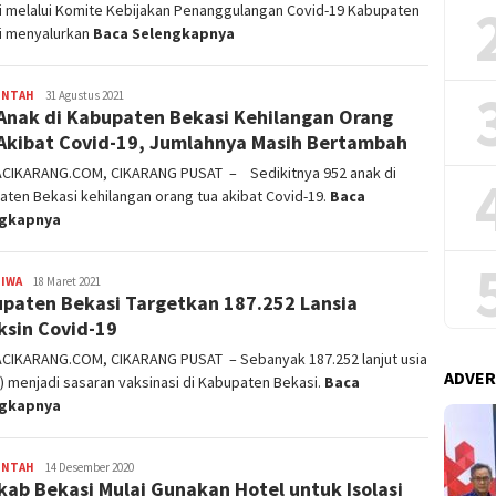
i melalui Komite Kebijakan Penanggulangan Covid-19 Kabupaten
i menyalurkan
Baca Selengkapnya
INTAH
admin
31 Agustus 2021
Anak di Kabupaten Bekasi Kehilangan Orang
Akibat Covid-19, Jumlahnya Masih Bertambah
ACIKARANG.COM, CIKARANG PUSAT – Sedikitnya 952 anak di
ten Bekasi kehilangan orang tua akibat Covid-19.
Baca
ngkapnya
TIWA
admin
18 Maret 2021
paten Bekasi Targetkan 187.252 Lansia
ksin Covid-19
ACIKARANG.COM, CIKARANG PUSAT – Sebanyak 187.252 lanjut usia
ADVER
a) menjadi sasaran vaksinasi di Kabupaten Bekasi.
Baca
ngkapnya
INTAH
admin
14 Desember 2020
ab Bekasi Mulai Gunakan Hotel untuk Isolasi