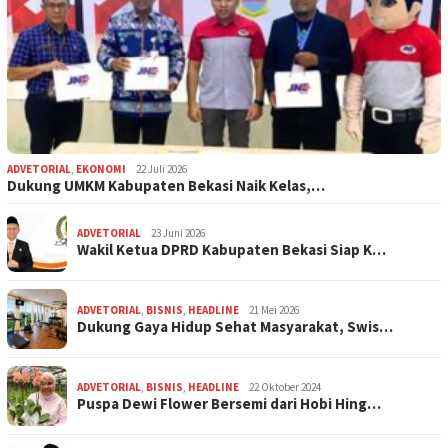
ADVETORIAL
,
EKONOMI
22 Juli 2026
Dukung UMKM Kabupaten Bekasi Naik Kelas,…
ADVETORIAL
23 Juni 2026
Wakil Ketua DPRD Kabupaten Bekasi Siap K…
ADVETORIAL
,
BISNIS
,
HEADLINE
21 Mei 2026
Dukung Gaya Hidup Sehat Masyarakat, Swis…
ADVETORIAL
,
BISNIS
,
HEADLINE
22 Oktober 2024
Puspa Dewi Flower Bersemi dari Hobi Hing…