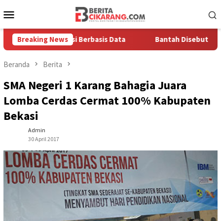
Loncat
Menu
ke
Mobile
konten
nya Solusi Berbasis Data
Breaking News
Bantah Disebut Arogan, Kuasa 
Beranda
Berita
SMA Negeri 1 Karang Bahagia Juara
Lomba Cerdas Cermat 100% Kabupaten
Bekasi
Admin
30 April 2017