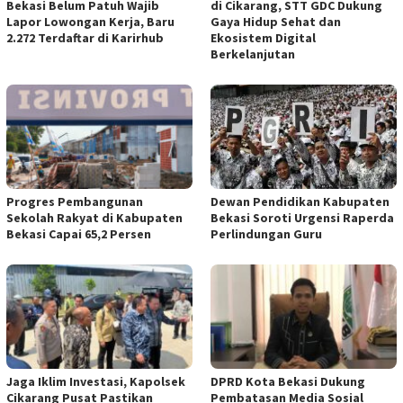
Bekasi Belum Patuh Wajib
di Cikarang, STT GDC Dukung
Lapor Lowongan Kerja, Baru
Gaya Hidup Sehat dan
2.272 Terdaftar di Karirhub
Ekosistem Digital
Berkelanjutan
Progres Pembangunan
Dewan Pendidikan Kabupaten
Sekolah Rakyat di Kabupaten
Bekasi Soroti Urgensi Raperda
Bekasi Capai 65,2 Persen
Perlindungan Guru
Jaga Iklim Investasi, Kapolsek
DPRD Kota Bekasi Dukung
Cikarang Pusat Pastikan
Pembatasan Media Sosial