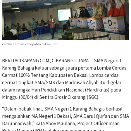
cerdas cermat kabupaten bekasi ibm
BERITACIKARANG.COM, CIKARANG UTARA – SMA Negeri 1
Karang Bahagia keluar sebagai juara pertama Lomba Cerdas
Cermat 100% Tentang Kabupaten Bekasi. Lomba cerdas
cermat tingkat SMA/SMK dan Madrasah Aliyah itu digelar
dalam rangka Hari Pendidikan Nasional (Hardiknas) pada
Minggu (30/04) di Sentra Grosir Cikarang (SGC).
“Dalam babak final, SMA Negeri 1 Karang Bahagia berhasil
mengalahkan MA Negeri 1 Bekasi, SMA Darul Qur’an dan SMA
Darunnadwah,” kata Aboy Maulana, Project Officer Insan
Bekasi Madani (IBM) selaku penyelenggara acara.