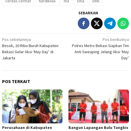
cerdas cermat
hardiknas
ma
sma
smk
SEBARKAN
Navigasi
Pos sebelumnya
Pos berikutnya
Besok, 20 Ribu Buruh Kabupaten
Polres Metro Bekasi Siapkan Tim
pos
Bekasi Gelar Aksi ‘May Day’ di
Anti Sweaping Jelang Aksi ‘May
Jakarta
Day’
POS TERKAIT
Perusahaan di Kabupaten
Bangun Lapangan Bulu Tangkis